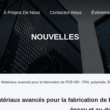
À Propos De Nous
Contactez-Nous
Événeme
NOUVELLES
se Matériaux avancés pour la fabrication de PCB HDI : FR4, polyimide, 
tériaux avancés pour la fabrication de
époxy et au-d