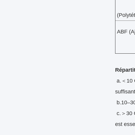
(Polyté
ABF (Aj
Réparti
a.＜10 G
suffisan
b.10–30 
c.＞30 G
est essen