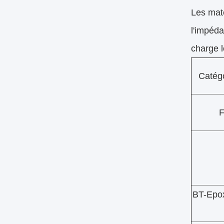
Les maté
l'impéd
charge l
Catégo
F
BT-Epox