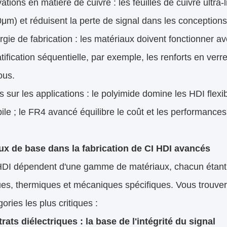
ations en matière de cuivre : les feuilles de cuivre ultra
0μm) et réduisent la perte de signal dans les concepti
gie de fabrication : les matériaux doivent fonctionner a
ratification séquentielle, par exemple, les renforts en verr
ous.
 sur les applications : le polyimide domine les HDI flexibl
le ; le FR4 avancé équilibre le coût et les performances
ux de base dans la fabrication de CI HDI avancés
HDI dépendent d'une gamme de matériaux, chacun étant
ques, thermiques et mécaniques spécifiques. Vous trouv
gories les plus critiques :
rats diélectriques : la base de l'intégrité du signal