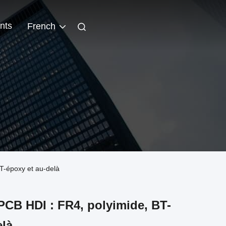
nts
French
BT-époxy et au-delà
 PCB HDI : FR4, polyimide, BT-
elà