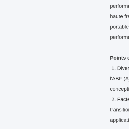
perform
haute f
portable
perform
Points c
1. Diver
l'ABF (A
concepti
2. Facte
transiti
applica