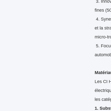
3. Innov
fines (5
4. Syner
et la st
micro-tr
5. Focus
automobi
Matéria
Les CI 
électri
les caté
1. Subst