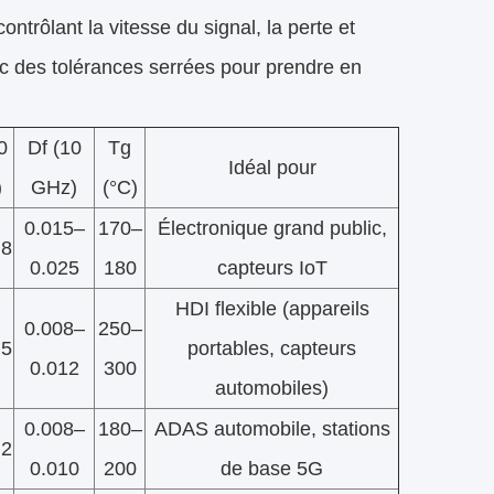
ntrôlant la vitesse du signal, la perte et
c des tolérances serrées pour prendre en
0
Df (10
Tg
Idéal pour
)
GHz)
(°C)
0.015–
170–
Électronique grand public,
.8
0.025
180
capteurs IoT
HDI flexible (appareils
0.008–
250–
.5
portables, capteurs
0.012
300
automobiles)
0.008–
180–
ADAS automobile, stations
.2
0.010
200
de base 5G