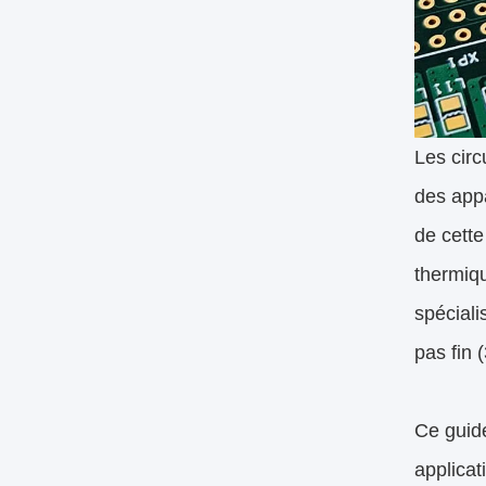
Les circ
des appa
de cette
thermiqu
spéciali
pas fin 
Ce guide
applica