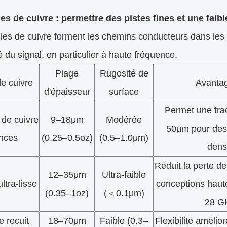
les de cuivre : permettre des pistes fines et une faibl
lles de cuivre forment les chemins conducteurs dans les C
ité du signal, en particulier à haute fréquence.
Plage
Rugosité de
e cuivre
Avantag
d'épaisseur
surface
Permet une tra
 de cuivre
9–18μm
Modérée
50μm pour des 
nces
(0.25–0.5oz)
(0.5–1.0μm)
dens
Réduit la perte de
12–35μm
Ultra-faible
ltra-lisse
conceptions haut
(0.35–1oz)
(＜0.1μm)
28 G
e recuit
18–70μm
Faible (0.3–
Flexibilité amélio