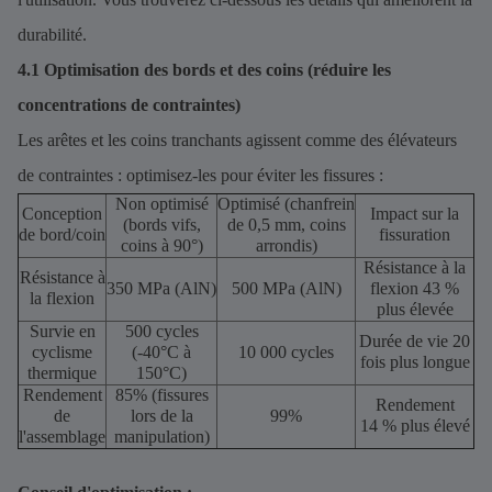
durabilité.
4.1 Optimisation des bords et des coins (réduire les
concentrations de contraintes)
Les arêtes et les coins tranchants agissent comme des élévateurs
de contraintes : optimisez-les pour éviter les fissures :
Non optimisé
Optimisé (chanfrein
Conception
Impact sur la
(bords vifs,
de 0,5 mm, coins
de bord/coin
fissuration
coins à 90°)
arrondis)
Résistance à la
Résistance à
350 MPa (AlN)
500 MPa (AlN)
flexion 43 %
la flexion
plus élevée
Survie en
500 cycles
Durée de vie 20
cyclisme
(-40°C à
10 000 cycles
fois plus longue
thermique
150°C)
Rendement
85% (fissures
Rendement
de
lors de la
99%
14 % plus élevé
l'assemblage
manipulation)