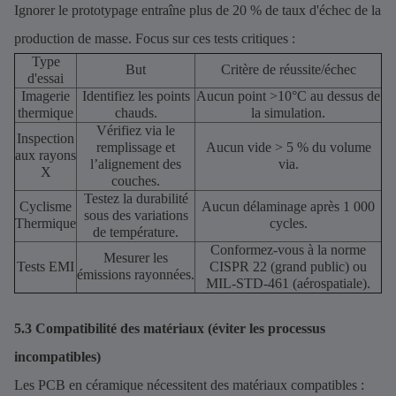
Ignorer le prototypage entraîne plus de 20 % de taux d'échec de la
production de masse. Focus sur ces tests critiques :
Type
But
Critère de réussite/échec
d'essai
Imagerie
Identifiez les points
Aucun point >10°C au dessus de
thermique
chauds.
la simulation.
Vérifiez via le
Inspection
remplissage et
Aucun vide > 5 % du volume
aux rayons
l’alignement des
via.
X
couches.
Testez la durabilité
Cyclisme
Aucun délaminage après 1 000
sous des variations
Thermique
cycles.
de température.
Conformez-vous à la norme
Mesurer les
Tests EMI
CISPR 22 (grand public) ou
émissions rayonnées.
MIL-STD-461 (aérospatiale).
5.3 Compatibilité des matériaux (éviter les processus
incompatibles)
Les PCB en céramique nécessitent des matériaux compatibles :