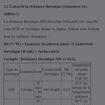
2.1 Calcul de la résistance thermique (connaissez vos
chiffres !)
La résistance thermique (Rθ) détermine l'efficacité avec laquelle
votre PCB en céramique dissipe la chaleur. Utilisez cette formule
pour les substrats céramiques :
Rθ (°C/W) = Épaisseur du substrat (mm) / (Conductivité
thermique (W/mK) × Surface (m²))
Exemple : Résistance thermique AlN vs Al₂O₃
Température
Type de
Conductivité
Rθ
du point
Épaisseur
Zone
céramique
thermique
(°C/W)
chaud
(100 W)
50
13°C au-
mm
dessus de la
AIN
0,6 mm
180 W/mK
0,13
× 50
température
mm
ambiante
50
96°C au-