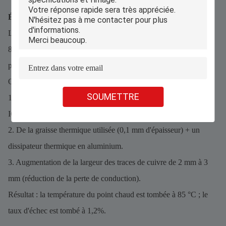
Étude de cas : Optimisation thermique des onduleurs EV
Les circuits imprimés AlN DCB d'un fabricant pour onduleurs
800 V présentaient des taux de défaillance de 12 % en raison de
points chauds de 180 °C.
Optimisations mises en œuvre :
SOUMETTRE
1.Ajout de vias thermiques de 0,3 mm (pas de 0,2 mm) sous les
IGBT.
2. De la graisse thermique utilisée (0,1 mm d'épaisseur) + un
dissipateur thermique en aluminium.
3. Augmentation de la largeur des traces de cuivre de 2 mm à 3
mm (réduction de la perte de conduction).
Résultat : la température du point chaud est tombée à 85 °C ; le
taux d'échec est tombé à 1,2%.