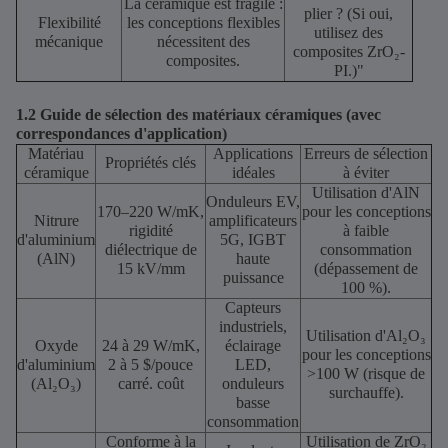
La céramique est fragile :
plier ? (Si oui,
Flexibilité
les conceptions flexibles
utilisez des
mécanique
nécessitent des
composites ZrO₂-
composites.
PI.)"
1.2 Guide de sélection des matériaux céramiques (avec
correspondances d'application)
Matériau
Applications
Erreurs de sélection
Propriétés clés
céramique
idéales
à éviter
Utilisation d'AlN
Onduleurs EV,
170–220 W/mK,
pour les conceptions
Nitrure
amplificateurs
rigidité
à faible
d'aluminium
5G, IGBT
diélectrique de
consommation
(AlN)
haute
15 kV/mm
(dépassement de
puissance
100 %).
Capteurs
industriels,
Utilisation d'Al₂O₃
Oxyde
24 à 29 W/mK,
éclairage
pour les conceptions
d'aluminium
2 à 5 $/pouce
LED,
>100 W (risque de
(Al₂O₃)
carré. coût
onduleurs
surchauffe).
basse
consommation
Conforme à la
Utilisation de ZrO₂