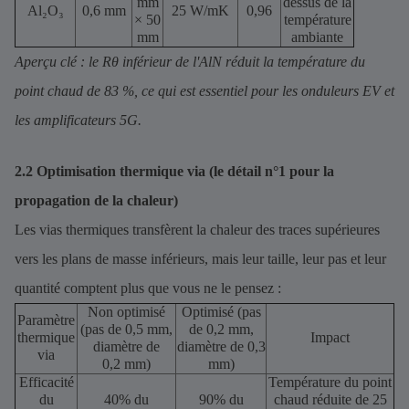
mm
dessus de la
Al₂O₃
0,6 mm
25 W/mK
0,96
× 50
température
mm
ambiante
Aperçu clé : le Rθ inférieur de l'AlN réduit la température du
point chaud de 83 %, ce qui est essentiel pour les onduleurs EV et
les amplificateurs 5G.
2.2 Optimisation thermique via (le détail n°1 pour la
propagation de la chaleur)
Les vias thermiques transfèrent la chaleur des traces supérieures
vers les plans de masse inférieurs, mais leur taille, leur pas et leur
quantité comptent plus que vous ne le pensez :
Non optimisé
Optimisé (pas
Paramètre
(pas de 0,5 mm,
de 0,2 mm,
thermique
Impact
diamètre de
diamètre de 0,3
via
0,2 mm)
mm)
Efficacité
Température du point
du
40% du
90% du
chaud réduite de 25