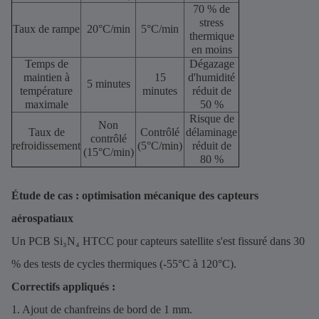
70 % de
stress
Taux de rampe
20°C/min
5°C/min
thermique
en moins
Temps de
Dégazage
maintien à
15
d'humidité
5 minutes
température
minutes
réduit de
maximale
50 %
Risque de
Non
Taux de
Contrôlé
délaminage
contrôlé
refroidissement
(5°C/min)
réduit de
(15°C/min)
80 %
Étude de cas : optimisation mécanique des capteurs
aérospatiaux
Un PCB Si₃N₄ HTCC pour capteurs satellite s'est fissuré dans 30
% des tests de cycles thermiques (-55°C à 120°C).
Correctifs appliqués :
1. Ajout de chanfreins de bord de 1 mm.