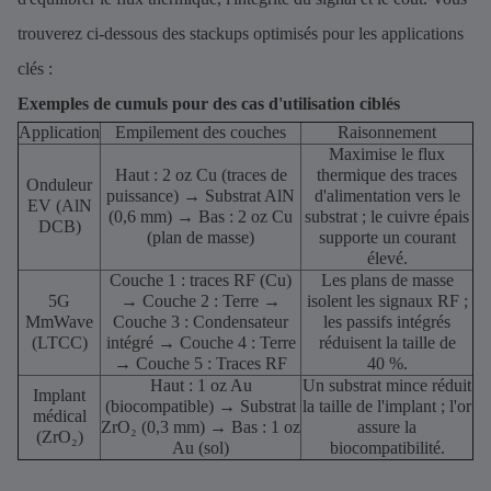
trouverez ci-dessous des stackups optimisés pour les applications
clés :
Exemples de cumuls pour des cas d'utilisation ciblés
Application
Empilement des couches
Raisonnement
Maximise le flux
Haut : 2 oz Cu (traces de
thermique des traces
Onduleur
puissance) → Substrat AlN
d'alimentation vers le
EV (AlN
(0,6 mm) → Bas : 2 oz Cu
substrat ; le cuivre épais
DCB)
(plan de masse)
supporte un courant
élevé.
Couche 1 : traces RF (Cu)
Les plans de masse
5G
→ Couche 2 : Terre →
isolent les signaux RF ;
MmWave
Couche 3 : Condensateur
les passifs intégrés
(LTCC)
intégré → Couche 4 : Terre
réduisent la taille de
→ Couche 5 : Traces RF
40 %.
Haut : 1 oz Au
Un substrat mince réduit
Implant
(biocompatible) → Substrat
la taille de l'implant ; l'or
médical
ZrO₂ (0,3 mm) → Bas : 1 oz
assure la
(ZrO₂)
Au (sol)
biocompatibilité.