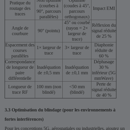
Non optimisé
Optimisé
Pratique du
(courbes à
(coudes à 45°,
routage des
Impact EMI
90°, parcours
parcours
traces
parallèles)
orthogonaux)
45° ou courbé
Réflexion du
Angle de
(rayon = 2×
90° (pointu)
signal réduite
courbure
largeur de
de 25 %
trace)
Espacement des
Diaphonie
1× largeur de
3× largeur de
courses
réduite de
trace
trace
parallèles
60 %
Correspondance
Déphasage
de longueur de
Inadéquation
Inadéquation
30 %
paire
de ±0,5 mm
de ±0,1 mm
inférieur (5G
différentielle
mmWave)
Perte de
Longueur de
100 mm (non
<50 mm
signal réduite
trace RF
blindé)
(blindé)
de 40 %
3.3 Optimisation du blindage (pour les environnements à
fortes interférences)
Pour les conceptions 5G, aérospatiales ou industrielles, ajoutez un