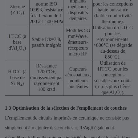
Implants
norme ISO
pour les conceptions
Zircone
médicaux,
10993, résistance
haute puissance
(ZrO₂)
dispositifs
à la flexion de 1
(faible conductivité
dentaires
200 à 1 500 MPa
thermique).
Utilisation du LTCC
Modules 5G
pour les
LTCC (à
mmWave,
Stable Dk=7,8,
environnements
base
émetteurs-
passifs intégrés
>800°C (se dégrade
d'Al₂O₃)
récepteurs
au-dessus de
micro RF
850°C).
Utilisation de
Résistance
Capteurs
HTCC pour les
HTCC (à
1200°C+,
aérospatiaux,
conceptions
base de
durcissement par
moniteurs
sensibles aux coûts
Si₃N₄)
rayonnement
nucléaires
(5 fois plus chères
100 krad
que Al₂O₃).
1.3 Optimisation de la sélection de l'empilement de couches
L'empilement de circuits imprimés en céramique ne consiste pas
simplement à « ajouter des couches », il s'agit également
d'équilibrer le flux thermique, l'intégrité du signal et le coût. Vous