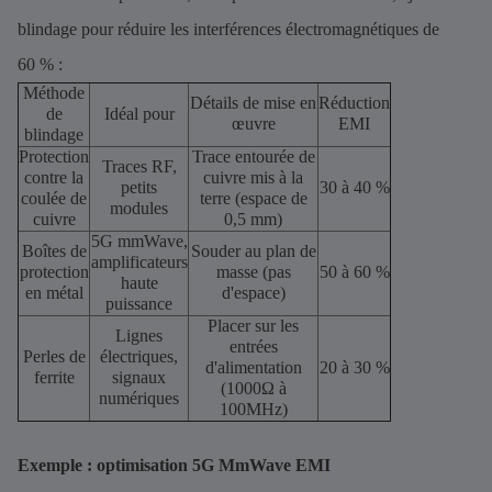
blindage pour réduire les interférences électromagnétiques de
60 % :
Méthode
Détails de mise en
Réduction
de
Idéal pour
œuvre
EMI
blindage
Protection
Trace entourée de
Traces RF,
contre la
cuivre mis à la
petits
30 à 40 %
coulée de
terre (espace de
modules
cuivre
0,5 mm)
5G mmWave,
Boîtes de
Souder au plan de
amplificateurs
protection
masse (pas
50 à 60 %
haute
en métal
d'espace)
puissance
Placer sur les
Lignes
entrées
Perles de
électriques,
d'alimentation
20 à 30 %
ferrite
signaux
(1000Ω à
numériques
100MHz)
Exemple : optimisation 5G MmWave EMI