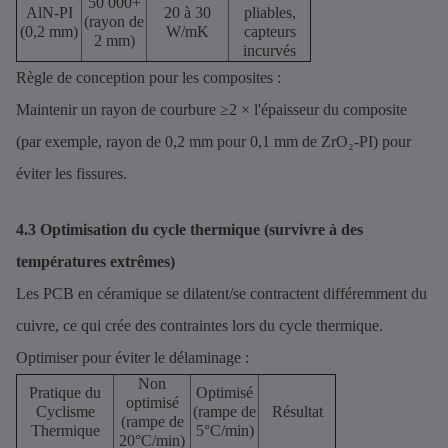
50 000+
AlN-PI
20 à 30
pliables,
(rayon de
(0,2 mm)
W/mK
capteurs
2 mm)
incurvés
Règle de conception pour les composites :
Maintenir un rayon de courbure ≥2 × l'épaisseur du composite
(par exemple, rayon de 0,2 mm pour 0,1 mm de ZrO₂-PI) pour
éviter les fissures.
4.3 Optimisation du cycle thermique (survivre à des
températures extrêmes)
Les PCB en céramique se dilatent/se contractent différemment du
cuivre, ce qui crée des contraintes lors du cycle thermique.
Optimiser pour éviter le délaminage :
Non
Pratique du
Optimisé
optimisé
Cyclisme
(rampe de
Résultat
(rampe de
Thermique
5°C/min)
20°C/min)