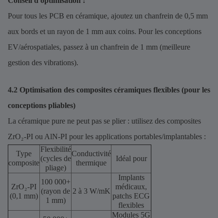
Conseil d'optimisation :
Pour tous les PCB en céramique, ajoutez un chanfrein de 0,5 mm
aux bords et un rayon de 1 mm aux coins. Pour les conceptions
EV/aérospatiales, passez à un chanfrein de 1 mm (meilleure
gestion des vibrations).
4.2 Optimisation des composites céramiques flexibles (pour les
conceptions pliables)
La céramique pure ne peut pas se plier : utilisez des composites
ZrO₂-PI ou AlN-PI pour les applications portables/implantables :
Flexibilité
Type
Conductivité
(cycles de
Idéal pour
composite
thermique
pliage)
Implants
100 000+
ZrO₂-PI
médicaux,
(rayon de
2 à 3 W/mK
(0,1 mm)
patchs ECG
1 mm)
flexibles
Modules 5G