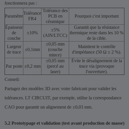
fonctionnera pas :
Tolérance des
Tolérance
Paramètre
PCB en
Pourquoi c'est important
FR4
céramique
Épaisseur
Garantit que la résistance
±5%
de
±10%
thermique reste dans les 10 %
(AlN/LTCC)
couche
de la cible.
±0,05 mm
Largeur
Maintient le contrôle
±0,1mm
(couche
de trace
d'impédance (50 Ω ± 2 %).
mince)
±0,05 mm
Évite le désalignement de la
Par poste
±0,2 mm
(percé au
trace via (provoque
laser)
l'ouverture).
Conseil:
Partagez des modèles 3D avec votre fabricant pour valider les
tolérances. LT CIRCUIT, par exemple, utilise la correspondance
CAO pour garantir un alignement de ±0,03 mm.
5.2 Prototypage et validation (test avant production de masse)