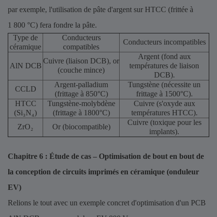
par exemple, l'utilisation de pâte d'argent sur HTCC (frittée à
1 800 °C) fera fondre la pâte.
Type de
Conducteurs
Conducteurs incompatibles
céramique
compatibles
Argent (fond aux
Cuivre (liaison DCB), or
AlN DCB
températures de liaison
(couche mince)
DCB).
Argent-palladium
Tungstène (nécessite un
CCLD
(frittage à 850°C)
frittage à 1500°C).
HTCC
Tungstène-molybdène
Cuivre (s'oxyde aux
(Si₃N₄)
(frittage à 1800°C)
températures HTCC).
Cuivre (toxique pour les
ZrO₂
Or (biocompatible)
implants).
Chapitre 6 : Étude de cas – Optimisation de bout en bout de
la conception de circuits imprimés en céramique (onduleur
EV)
Relions le tout avec un exemple concret d'optimisation d'un PCB