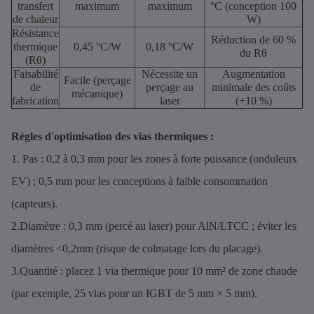
transfert
maximum
maximum
°C (conception 100
de chaleur
W)
Résistance
Réduction de 60 %
thermique
0,45 °C/W
0,18 °C/W
du Rθ
(Rθ)
Faisabilité
Nécessite un
Augmentation
Facile (perçage
de
perçage au
minimale des coûts
mécanique)
fabrication
laser
(+10 %)
Règles d'optimisation des vias thermiques :
1. Pas : 0,2 à 0,3 mm pour les zones à forte puissance (onduleurs
EV) ; 0,5 mm pour les conceptions à faible consommation
(capteurs).
2.Diamètre : 0,3 mm (percé au laser) pour AlN/LTCC ; éviter les
diamètres <0,2mm (risque de colmatage lors du placage).
3.Quantité : placez 1 via thermique pour 10 mm² de zone chaude
(par exemple, 25 vias pour un IGBT de 5 mm × 5 mm).