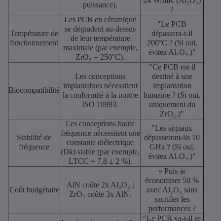
24 W/mK (Al₂O₃)
puissance).
?
Les PCB en céramique
"Le PCB
se dégradent au-dessus
Température de
dépassera-t-il
de leur température
fonctionnement
200°C ? (Si oui,
maximale (par exemple,
évitez Al₂O₃.)"
ZrO₂ = 250°C).
"Ce PCB est-il
Les conceptions
destiné à une
implantables nécessitent
implantation
Biocompatibilité
la conformité à la norme
humaine ? (Si oui,
ISO 10993.
uniquement du
ZrO₂.)"
Les conceptions haute
"Les signaux
fréquence nécessitent une
Stabilité de
dépasseront-ils 10
constante diélectrique
fréquence
GHz ? (Si oui,
(Dk) stable (par exemple,
évitez Al₂O₃.)"
LTCC = 7,8 ± 2 %).
« Puis-je
économiser 50 %
AlN coûte 2x Al₂O₃ ;
Coût budgétaire
avec Al₂O₃ sans
ZrO₂ coûte 3x AlN.
sacrifier les
performances ?
"Le PCB va-t-il se