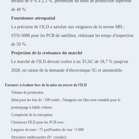
défauts de 9 % à 2,3 %, permettant un débit de production supérieur
de 40 %.
Fournisseur aérospatial
La précision de l'ILD a satisfait aux exigences de la norme MIL-
STD-5088 pour les PCB de satellites, réduisant les temps d'inspection
de 50 %.
Projection de la croissance du marché
Le marché de l'ILD devrait croître à un TCAC de 18,7 % jusqu'en
2028, en raison de la demande d'électronique 5G et automobile.
Facteurs à évaluer lors de la mise en œuvre de l'ILD
Volume de production
Idéal pour les lots de >100 unités ; l'imagerie sur film reste rentable pour le
prototypage à faible volume.
Complexité de la conception
Choisissez l'ILD pour les PCB avec :
Largeurs de trace <75 µmNombre de vias >5 000
Structures multicouches (8+ couches)