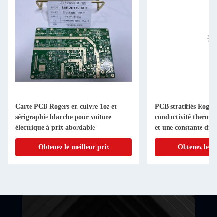
Carte PCB Rogers en cuivre 1oz et
PCB stratifiés Roger
sérigraphie blanche pour voiture
conductivité thermi
électrique à prix abordable
et une constante diél
Obtenez le meilleur prix
Obtenez le me