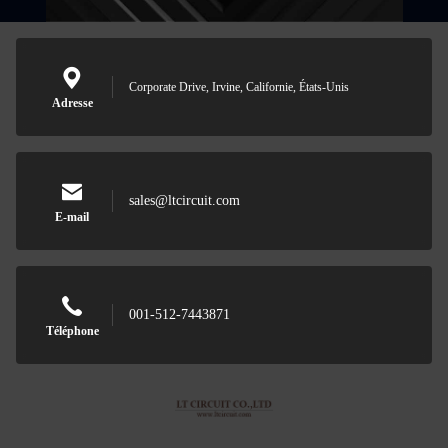
Corporate Drive, Irvine, Californie, États-Unis
Adresse
sales@ltcircuit.com
E-mail
Laisser un
Nous vous rappel
001-512-7443871
Téléphone