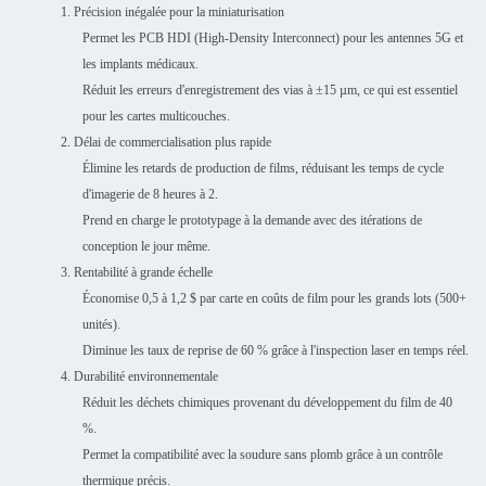
1. Précision inégalée pour la miniaturisation
Permet les PCB HDI (High-Density Interconnect) pour les antennes 5G et
les implants médicaux.
Réduit les erreurs d'enregistrement des vias à ±15 µm, ce qui est essentiel
pour les cartes multicouches.
2. Délai de commercialisation plus rapide
Élimine les retards de production de films, réduisant les temps de cycle
d'imagerie de 8 heures à 2.
Prend en charge le prototypage à la demande avec des itérations de
conception le jour même.
3. Rentabilité à grande échelle
Économise 0,5 à 1,2 $ par carte en coûts de film pour les grands lots (500+
unités).
Diminue les taux de reprise de 60 % grâce à l'inspection laser en temps réel.
4. Durabilité environnementale
Réduit les déchets chimiques provenant du développement du film de 40
%.
Permet la compatibilité avec la soudure sans plomb grâce à un contrôle
thermique précis.