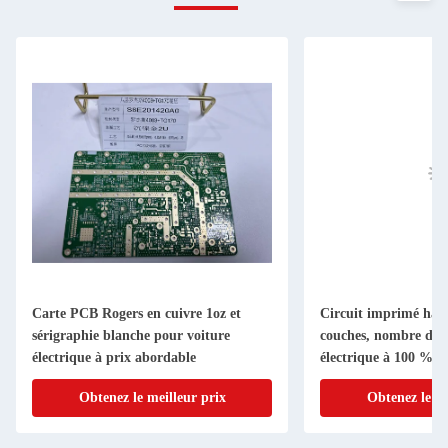
Carte PCB Rogers en cuivre 1oz et
Circuit imprimé haut
sérigraphie blanche pour voiture
couches, nombre de c
électrique à prix abordable
électrique à 100 % a
Obtenez le meilleur prix
Obtenez le me