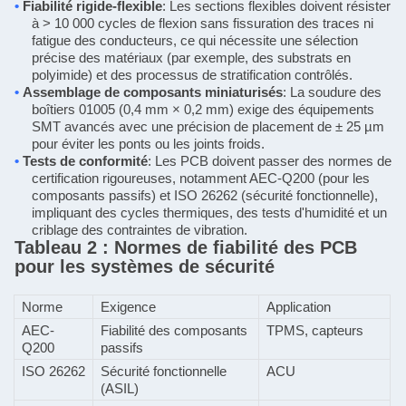
•
Fiabilité rigide-flexible
: Les sections flexibles doivent résister
à > 10 000 cycles de flexion sans fissuration des traces ni
fatigue des conducteurs, ce qui nécessite une sélection
précise des matériaux (par exemple, des substrats en
polyimide) et des processus de stratification contrôlés.
•
Assemblage de composants miniaturisés
: La soudure des
boîtiers 01005 (0,4 mm × 0,2 mm) exige des équipements
SMT avancés avec une précision de placement de ± 25 µm
pour éviter les ponts ou les joints froids.
•
Tests de conformité
: Les PCB doivent passer des normes de
certification rigoureuses, notamment AEC-Q200 (pour les
composants passifs) et ISO 26262 (sécurité fonctionnelle),
impliquant des cycles thermiques, des tests d'humidité et un
criblage des contraintes de vibration.
Tableau 2 : Normes de fiabilité des PCB
pour les systèmes de sécurité
Norme
Exigence
Application
AEC-
Fiabilité des composants
TPMS, capteurs
Q200
passifs
ISO 26262
Sécurité fonctionnelle
ACU
(ASIL)