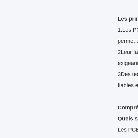
Les pri
1.Les PC
permet 
2Leur fa
exigeant
3Des tec
fiables 
Compréh
Quels s
Les PCB 