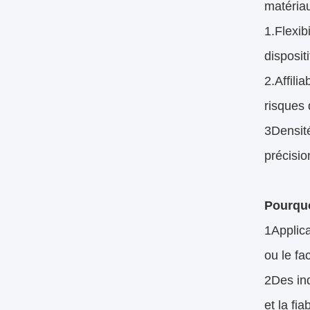
matériau
1.Flexib
disposit
2.Affili
risques
3Densit
précisio
Pourquo
1Applica
ou le fa
2Des ind
et la fia