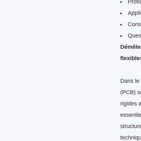
Proto
Appli
Conse
Ques
Démêler
flexibl
Dans le 
(PCB) so
rigides 
essenti
structur
techniqu