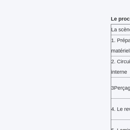
Le proc
La scèn
1. Prépa
matériel
2. Circu
interne
3Perçag
4. Le r