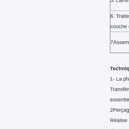
5. Lami
6. Trait
couche 
7Assemb
Techniq
1- La ph
Transfèr
essentie
2Perçag
Réalise 