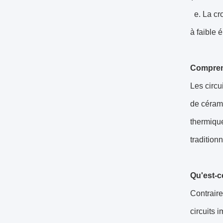
e. La cro
à faible 
Comprend
Les circu
de cérami
thermique
tradition
Qu'est-c
Contraire
circuits 