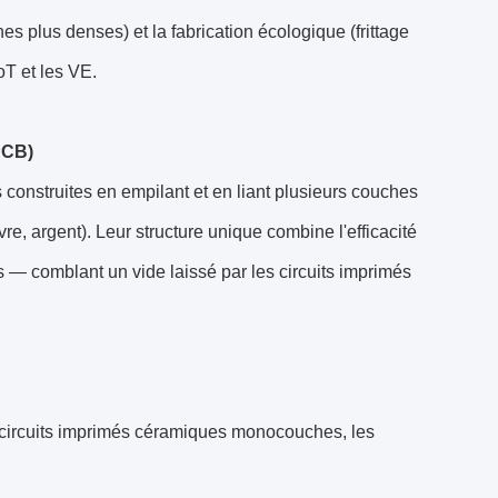
es plus denses) et la fabrication écologique (frittage
IoT et les VE.
PCB)
construites en empilant et en liant plusieurs couches
e, argent). Leur structure unique combine l'efficacité
 — comblant un vide laissé par les circuits imprimés
x circuits imprimés céramiques monocouches, les