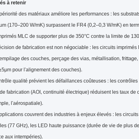
és à retenir
ériorité des matériaux améliore les performances : les substra
ium (170–200 W/mK) surpassent le FR4 (0,2–0,3 W/mK) en terme
imprimés MLC de supporter plus de 350°C contre la limite de 1
cision de fabrication est non négociable : les circuits imprimé
 empilage des couches, perçage des vias, métallisation, frittage,
(±5μm pour l'alignement des couches).
trôle qualité prévient les défaillances coûteuses : les contrôles
de fabrication (AOI, continuité électrique) réduisent les taux de 
ple, l'aérospatiale).
plications couvrent des industries à enjeux élevés : les circui
es (77 GHz), les LED haute puissance (durée de vie de plus de
ce aux intempéries).