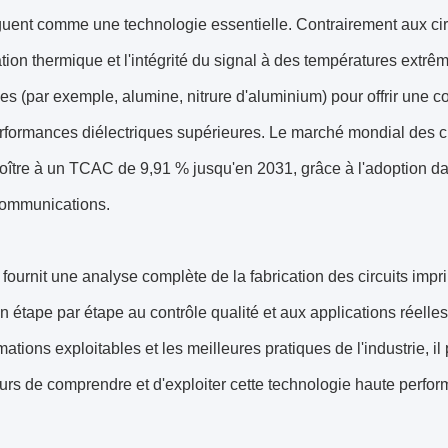
guent comme une technologie essentielle. Contrairement aux cir
ation thermique et l'intégrité du signal à des températures extrê
s (par exemple, alumine, nitrure d'aluminium) pour offrir une c
rformances diélectriques supérieures. Le marché mondial des ci
roître à un TCAC de 9,91 % jusqu'en 2031, grâce à l'adoption dan
communications.
fournit une analyse complète de la fabrication des circuits imp
n étape par étape au contrôle qualité et aux applications réel
mations exploitables et les meilleures pratiques de l'industrie, 
rs de comprendre et d'exploiter cette technologie haute perfo