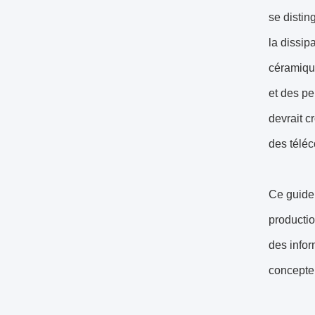
se distin
la dissip
céramique
et des pe
devrait c
des télé
Ce guide 
productio
des infor
concepteu