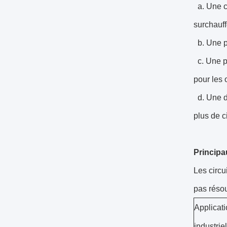
a. Une co
surchauf
b. Une pl
c. Une pe
pour les 
d. Une d
plus de c
Principa
Les circu
pas résou
Applicat
industriel