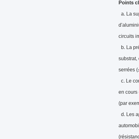
Points cl
a. La sup
d'alumin
circuits 
b. La pré
substrat,
serrées 
c. Le con
en cours 
(par exem
d. Les ap
automobil
(résistan