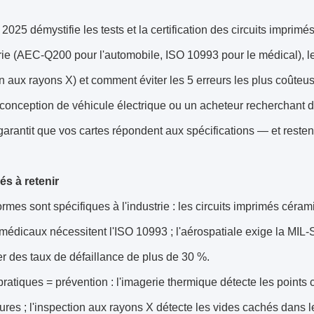
2025 démystifie les tests et la certification des circuits imprim
trie (AEC-Q200 pour l'automobile, ISO 10993 pour le médical), l
n aux rayons X) et comment éviter les 5 erreurs les plus coûte
conception de véhicule électrique ou un acheteur recherchant des
garantit que vos cartes répondent aux spécifications — et resten
és à retenir
rmes sont spécifiques à l'industrie : les circuits imprimés cér
médicaux nécessitent l'ISO 10993 ; l'aérospatiale exige la MIL
er des taux de défaillance de plus de 30 %.
pratiques = prévention : l'imagerie thermique détecte les points
res ; l'inspection aux rayons X détecte les vides cachés dans 