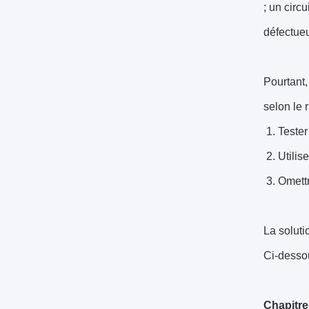
; un circ
défectueu
Pourtant,
selon le 
1. Tester
2. Utilis
3. Omettr
La soluti
Ci-desso
Chapitre