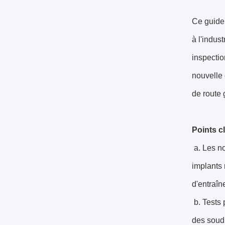
Ce guide 
à l'indus
inspectio
nouvelle 
de route 
Points cl
a. Les no
implants 
d'entraîn
b. Tests 
des soudu