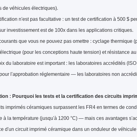
 de véhicules électriques).
tification n'est pas facultative : un test de certification à 500 $
 sur investissement est de 100x dans les applications critiques.
courants que vous ne pouvez pas omettre : cyclage thermique (pl
diélectrique (pour les conceptions haute tension) et résistance au
ix du laboratoire est important : les laboratoires accrédités (IS
pour l'approbation réglementaire — les laboratoires non accrédit
tion : Pourquoi les tests et la certification des circuits i
its imprimés céramiques surpassent les FR4 en termes de conduc
ce à la température (jusqu'à 1200 °C) — mais ces avantages s'
ce d'un circuit imprimé céramique dans un onduleur de véhicul