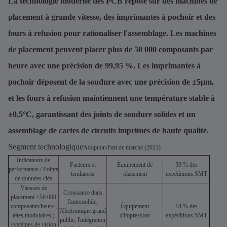
La technologie moderne des PCB repose sur des machines de
placement à grande vitesse, des imprimantes à pochoir et des
fours à refusion pour rationaliser l'assemblage. Les machines
de placement peuvent placer plus de 50 000 composants par
heure avec une précision de 99,95 %. Les imprimantes à
pochoir déposent de la soudure avec une précision de ±5μm,
et les fours à refusion maintiennent une température stable à
±0,5°C, garantissant des joints de soudure solides et un
assemblage de cartes de circuits imprimés de haute qualité.
Segment technologique
Adoption/Part de marché (2023)
Indicateurs de
Facteurs et
Équipement de
59 % des
performance / Points
tendances
placement
expéditions SMT
de données clés
Vitesses de
Croissance dans
placement >50 000
l'automobile,
composants/heure ;
Équipement
18 % des
l'électronique grand
têtes modulaires ;
d'impression
expéditions SMT
public, l'intégration
systèmes de vision