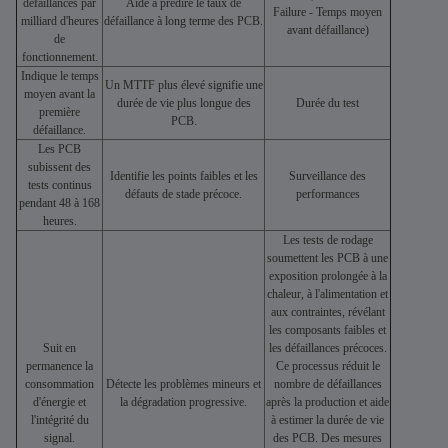
défaillances par
Aide à prédire le taux de
Failure - Temps moyen
milliard d'heures
défaillance à long terme des PCB.
avant défaillance)
de
fonctionnement.
Indique le temps
Un MTTF plus élevé signifie une
moyen avant la
durée de vie plus longue des
Durée du test
première
PCB.
défaillance.
Les PCB
subissent des
Identifie les points faibles et les
Surveillance des
tests continus
défauts de stade précoce.
performances
pendant 48 à 168
heures.
Les tests de rodage
soumettent les PCB à une
exposition prolongée à la
chaleur, à l'alimentation et
aux contraintes, révélant
les composants faibles et
Suit en
les défaillances précoces.
permanence la
Ce processus réduit le
consommation
Détecte les problèmes mineurs et
nombre de défaillances
d'énergie et
la dégradation progressive.
après la production et aide
l'intégrité du
à estimer la durée de vie
signal.
des PCB. Des mesures