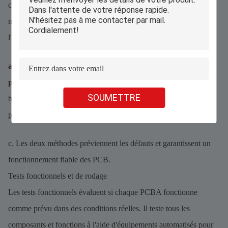
configuration minimal pour les nouvelles conceptions. Les deux
méthodes de test identifient efficacement les erreurs et valident
l'exactitude des composants.
a. Les tests en circuit sont rapides et rentables pour la
production en volume.
SOUMETTRE
b. Les tests à sonde volante sont flexibles et bien adaptés aux
prototypes et aux PCB complexes.
c. Les deux méthodes préviennent les défauts et garantissent un
fonctionnement fiable des PCB.
Tests fonctionnels et de rodage
Les tests fonctionnels évaluent si chaque PCBA fonctionne
comme prévu dans des conditions réelles. Il teste tous les
composants et fonctions à l'aide d'équipements automatisés pour