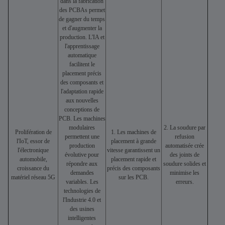
dans la fabrication
des PCBAs permet
de gagner du temps
et d'augmenter la
production. L'IA et
l'apprentissage
automatique
facilitent le
placement précis
des composants et
l'adaptation rapide
aux nouvelles
conceptions de
PCB. Les machines
modulaires
2. La soudure par
Prolifération de
1. Les machines de
permettent une
refusion
l'IoT, essor de
placement à grande
production
automatisée crée
l'électronique
vitesse garantissent un
évolutive pour
des joints de
automobile,
placement rapide et
répondre aux
soudure solides et
croissance du
précis des composants
demandes
minimise les
matériel réseau 5G
sur les PCB.
variables. Les
erreurs.
technologies de
l'Industrie 4.0 et
des usines
intelligentes