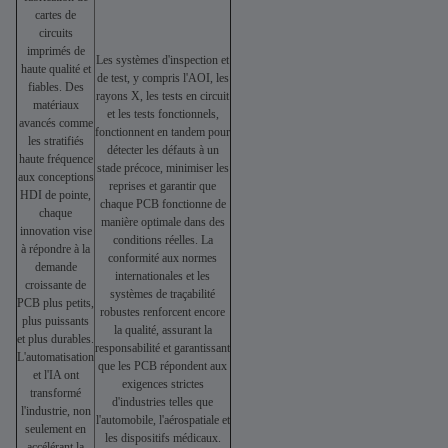
cartes de
circuits
imprimés de
Les systèmes d'inspection et
haute qualité et
de test, y compris l'AOI, les
fiables. Des
rayons X, les tests en circuit
matériaux
et les tests fonctionnels,
avancés comme
fonctionnent en tandem pour
les stratifiés
détecter les défauts à un
haute fréquence
stade précoce, minimiser les
aux conceptions
reprises et garantir que
HDI de pointe,
chaque PCB fonctionne de
chaque
manière optimale dans des
innovation vise
conditions réelles. La
à répondre à la
conformité aux normes
demande
internationales et les
croissante de
systèmes de traçabilité
PCB plus petits,
robustes renforcent encore
plus puissants
la qualité, assurant la
et plus durables.
responsabilité et garantissant
L'automatisation
que les PCB répondent aux
et l'IA ont
exigences strictes
transformé
d'industries telles que
l'industrie, non
l'automobile, l'aérospatiale et
seulement en
les dispositifs médicaux.
accélérant la