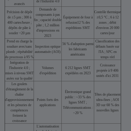
de l'Industrie 4.0
avancés
Demande de
Précision de dépôt
Contrôle thermique
composants à pas
de ±5 µm ; 300 à
Équipement de four à
±0,5 °C ; 6 à 12
fin ; capacité double
400 cartes/heure ;
refusion12 % des
zones ; débit
pâte ; 1,2 million
dépôts de pâte à
expéditions SMT
d'environ 20 000
d'impressions en
souder <20 µm
cartes/jour
2023
Prend en charge la
Classification des
56 % d'adoption parmi
soudure avec/sans
Inspection optique
défauts basée sur
les fabricants
plomb ; répétabilité
automatisée (AOI)
l'IA ; SPC en
américains
du processus à 95 %
temps réel
Intégration de
Croissance
l'Industrie 4.0 ;
Volumes
6 212 lignes SMT
projetée à 9 406
mises à niveau SMT
d'expédition
expédiées en 2023
unités d'ici 2031
axées sur la qualité
Les goulets
d'étranglement de la
Électronique grand
chaîne
Têtes de placement
public : ~33 % des
d'approvisionnement
Points forts des
ultra-fines ; AOI
lignes SMT ;
et les pénuries de
applications
3D sur 68 % des
Télécommunications :
compétences
nouvelles lignes
~20 %
freinent la
croissance
L'automatisation