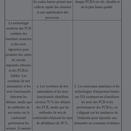
les codes-barres permet une
chaque PCBA est sûr, durable et
collecte rapide des données
de la plus haute qualité.
et une optimisation des
processus.
La technologie
moderne des PCB
combine des
machines avancées
et des tests
rigoureux pour
produire des cartes
de circuits
imprimés robustes
et des PCBAs
fiables. Les
systèmes de test
automatisés et les
a. Les systèmes de test
b. Les nouveaux matériaux et les
tests fonctionnels
automatisés et les tests
technologies d'inspection basées
détectent les
fonctionnels identifient
sur l'IA continueront d'améliorer
défauts, tandis que
environ 70 % des défauts
les tests des PCB et les
les méthodes de
des PCB, tandis que les
performances des PCBAs, en
test axées sur la
méthodes de test de
s'alignant sur les tendances de
conformité
conformité réduisent les taux
l'industrie pour répondre aux
préviennent les
de défaillance de 30 %.
demandes en constante évolution.
erreurs. À mesure