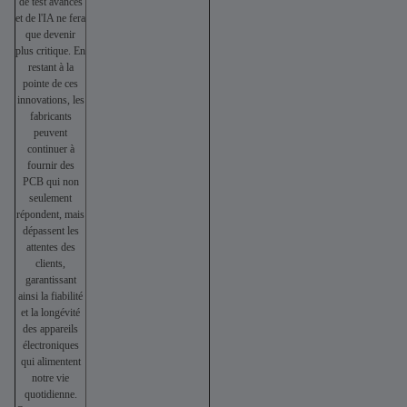
de test avancés
et de l'IA ne fera
que devenir
plus critique. En
restant à la
pointe de ces
innovations, les
fabricants
peuvent
continuer à
fournir des
PCB qui non
seulement
répondent, mais
dépassent les
attentes des
clients,
garantissant
ainsi la fiabilité
et la longévité
des appareils
électroniques
qui alimentent
notre vie
quotidienne.