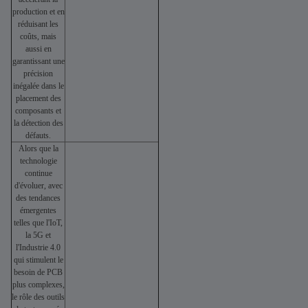
production et en
réduisant les
coûts, mais
aussi en
garantissant une
précision
inégalée dans le
placement des
composants et
la détection des
défauts.
Alors que la
technologie
continue
d'évoluer, avec
des tendances
émergentes
telles que l'IoT,
la 5G et
l'Industrie 4.0
qui stimulent le
besoin de PCB
plus complexes,
le rôle des outils