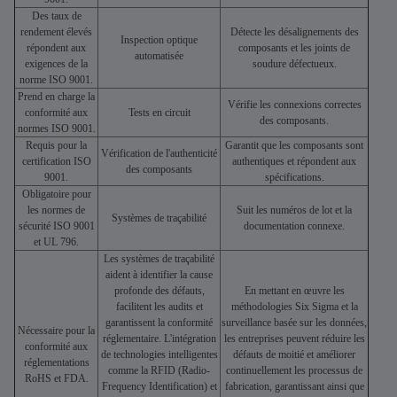
Des taux de
rendement élevés
Détecte les désalignements des
Inspection optique
répondent aux
composants et les joints de
automatisée
exigences de la
soudure défectueux.
norme ISO 9001.
Prend en charge la
Vérifie les connexions correctes
conformité aux
Tests en circuit
des composants.
normes ISO 9001.
Requis pour la
Garantit que les composants sont
Vérification de l'authenticité
certification ISO
authentiques et répondent aux
des composants
9001.
spécifications.
Obligatoire pour
les normes de
Suit les numéros de lot et la
Systèmes de traçabilité
sécurité ISO 9001
documentation connexe.
et UL 796.
Les systèmes de traçabilité
aident à identifier la cause
profonde des défauts,
En mettant en œuvre les
facilitent les audits et
méthodologies Six Sigma et la
garantissent la conformité
surveillance basée sur les données,
Nécessaire pour la
réglementaire. L'intégration
les entreprises peuvent réduire les
conformité aux
de technologies intelligentes
défauts de moitié et améliorer
réglementations
comme la RFID (Radio-
continuellement les processus de
RoHS et FDA.
Frequency Identification) et
fabrication, garantissant ainsi que