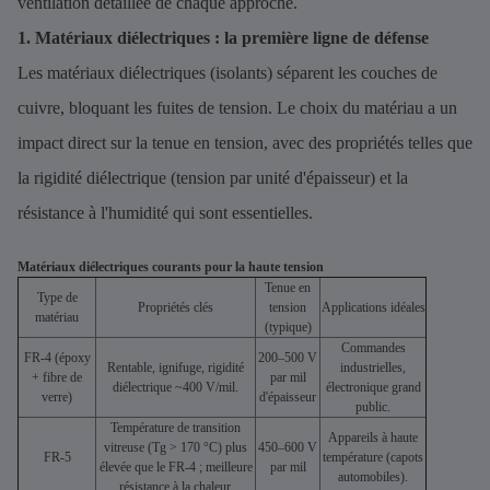
ventilation détaillée de chaque approche.
1. Matériaux diélectriques : la première ligne de défense
Les matériaux diélectriques (isolants) séparent les couches de
cuivre, bloquant les fuites de tension. Le choix du matériau a un
impact direct sur la tenue en tension, avec des propriétés telles que
la rigidité diélectrique (tension par unité d'épaisseur) et la
résistance à l'humidité qui sont essentielles.
Matériaux diélectriques courants pour la haute tension
Tenue en
Type de
Propriétés clés
tension
Applications idéales
matériau
(typique)
Commandes
FR-4 (époxy
200–500 V
Rentable, ignifuge, rigidité
industrielles,
+ fibre de
par mil
diélectrique ~400 V/mil.
électronique grand
verre)
d'épaisseur
public.
Température de transition
Appareils à haute
vitreuse (Tg > 170 °C) plus
450–600 V
FR-5
température (capots
élevée que le FR-4 ; meilleure
par mil
automobiles).
résistance à la chaleur.