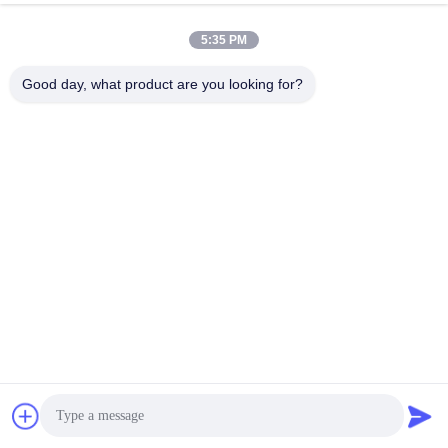
Corporate Drive, Irvine, Californie, États-Unis
5:35 PM
Adresse
Good day, what product are you looking for?
sales@ltcircuit.com
E-mail
001-512-7443871
Téléphone
LT CIRCUIT CO.,LTD.
Get a Quote