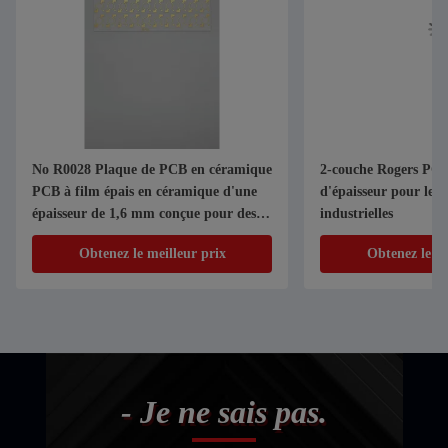
No R0028 Plaque de PCB en céramique
2-couche Rogers PC
PCB à film épais en céramique d'une
d'épaisseur pour les 
épaisseur de 1,6 mm conçue pour des
industrielles
composants électroniques robustes
Obtenez le meilleur prix
Obtenez le me
- Je ne sais pas.