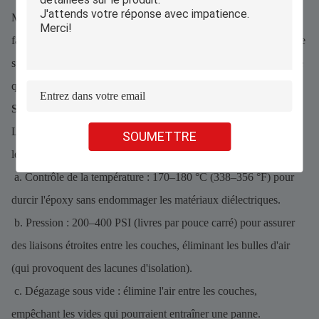
Même la meilleure conception échoue avec une mauvaise
fabrication. Les circuits imprimés multicouches s'appuient sur une
stratification contrôlée, un traitement à l'oxyde et des contrôles de
qualité pour maintenir l'intégrité de l'isolation.
Stratification : liaison des couches sans points faibles
Le processus de stratification de LT CIRCUIT est optimisé pour
SOUMETTRE
les circuits imprimés haute tension :
a. Contrôle de la température : 170–180 °C (338–356 °F) pour
durcir l'époxy sans endommager les matériaux diélectriques.
b. Pression : 200–400 PSI (livres par pouce carré) pour assurer
des liaisons étroites entre les couches, éliminant les bulles d'air
(qui provoquent des lacunes d'isolation).
c. Dégazage sous vide : élimine l'air entre les couches,
empêchant les vides qui pourraient entraîner une panne.