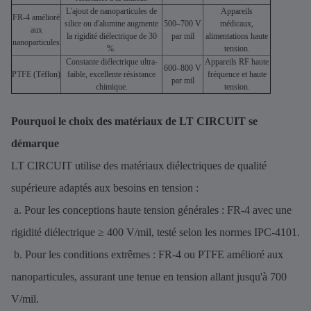
L'ajout de nanoparticules de
Appareils
FR-4 amélioré
silice ou d'alumine augmente
500–700 V
médicaux,
aux
la rigidité diélectrique de 30
par mil
alimentations haute
nanoparticules
%.
tension.
Constante diélectrique ultra-
Appareils RF haute
600–800 V
PTFE (Téflon)
faible, excellente résistance
fréquence et haute
par mil
chimique.
tension.
Pourquoi le choix des matériaux de LT CIRCUIT se
démarque
LT CIRCUIT utilise des matériaux diélectriques de qualité
supérieure adaptés aux besoins en tension :
a. Pour les conceptions haute tension générales : FR-4 avec une
rigidité diélectrique ≥ 400 V/mil, testé selon les normes IPC-4101.
b. Pour les conditions extrêmes : FR-4 ou PTFE amélioré aux
nanoparticules, assurant une tenue en tension allant jusqu'à 700
V/mil.