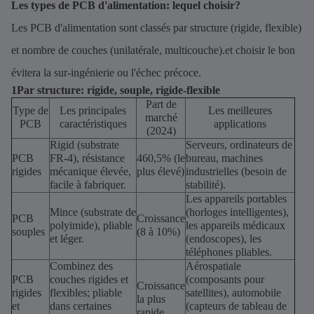
Les types de PCB d'alimentation: lequel choisir?
Les PCB d'alimentation sont classés par structure (rigide, flexible)
et nombre de couches (unilatérale, multicouche).et choisir le bon
évitera la sur-ingénierie ou l'échec précoce.
1Par structure: rigide, souple, rigide-flexible
Part de
Type de
Les principales
Les meilleures
marché
PCB
caractéristiques
applications
(2024)
Rigid (substrate
Serveurs, ordinateurs de
PCB
FR-4), résistance
460,5% (le
bureau, machines
rigides
mécanique élevée,
plus élevé)
industrielles (besoin de
facile à fabriquer.
stabilité).
Les appareils portables
Mince (substrate de
(horloges intelligentes),
PCB
Croissance
polyimide), pliable
les appareils médicaux
souples
(8 à 10%)
et léger.
(endoscopes), les
téléphones pliables.
Combinez des
Aérospatiale
PCB
couches rigides et
(composants pour
Croissance
rigides
flexibles; pliable
satellites), automobile
la plus
et
dans certaines
(capteurs de tableau de
rapide