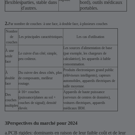
flexibles
parties, stable dans
bord), outils médicaux
d'autres.
portables.
2.
Par nombre de couches: à une face, à double face, à plusieurs couches
Nombre
de
Les principales caractéristiques
Les cas d'utilisation
couches
Les sources d'alimentation de base
À une
Le cuivre d'un côté; simple,
(par exemple, les chargeurs de
seule
peu coûteux.
calculatrice), les appareils à faible
face
consommation.
Produits électroniques grand public
À
Du cuivre des deux côtés, plus
(téléviseurs intelligents), capteurs
double
de composants, meilleur
automobiles, appareils électriques de
face
routage.
taille moyenne.
4·16+ couches
Appareils de haute puissance
Des
(puissance/planes au sol +
(serveurs de centres de données),
couches
couches de signal); densité
voitures électriques, appareils
multiples
élevée.
médicaux IRM.
3Perspectives du marché pour 2024
a.PCB rigides: dominants en raison de leur faible coût et de leur