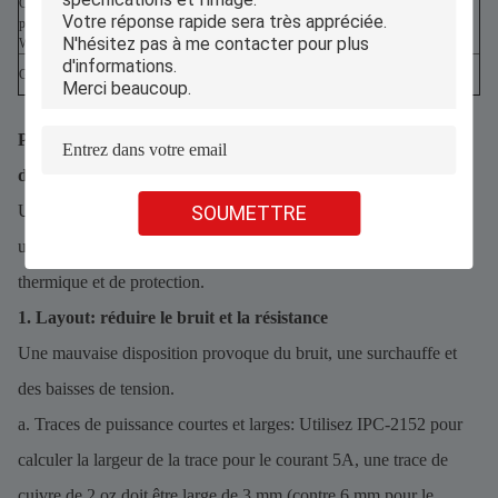
Coût (haute
50$ à 200$ (transformateurs
puissance > 100
30$ à 100$ (moins cher à l'échelle)
coûteux)
W)
Besoin de grands dissipateurs
Besoin de voies thermiques/évier
Gestion thermique
de chaleur
thermique (moins volumineux)
Principales considérations de conception pour les PCB
d'alimentation
SOUMETTRE
Un excellent circuit imprimé d'alimentation n'est pas seulement
une question de composants, il s'agit de disposition, de gestion
thermique et de protection.
1. Layout: réduire le bruit et la résistance
Une mauvaise disposition provoque du bruit, une surchauffe et
des baisses de tension.
a. Traces de puissance courtes et larges: Utilisez IPC-2152 pour
calculer la largeur de la trace pour le courant 5A, une trace de
cuivre de 2 oz doit être large de 3 mm (contre 6 mm pour le