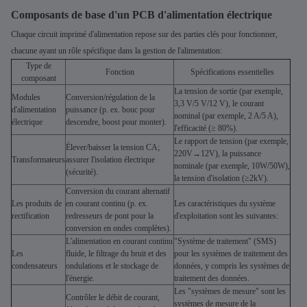
Composants de base d'un PCB d'alimentation électrique
Chaque circuit imprimé d'alimentation repose sur des parties clés pour fonctionner,
chacune ayant un rôle spécifique dans la gestion de l'alimentation:
Type de
Fonction
Spécifications essentielles
composant
La tension de sortie (par exemple,
Modules
Conversion/régulation de la
3,3 V/5 V/12 V), le courant
d'alimentation
puissance (p. ex. bouc pour
nominal (par exemple, 2 A/5 A),
électrique
descendre, boost pour monter).
l'efficacité (≥ 80%).
Le rapport de tension (par exemple,
Élever/baisser la tension CA;
220V→12V), la puissance
Transformateurs
assurer l'isolation électrique
nominale (par exemple, 10W/50W),
(sécurité).
la tension d'isolation (≥2kV).
Conversion du courant alternatif
Les produits de
en courant continu (p. ex.
Les caractéristiques du système
rectification
redresseurs de pont pour la
d'exploitation sont les suivantes:
conversion en ondes complètes).
L'alimentation en courant continu
"Système de traitement" (SMS)
Les
fluide, le filtrage du bruit et des
pour les systèmes de traitement des
condensateurs
ondulations et le stockage de
données, y compris les systèmes de
l'énergie.
traitement des données.
Les "systèmes de mesure" sont les
Contrôler le débit de courant,
systèmes de mesure de la