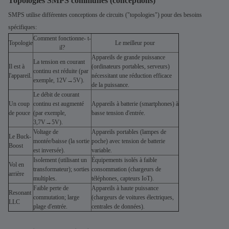
Topologies SMPS communes (conceptions)
SMPS utilise différentes conceptions de circuits ("topologies") pour des besoins
spécifiques:
Comment fonctionne- t-
Topologie
Le meilleur pour
il?
Appareils de grande puissance
La tension en courant
Il est à
(ordinateurs portables, serveurs)
continu est réduite (par
l'appareil.
nécessitant une réduction efficace
exemple, 12V→5V).
de la puissance.
Le débit de courant
Un coup
continu est augmenté
Appareils à batterie (smartphones) à
de pouce
(par exemple,
basse tension d'entrée.
3,7V→5V).
Voltage de
Appareils portables (lampes de
Le Buck-
montée/baisse (la sortie
poche) avec tension de batterie
Boost
est inversée).
variable.
Isolement (utilisant un
Équipements isolés à faible
Vol en
transformateur); sorties
consommation (chargeurs de
arrière
multiples.
téléphones, capteurs IoT).
Faible perte de
Appareils à haute puissance
Resonant
commutation; large
(chargeurs de voitures électriques,
LLC
plage d'entrée.
centrales de données).