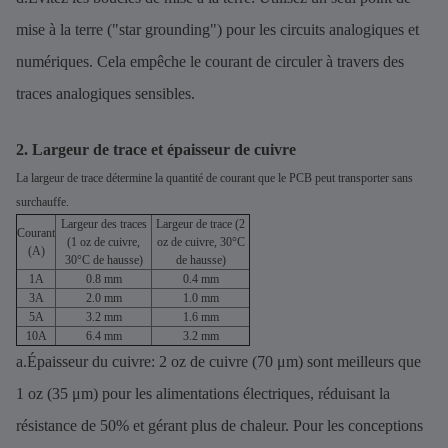
mise à la terre ("star grounding") pour les circuits analogiques et
numériques. Cela empêche le courant de circuler à travers des
traces analogiques sensibles.
2. Largeur de trace et épaisseur de cuivre
La largeur de trace détermine la quantité de courant que le PCB peut transporter sans
surchauffe.
Largeur des traces
Largeur de trace (2
Courant
(1 oz de cuivre,
oz de cuivre, 30°C
(A)
30°C de hausse)
de hausse)
1A
0.8 mm
0.4 mm
3A
2.0 mm
1.0 mm
5A
3.2 mm
1.6 mm
10A
6.4 mm
3.2 mm
a.Épaisseur du cuivre: 2 oz de cuivre (70 μm) sont meilleurs que
1 oz (35 μm) pour les alimentations électriques, réduisant la
résistance de 50% et gérant plus de chaleur. Pour les conceptions