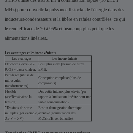
SMPS utilise des MOSFET à commutation rapide (10 kHz 1
MHz) pour convertir la puissance.Il stocke de l'énergie dans des
inducteurs/condensateurs et la libère en rafales contrôlées, ce qui
le rend efficace de 70 à 95% et beaucoup plus petit que les
alimentations linéaires..
Les avantages et les inconvénients
Les avantages
Les inconvénients
Efficacité élevée (70­
Bruit plus élevé (besoin de filtres
95%) ≈ basse chaleur.
EMI).
Petit/léger (utilise de
Conception complexe (plus de
minuscules
composants).
transformateurs).
Flexible
Des coûts initiaux plus élevés (par
(accélère/abaisse la
rapport à l'utilisation linéaire pour une
tension).
faible consommation).
"Tensions de sortie"
Besoin d'une gestion thermique
multiples (par exemple,
attentive (commutation des
3,3 V + 5 V).
MOSFETs se réchauffe).