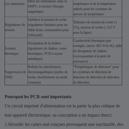
filtrer les ondulations dans le
Les inducteurs
température et de la température
SMPS, et stocker l'énergie
utilisés pour les systèmes de
magnétique.
mesure de température.
Stabiliser la tension de sortie
Tolérance de tension de sortie (±
Régulateurs de
(régulateurs linéaires pour un
2%), tension de sortie (≤ 0,5 V
tension
faible bruit, commutation pour
pour la ligne).
l'efficacité).
Conductivité thermique (par
Dissipation de la chaleur
exemple, cuivre: 401 W/m·K), taille
Gestion
(égoutteurs de chaleur, voies
du dissipateur de chaleur
thermique
thermiques, PCB à noyau
(correspondant à la perte de
métallique).
puissance).
Réduire les interférences
"Périphériques de détection" pour
Suppression de
électromagnétiques (perles de
les systèmes de détection de
l'IME
ferrite, étouffements en mode
détection de détection de détection
commun).
de détection.
Pourquoi les PCB sont importants
Un circuit imprimé d'alimentation est la partie la plus critique de
tout appareil électronique, sa conception a un impact direct:
1.Sécurité: les cartes mal conçues provoquent une surchauffe, des