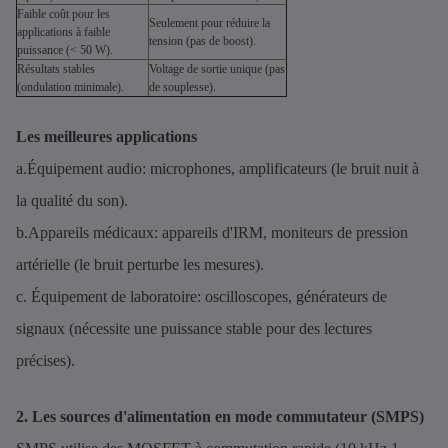
Faible coût pour les
Seulement pour réduire la
applications à faible
tension (pas de boost).
puissance (< 50 W).
Résultats stables
Voltage de sortie unique (pas
(ondulation minimale).
de souplesse).
Les meilleures applications
a.Équipement audio: microphones, amplificateurs (le bruit nuit à
la qualité du son).
b.Appareils médicaux: appareils d'IRM, moniteurs de pression
artérielle (le bruit perturbe les mesures).
c. Équipement de laboratoire: oscilloscopes, générateurs de
signaux (nécessite une puissance stable pour des lectures
précises).
2. Les sources d'alimentation en mode commutateur (SMPS)