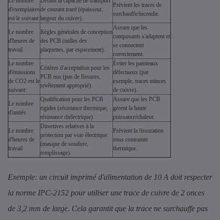
Le nombre
Définit la capacité de transport
Prévient les traces de
d'exemplaires
de courant tracé (épaisseur,
surchauffe/incendie.
est le suivant:
largeur du cuivre).
Assure que les
Le nombre
Règles générales de conception
composants s'adaptent et
d'heures de
des PCB (tailles des
se connectent
travail
plaquettes, par espacement).
correctement.
Le nombre
Éviter les panneaux
Critères d'acceptation pour les
d'émissions
défectueux (par
PCB nus (pas de fissures,
de CO2 est le
exemple, traces minces
revêtement approprié).
suivant:
de cuivre).
Qualification pour les PCB
Assure que les PCB
Le nombre
rigides (résistance thermique,
gèrent la haute
d'unités
résistance diélectrique).
puissance/chaleur.
Directives relatives à la
Le nombre
Prévient la fissuration
protection par voie électrique
d'heures de
sous contrainte
(masque de soudure,
travail
thermique.
remplissage).
Exemple: un circuit imprimé d'alimentation de 10 A doit respecter
la norme IPC-2152 pour utiliser une trace de cuivre de 2 onces
de 3,2 mm de large. Cela garantit que la trace ne surchauffe pas