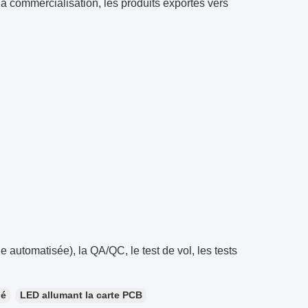
 la commercialisation, les produits exportés vers
 automatisée), la QA/QC, le test de vol, les tests
lé
LED allumant la carte PCB