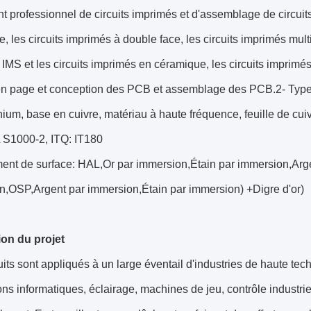
t professionnel de circuits imprimés et d'assemblage de circuit
e, les circuits imprimés à double face, les circuits imprimés mult
IMS et les circuits imprimés en céramique, les circuits imprimés 
en page et conception des PCB et assemblage des PCB.2- Type
ium, base en cuivre, matériau à haute fréquence, feuille de cui
L S1000-2, ITQ: IT180
ment de surface: HAL,Or par immersion,Étain par immersion,Arg
n,OSP,Argent par immersion,Étain par immersion) +Digre d'or)
ion du projet
its sont appliqués à un large éventail d'industries de haute te
ons informatiques, éclairage, machines de jeu, contrôle industri