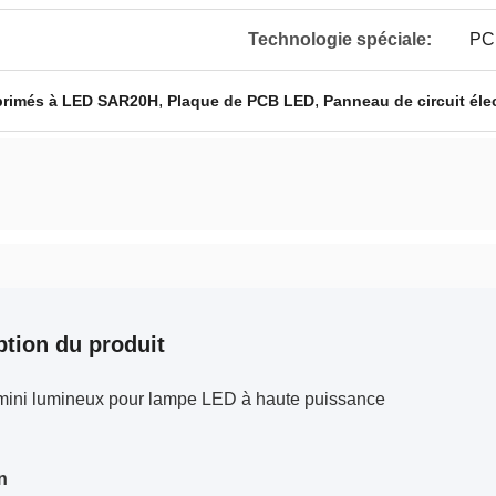
Technologie spéciale:
PCB
,
,
mprimés à LED SAR20H
Plaque de PCB LED
Panneau de circuit él
ption du produit
mini lumineux pour lampe LED à haute puissance
n