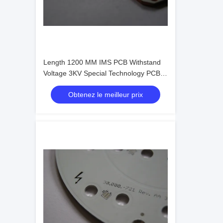
Length 1200 MM IMS PCB Withstand
Voltage 3KV Special Technology PCBA
For Horti Light
Obtenez le meilleur prix