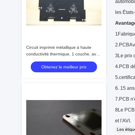
automobil
les États
Avantag
1Fabriqu
2.PCB
Av
Circuit imprimé métallique à haute
conductivité thermique, 1 couche, avec
3Le prix
tenue en tension de 3 kV
4.PCB dél
Obtenez le meilleur prix
5.certif
6. 15 ans
7.PCB n'
8Le PCB e
et l'AVI.
Les étiq