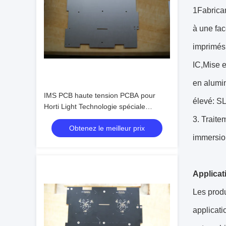
1Fabrican
à une fac
imprimés 
IC,Mise 
en alumin
IMS PCB haute tension PCBA pour
élevé: S
Horti Light Technologie spéciale
Voltage nominal ≥ 40KV 1 couche
3. Traite
Obtenez le meilleur prix
immersio
Applicat
Les produ
applicati