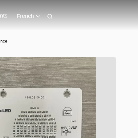
nts
French
ance