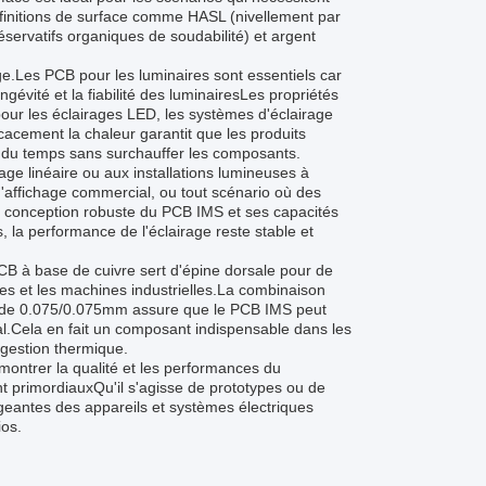
 finitions de surface comme HASL (nivellement par
servatifs organiques de soudabilité) et argent
age.Les PCB pour les luminaires sont essentiels car
évité et la fiabilité des luminairesLes propriétés
our les éclairages LED, les systèmes d'éclairage
icacement la chaleur garantit que les produits
il du temps sans surchauffer les composants.
ge linéaire ou aux installations lumineuses à
e d'affichage commercial, ou tout scénario où des
a conception robuste du PCB IMS et ses capacités
 la performance de l'éclairage reste stable et
PCB à base de cuivre sert d'épine dorsale pour de
es et les machines industrielles.La combinaison
nt de 0.075/0.075mm assure que le PCB IMS peut
al.Cela en fait un composant indispensable dans les
 gestion thermique.
montrer la qualité et les performances du
ont primordiauxQu'il s'agisse de prototypes ou de
eantes des appareils et systèmes électriques
os.