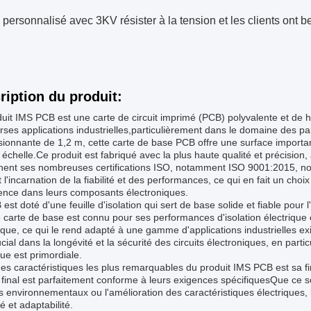
ersonnalisé avec 3KV résister à la tension et les clients ont
ription du produit:
uit IMS PCB est une carte de circuit imprimé (PCB) polyvalente et de
rses applications industrielles,particulièrement dans le domaine des 
ionnante de 1,2 m, cette carte de base PCB offre une surface importan
échelle.Ce produit est fabriqué avec la plus haute qualité et précisio
nent ses nombreuses certifications ISO, notamment ISO 9001:2015, 
 l'incarnation de la fiabilité et des performances, ce qui en fait un choi
lence dans leurs composants électroniques.
est doté d'une feuille d'isolation qui sert de base solide et fiable po
 carte de base est connu pour ses performances d'isolation électrique 
ue, ce qui le rend adapté à une gamme d'applications industrielles exi
ucial dans la longévité et la sécurité des circuits électroniques, en parti
que est primordiale.
es caractéristiques les plus remarquables du produit IMS PCB est sa fi
 final est parfaitement conforme à leurs exigences spécifiquesQue ce soi
s environnementaux ou l'amélioration des caractéristiques électriques, 
ité et adaptabilité.