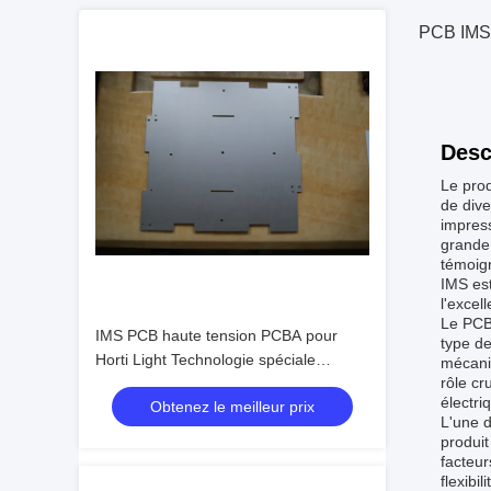
PCB IMS p
Desc
Le prod
de dive
impress
grande 
témoig
IMS est
l'excel
Le PCB 
IMS PCB haute tension PCBA pour
type de
Horti Light Technologie spéciale
mécaniq
rôle cr
Voltage nominal ≥ 40KV 1 couche
électri
Obtenez le meilleur prix
L'une d
produit
facteur
flexibil