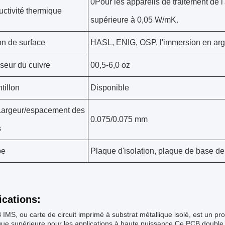
0Pour les appareils de traitement de l'a
ctivité thermique
supérieure à 0,05 W/mK.
ion de surface
HASL, ENIG, OSP, l'immersion en arg
seur du cuivre
00,5-6,0 oz
tillon
Disponible
Largeur/espacement des
0.075/0.075 mm
s
pe
Plaque d'isolation, plaque de base d
ications:
IMS, ou carte de circuit imprimé à substrat métallique isolé, est un prod
ue supérieure pour les applications à haute puissance.Ce PCB double f