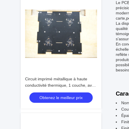
Le PCB
précisi
moderne
carte,p
La disp
qualité
témoign
s'assur
En conc
échelle
reflète
produit
possibi
besoins
Circuit imprimé métallique à haute
conductivité thermique, 1 couche, avec
tenue en tension de 3 kV
Cara
Obtenez le meilleur prix
Nom
Coul
Épai
Fini
Fini