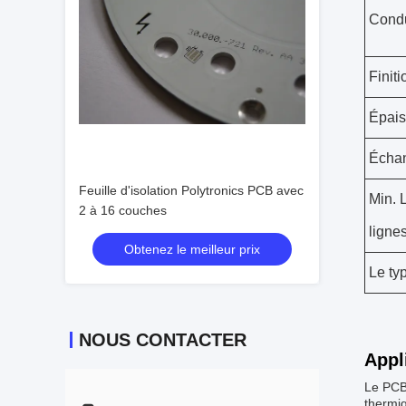
Condu
Finit
Épais
Échan
Feuille d'isolation Polytronics PCB avec
Min. 
2 à 16 couches
ligne
Obtenez le meilleur prix
Le ty
NOUS CONTACTER
Appl
Le PCB 
thermiq