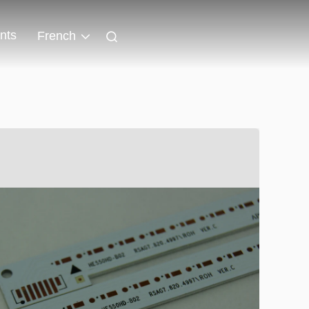
nts
French