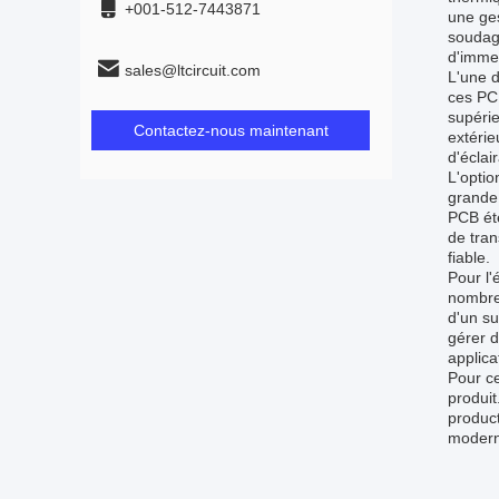
+001-512-7443871
une ges
soudage
d'immer
sales@ltcircuit.com
L'une d
ces PCB
supérie
Contactez-nous maintenant
extérie
d'éclai
L'optio
grande 
PCB éte
de tran
fiable.
Pour l'
nombreu
d'un s
gérer d
applica
Pour ce
produit
produc
modern