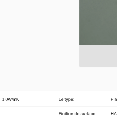
,>=1,0W/mK
Le type:
Pla
Finition de surface:
HAS