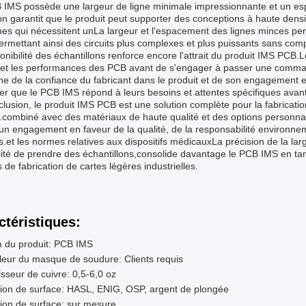
 IMS possède une largeur de ligne minimale impressionnante et un e
on garantit que le produit peut supporter des conceptions à haute densit
s qui nécessitent unLa largeur et l'espacement des lignes minces per
ermettant ainsi des circuits plus complexes et plus puissants sans comp
onibilité des échantillons renforce encore l'attrait du produit IMS PCB.Les
 et les performances des PCB avant de s'engager à passer une command
e de la confiance du fabricant dans le produit et de son engagement env
er que le PCB IMS répond à leurs besoins et attentes spécifiques avant 
lusion, le produit IMS PCB est une solution complète pour la fabricat
.combiné avec des matériaux de haute qualité et des options personnali
 un engagement en faveur de la qualité, de la responsabilité environnemen
s.et les normes relatives aux dispositifs médicauxLa précision de la lar
lité de prendre des échantillons,consolide davantage le PCB IMS en tant 
 de fabrication de cartes légères industrielles.
ctéristiques:
 du produit: PCB IMS
eur du masque de soudure: Clients requis
sseur de cuivre: 0,5-6,0 oz
tion de surface: HASL, ENIG, OSP, argent de plongée
tion de surface: sur mesure