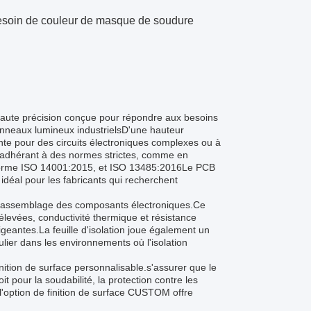
 besoin de couleur de masque de soudure
 haute précision conçue pour répondre aux besoins
panneaux lumineux industrielsD'une hauteur
te pour des circuits électroniques complexes ou à
n, adhérant à des normes strictes, comme en
norme ISO 14001:2015, et ISO 13485:2016Le PCB
x idéal pour les fabricants qui recherchent
ur l'assemblage des composants électroniques.Ce
élevées, conductivité thermique et résistance
geantes.La feuille d'isolation joue également un
culier dans les environnements où l'isolation
nition de surface personnalisable.s'assurer que le
t pour la soudabilité, la protection contre les
l'option de finition de surface CUSTOM offre