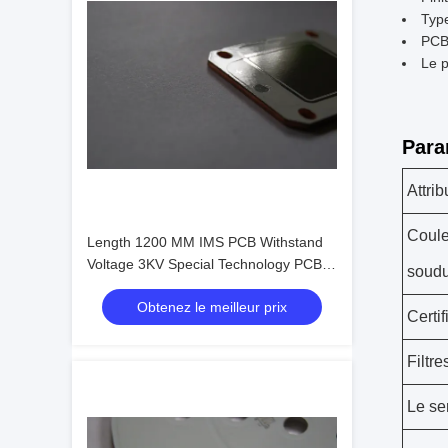
Type
PCB
Le p
Para
Attrib
Coule
Length 1200 MM IMS PCB Withstand
Voltage 3KV Special Technology PCBA
soud
For Horti Light
Obtenez le meilleur prix
Certif
Filtre
Le se