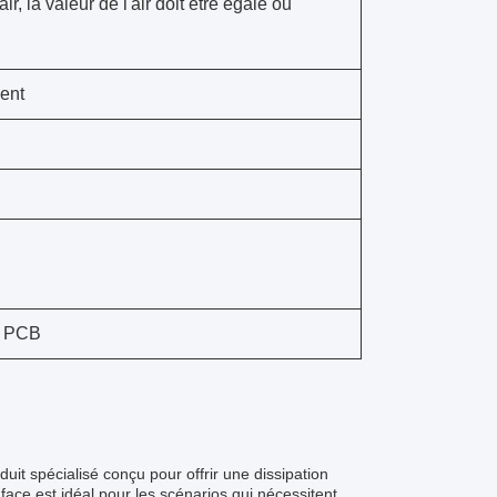
ir, la valeur de l'air doit être égale ou
ent
e PCB
uit spécialisé conçu pour offrir une dissipation
ace est idéal pour les scénarios qui nécessitent