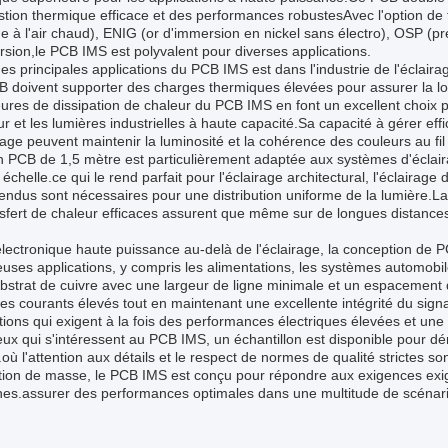
tion thermique efficace et des performances robustesAvec l'option de
 à l'air chaud), ENIG (or d'immersion en nickel sans électro), OSP (pré
sion,le PCB IMS est polyvalent pour diverses applications.
es principales applications du PCB IMS est dans l'industrie de l'éclair
 doivent supporter des charges thermiques élevées pour assurer la long
ures de dissipation de chaleur du PCB IMS en font un excellent choix p
ur et les lumières industrielles à haute capacité.Sa capacité à gérer eff
rage peuvent maintenir la luminosité et la cohérence des couleurs au f
n PCB de 1,5 mètre est particulièrement adaptée aux systèmes d'éclaira
échelle.ce qui le rend parfait pour l'éclairage architectural, l'éclairag
ndus sont nécessaires pour une distribution uniforme de la lumière.L
sfert de chaleur efficaces assurent que même sur de longues distances,
électronique haute puissance au-delà de l'éclairage, la conception de 
ses applications, y compris les alimentations, les systèmes automobil
ubstrat de cuivre avec une largeur de ligne minimale et un espaceme
es courants élevés tout en maintenant une excellente intégrité du sign
tions qui exigent à la fois des performances électriques élevées et une
ux qui s'intéressent au PCB IMS, un échantillon est disponible pour dé
.où l'attention aux détails et le respect de normes de qualité strictes s
tion de masse, le PCB IMS est conçu pour répondre aux exigences exig
es.assurer des performances optimales dans une multitude de scénari