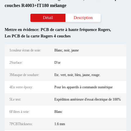
couches R4003+IT180 mélange
Détail
Description
Mettre en évidence:
PCB de carte à haute fréquence Rogers
,
Les PCB de la carte Rogers 4 couches
1couleur écran de soie:
Blanc, noir, jaune
2Surface:
D'or
3Masque de soudure:
Etc. vert, noir, bleu, jaune, rouge.
4En verre époxy:
Pour les appareils à commande numérique
5Le test:
Expédition antérieure d'essai électrique de 100%
6Filtres à soie:
Blanc
7PCBThickness:
1.6 mm