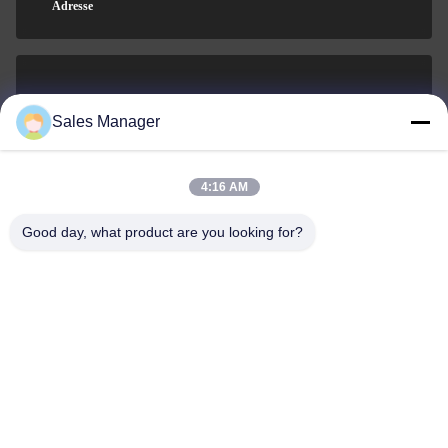
Adresse
sales@ltcircuit.com
Sales Manager
E-mail
4:16 AM
Good day, what product are you looking for?
001-512-7443871
Téléphone
LT CIRCUIT CO.,LTD.