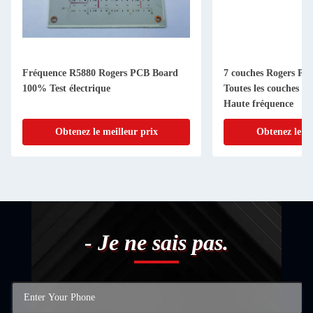
Fréquence R5880 Rogers PCB Board
7 couches Rogers P
100% Test électrique
Toutes les couches 
Haute fréquence
Obtenez le meilleur prix
Obtenez le me
- Je ne sais pas.