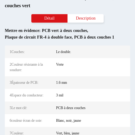
couches vert
Détail
Description
Mettre en évidence:
PCB vert à deux couches
,
Plaque de circuit FR-4 à double face
,
PCB à deux couches 1
1Couches:
Le double.
2Couleur résistante à la
Verte
soudure:
3Épaisseur de PCB:
1.6 mm
4Espace du conducteur:
3 mil
5Le mot clé:
PCB à deux couches
6couleur écran de soie:
Blanc, noir, jaune
7Couleur:
Vert, bleu, jaune