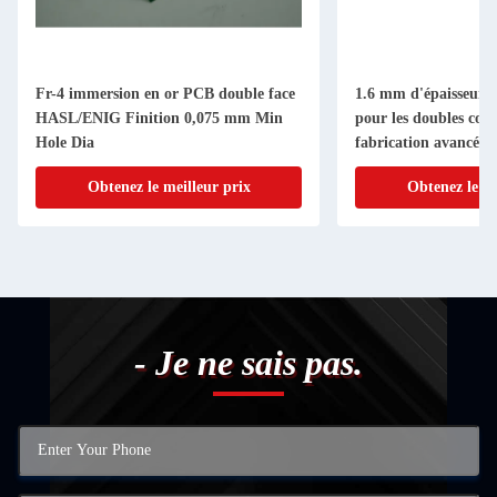
Fr-4 immersion en or PCB double face
1.6 mm d'épaisseur 
HASL/ENIG Finition 0,075 mm Min
pour les doubles couc
Hole Dia
fabrication avancée
Obtenez le meilleur prix
Obtenez le me
- Je ne sais pas.