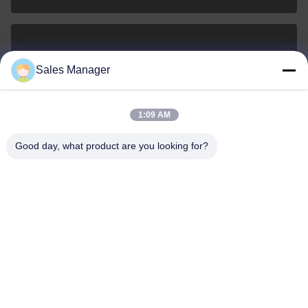
sales@ltcircuit.com
Sales Manager
E-mail
1:09 AM
Good day, what product are you looking for?
001-512-7443871
Téléphone
LT CIRCUIT CO.,LTD.