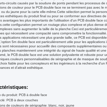
urts-circuits causés par la soudure de ponts pendant les processus d
ions de couleur pour le PCB double face ne se terminent pas avec le ma
 ou du jaune pour la carte elle-même.Cette sélection permet la personn
es esthétiques du produit final ou pour se conformer aux directives de
s avantages les plus importants de l'utilisation d'un PCB double face c
s.cette configuration permet un routage plus complexe et plus dense 
mplexes sans augmenter la taille de la planche.Ceci est particulièreme
es qui nécessitent une compacité sans compromettre la fonctionnalité.
s applications nécessitant une plus grande taille, ce PCB est disponibl
'option 5m double face est particulièrement utile pour les applications 
 sont nécessaires pour accueillir des composants supplémentaires ou de
 planches maintiennent une intégrité du signal de haute qualité et un
mé, le PCB double face est une solution polyvalente et robuste pour un
niques.couleurs personnalisables de sérigraphie et de masque de soudure,
choix fiable pour les concepteurs et les ingénieurs à la recherche d'un
ances et d'attrait esthétique.
ctéristiques:
 du produit: PCB à double face
 clé: PCB à deux couches
ons de couleurs de sérigraphie: blanc, noir, jaune