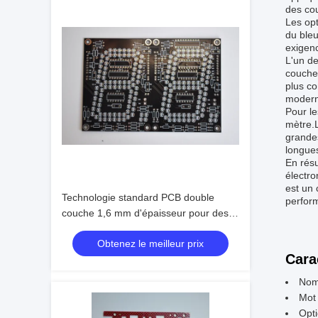
des co
Les opt
du bleu
exigenc
L'un de
couche
plus co
modern
Pour le
mètre.L
grandes
longues
En résu
électro
est un 
Technologie standard PCB double
perform
couche 1,6 mm d'épaisseur pour des
performances supérieures
Obtenez le meilleur prix
Cara
Nom
Mot
Opti