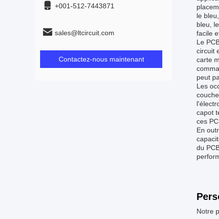
+001-512-7443871
placeme
le bleu,
bleu, le
sales@ltcircuit.com
facile 
Le PCB 
circuit
Contactez-nous maintenant
carte m
command
peut p
Les occ
couches
l'élect
capot t
ces PCB
En outr
capacit
du PCB 
perform
Pers
Notre p