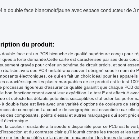
 à double face blanc/noir/jaune avec espace conducteur de 3 
ription du produit:
 double face est un PCB bicouche de qualité supérieure conçu pour ré
niques à forte demande.Cette carte est caractérisée par ses deux couc
eusement gravés pour créer un schéma de circuit précis, et sont essen
re réalisés avec des PCB unilatéraux.souvent désigné sous le nom de 
posants électroniques, ce qui en fait un choix idéal pour les appareils
es caractéristiques les plus remarquables de ce produit est le test 10
e processus rigoureux d'assurance qualité garantit que chaque PCB do
le bon fonctionnement avant leur expédition.Le test E est effectué avec
que et détecte les défauts potentiels susceptibles d'affecter les perform
à double face est livré avec une variété d'options de couleurs de séri
ences de conception.La couche de sérigraphie est essentielle car elle c
tes des composants, points d'essai et autres marquages qui sont précieu
tif électronique.
e, la couleur résistante à la soudure disponible pour ce PCB est le vert,
é d'inspection et du contraste clair qu'il fournit contre les traces et l
ée sur les deux côtés de la planche, encapsulant les traces de cuivre et