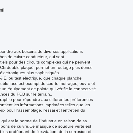
mil
pondre aux besoins de diverses applications
hes de cuivre conducteur, qui sont
tiels pour des circuits complexes qui ne peuvent
PCB double plaqué, permet un routage plus dense
 électroniques plus sophistiqués.
0% E, ou test électrique, que chaque planche
uble face est exempt de courts métrages, ouvre et
 un équipement de pointe qui vérifie la connectivité
ances du PCB sur le terrain..
graphie pour répondre aux différentes préférences
ontient les informations imprimées telles que les
x pour l'assemblage, l'essai et l'entretien du
 qui est la norme de l'industrie en raison de sa
es tampons de cuivre.Ce masque de soudure verte est
 les protégeant de l'oxydation, de la corrosion et