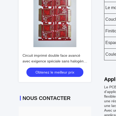
Le mo
Couc
Finit
Espac
Coule
Circuit imprimé double face avancé
avec exigence spéciale sans halogène
et contrôle d'impédance ±10%
Obtenez le meilleur prix
Appl
Le PCB 
d'appli
flexibl
NOUS CONTACTER
une rés
une la
Avec un
applica