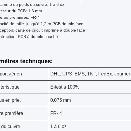
amme de poids du cuivre: 1 à 6 oz
isseur du PCB: 1,6 mm
ières premières: FR-4
cité de taille: jusqu'à 1,2 m PCB double face
eption: carte de circuit imprimé à double face
struction: PCB à double couche
mètres techniques:
port aérien
DHL, UPS, EMS, TNT, FedEx, courrier e
téristique
E-test à 100%
us en prie.
0.075 mm
re première
FR- 4
 du cuivre
1 à 6 oz