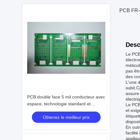
PCB FR-4
Desc
Le PCB
électro
méticul
pas êt
des com
L'une d
subit.C
assure 
PCB double face 5 mil conducteur avec
électri
espace, technologie standard et
Le PCB 
et exig
services de conception/assemblage de
étiquet
Obtenez le meilleur prix
PCB
disposi
En outr
facilit
appliqu