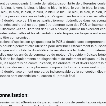
nt de composants à haute densitéLa disponibilité de différentes coul
 le bleu, le vert, le bleu, le bleu, le bleu, le bleu, le vert, le bleu, le bleu,
 bleu, le bleu, le bleu, le bleu, le bleu, le bleu, le bleu, le bleu, le bleu
et une personnalisation esthétique, s'alignant sur les exigences visuelles
à double face de 1,5 m est particulièrement bénéfique dans les scéna
 est nécessaire,qui ne peut pas être obtenue avec des PCB unilatéraux 
ulticoucheCet équilibre fait des PCB à couche jumelle un excellent choi
es industrielles et les alimentations électriques, où l'espace est souv
as être compromise..
asions d'application typiques pour le PCB à double face comprennent l
 doubles peuvent être utilisées pour distribuer efficacement la puiss
ronique automobile, la durabilité et la résistance à la chaleur du matéri
elles que les unités de commande du moteur.L'industrie médicale bénéfic
 dans les équipements de diagnostic et de traitement critiques, où la
e, les appareils de communication, les ordinateurs et divers appareils 
é à prendre en charge plusieurs composants tout en conservant un profil
à double face en font une partie indispensable de la conception électron
ances sont essentielles au succès du produit final.
onnalisation:
remier ministre
Services de personnalisation de produits
pour répon