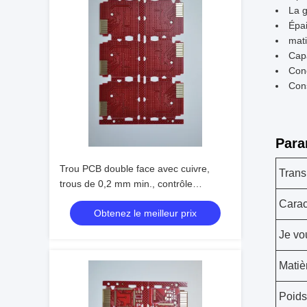
La g
Épa
mat
Capa
Conc
Con
Para
Trou PCB double face avec cuivre,
Trans
trous de 0,2 mm min., contrôle
d'impédance et finition OSP
Carac
Obtenez le meilleur prix
Je vo
Matiè
Poids