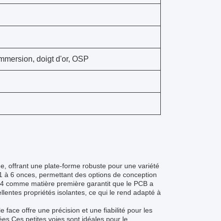
mmersion, doigt d'or, OSP
, offrant une plate-forme robuste pour une variété
 1 à 6 onces, permettant des options de conception
FR-4 comme matière première garantit que le PCB a
lentes propriétés isolantes, ce qui le rend adapté à
ace offre une précision et une fiabilité pour les
es.Ces petites voies sont idéales pour le