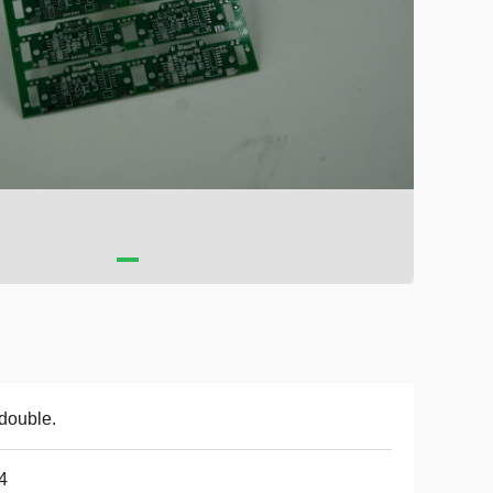
double.
4