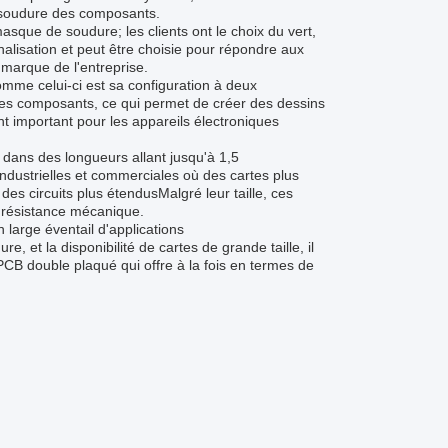
e soudure des composants.
sque de soudure; les clients ont le choix du vert,
alisation et peut être choisie pour répondre aux
 marque de l'entreprise.
omme celui-ci est sa configuration à deux
des composants, ce qui permet de créer des dessins
nt important pour les appareils électroniques
e dans des longueurs allant jusqu'à 1,5
industrielles et commerciales où des cartes plus
s circuits plus étendusMalgré leur taille, ces
e résistance mécanique.
 large éventail d'applications
 et la disponibilité de cartes de grande taille, il
 PCB double plaqué qui offre à la fois en termes de