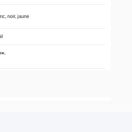
nc, noir, jaune
il
,
ce