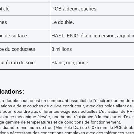
t clé
PCB à deux couches
hes
Le double.
ion de surface
HASL, ENIG, étain immersion, argent i
e du conducteur
3 millions
ur écran de soie
Blanc, noir, jaune
ications:
à double couche est un composant essentiel de l'électronique moderne
cations.a deux couches de cuivre conducteur, avec des poids allant de
es pour répondre aux différentes exigences actuelles.L'utilisation de 
istance mécanique élevée, une bonne résistance à la chaleur et d'excel
rge gamme de températures et de conditions de fonctionnement.
 diamètre minimum de trou (Min Hole Dia) de 0,075 mm, le PCB double f
tions nécessitant des conceptions complexes avec des tolérances serré