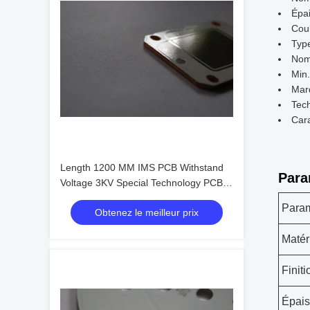
Épai
Coul
Type
Nomb
Min.
Mar
Tech
Cara
Length 1200 MM IMS PCB Withstand
Para
Voltage 3KV Special Technology PCBA
For Horti Light
Para
Obtenez le meilleur prix
Matér
Finit
Épais