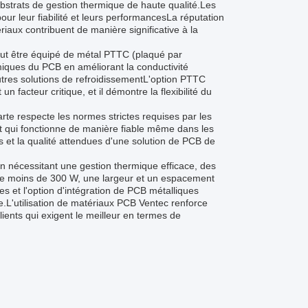
bstrats de gestion thermique de haute qualité.Les
ur leur fiabilité et leurs performancesLa réputation
riaux contribuent de manière significative à la
eut être équipé de métal PTTC (plaqué par
miques du PCB en améliorant la conductivité
utres solutions de refroidissementL'option PTTC
n facteur critique, et il démontre la flexibilité du
rte respecte les normes strictes requises par les
duit qui fonctionne de manière fiable même dans les
s et la qualité attendues d'une solution de PCB de
n nécessitant une gestion thermique efficace, des
 de moins de 300 W, une largeur et un espacement
 et l'option d'intégration de PCB métalliques
e.L'utilisation de matériaux PCB Ventec renforce
ients qui exigent le meilleur en termes de