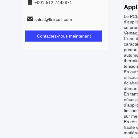
+001-512-7443871
Appl
Le PCB 
sales@ltcircuit.com
d'appl
ce prod
Ventec,
Contactez-nous maintenant
L'une d
caracté
primord
automob
thermiq
tension
En outr
efficac
éclaira
démarqu
En tant
nécessi
d'appli
finitio
sur mes
En résu
haute c
matière