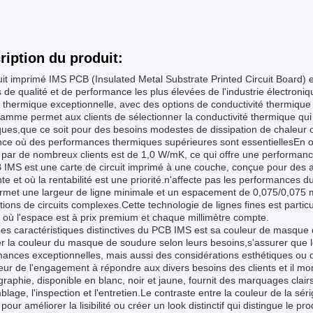
ription du produit:
uit imprimé IMS PCB (Insulated Metal Substrate Printed Circuit Board)
de qualité et de performance les plus élevées de l'industrie électron
n thermique exceptionnelle, avec des options de conductivité thermiq
amme permet aux clients de sélectionner la conductivité thermique qui 
ques,que ce soit pour des besoins modestes de dissipation de chaleur 
nce où des performances thermiques supérieures sont essentiellesEn 
 par de nombreux clients est de 1,0 W/mK, ce qui offre une performance
IMS est une carte de circuit imprimé à une couche, conçue pour des a
nte et où la rentabilité est une priorité.n'affecte pas les performances 
rmet une largeur de ligne minimale et un espacement de 0,075/0,075 m
ions de circuits complexes.Cette technologie de lignes fines est partic
 où l'espace est à prix premium et chaque millimètre compte.
es caractéristiques distinctives du PCB IMS est sa couleur de masque 
er la couleur du masque de soudure selon leurs besoins,s'assurer que l
mances exceptionnelles, mais aussi des considérations esthétiques ou
eur de l'engagement à répondre aux divers besoins des clients et il mo
graphie, disponible en blanc, noir et jaune, fournit des marquages clairs
blage, l'inspection et l'entretien.Le contraste entre la couleur de la s
pour améliorer la lisibilité ou créer un look distinctif qui distingue le pr