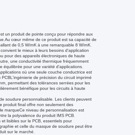
 est un produit de pointe conçu pour répondre aux
ique.Au cœur même de ce produit est sa capacité de
ue allant de 0,5 W/mK à une remarquable 8 W/mK.
convient le mieux à leurs besoins d'application
ou pour des appareils électroniques de haute
outre, une conductivité thermique fréquemment
 équilibrée pour une variété d'applications.
pplications où une seule couche conductrice est
du PCBL'ingénierie de précision du circuit imprimé
m, permettant des tolérances serrées pour les
ulièrement bénéfique pour les circuits à haute
de soudure personnalisable. Les clients peuvent
e produit final offre non seulement des
 de marqueCe niveau de personnalisation est
ntre la polyvalence du produit IMS PCB.
 et lisibles sur le PCB, essentiels pour
érigraphie et celle du masque de soudure peut être
oduit sur le marché.