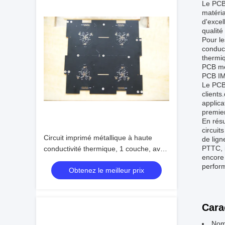
Le PCB 
matéria
d'excel
qualité
Pour le
conduct
thermiq
PCB mét
PCB IM
Le PCB 
clients
applica
premier
En résu
circuit
Circuit imprimé métallique à haute
de lign
PTTC, i
conductivité thermique, 1 couche, avec
encore 
tenue en tension de 3 kV
perform
Obtenez le meilleur prix
Cara
Nom