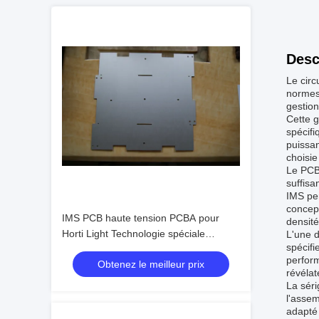
Desc
Le circ
normes 
gestio
Cette g
spécifi
puissa
choisie
Le PCB 
suffisa
IMS pe
concept
IMS PCB haute tension PCBA pour
densité
Horti Light Technologie spéciale
L'une d
spécifi
Voltage nominal ≥ 40KV 1 couche
perfor
Obtenez le meilleur prix
révélat
La séri
l'assem
adapté 