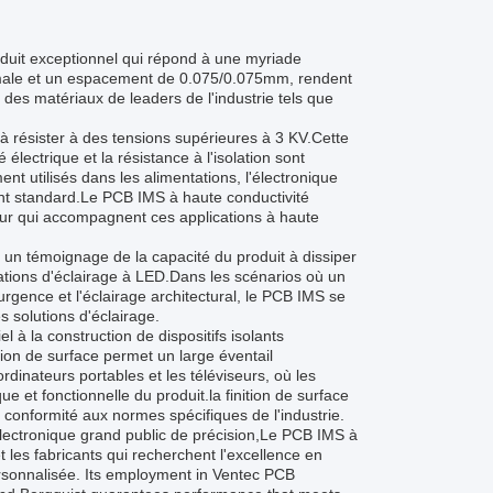
roduit exceptionnel qui répond à une myriade
nimale et un espacement de 0.075/0.075mm, rendent
 des matériaux de leaders de l'industrie tels que
à résister à des tensions supérieures à 3 KV.Cette
 électrique et la résistance à l'isolation sont
t utilisés dans les alimentations, l'électronique
ont standard.Le PCB IMS à haute conductivité
eur qui accompagnent ces applications à haute
 un témoignage de la capacité du produit à dissiper
ations d'éclairage à LED.Dans les scénarios où un
'urgence et l'éclairage architectural, le PCB IMS se
s solutions d'éclairage.
l à la construction de dispositifs isolants
tion de surface permet un large éventail
ordinateurs portables et les téléviseurs, où les
e et fonctionnelle du produit.la finition de surface
 conformité aux normes spécifiques de l'industrie.
électronique grand public de précision,Le PCB IMS à
 les fabricants qui recherchent l'excellence en
personnalisée. Its employment in Ventec PCB