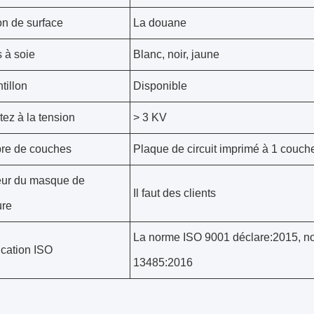
ion de surface
La douane
s à soie
Blanc, noir, jaune
tillon
Disponible
tez à la tension
> 3 KV
re de couches
Plaque de circuit imprimé à 1 couch
ur du masque de
Il faut des clients
ure
La norme ISO 9001 déclare:2015, n
ication ISO
13485:2016