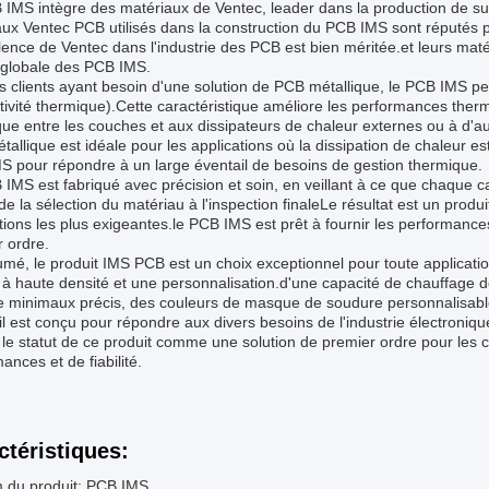
IMS intègre des matériaux de Ventec, leader dans la production de su
ux Ventec PCB utilisés dans la construction du PCB IMS sont réputés po
lence de Ventec dans l'industrie des PCB est bien méritée.et leurs maté
 globale des PCB IMS.
s clients ayant besoin d'une solution de PCB métallique, le PCB IMS p
ivité thermique).Cette caractéristique améliore les performances ther
ue entre les couches et aux dissipateurs de chaleur externes ou à d'a
allique est idéale pour les applications où la dissipation de chaleur est u
S pour répondre à un large éventail de besoins de gestion thermique.
IMS est fabriqué avec précision et soin, en veillant à ce que chaque ca
.de la sélection du matériau à l'inspection finaleLe résultat est un pro
tions les plus exigeantes.le PCB IMS est prêt à fournir les performance
 ordre.
mé, le produit IMS PCB est un choix exceptionnel pour toute applicatio
s à haute densité et une personnalisation.d'une capacité de chauffage
e minimaux précis, des couleurs de masque de soudure personnalisables
l est conçu pour répondre aux divers besoins de l'industrie électroniqu
le statut de ce produit comme une solution de premier ordre pour les cl
ances et de fiabilité.
ctéristiques:
 du produit: PCB IMS