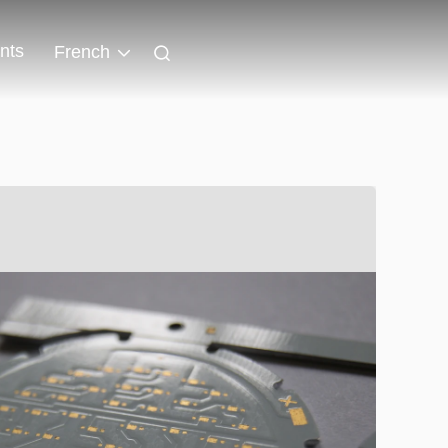
nts
French