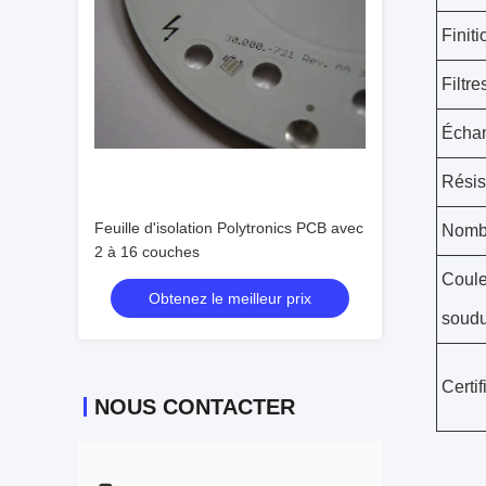
Finit
Filtre
Échan
Résis
Feuille d'isolation Polytronics PCB avec
Nomb
2 à 16 couches
Coule
Obtenez le meilleur prix
soud
Certif
NOUS CONTACTER