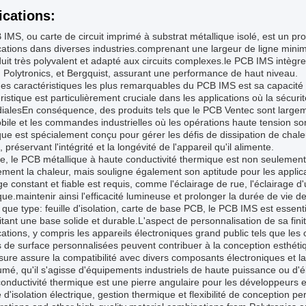
ications:
IMS, ou carte de circuit imprimé à substrat métallique isolé, est un p
ications dans diverses industries.comprenant une largeur de ligne mi
uit très polyvalent et adapté aux circuits complexes.le PCB IMS intègre
 Polytronics, et Bergquist, assurant une performance de haut niveau.
es caractéristiques les plus remarquables du PCB IMS est sa capacité 
ristique est particulièrement cruciale dans les applications où la sécurité
ialesEn conséquence, des produits tels que le PCB Ventec sont largemen
ile et les commandes industrielles où les opérations haute tension s
ue est spécialement conçu pour gérer les défis de dissipation de chal
, préservant l'intégrité et la longévité de l'appareil qu'il alimente.
e, le PCB métallique à haute conductivité thermique est non seulement
ement la chaleur, mais souligne également son aptitude pour les applic
ge constant et fiable est requis, comme l'éclairage de rue, l'éclairage d
e.maintenir ainsi l'efficacité lumineuse et prolonger la durée de vie de
 que type: feuille d'isolation, carte de base PCB, le PCB IMS est essentie
tant une base solide et durable.L'aspect de personnalisation de sa fini
cations, y compris les appareils électroniques grand public tels que les 
ns de surface personnalisées peuvent contribuer à la conception esthétiqu
ure assure la compatibilité avec divers composants électroniques et la
mé, qu'il s'agisse d'équipements industriels de haute puissance ou d'
onductivité thermique est une pierre angulaire pour les développeurs et
 d'isolation électrique, gestion thermique et flexibilité de conception 