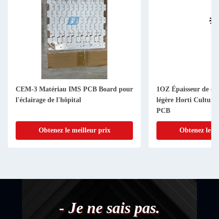
CEM-3 Matériau IMS PCB Board pour
1OZ Épaisseur de cui
l'éclairage de l'hôpital
légère Horti Cultur
PCB
Obtenez le meilleur prix
Obtenez le me
- Je ne sais pas.