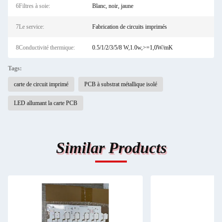
6Filtres à soie:
Blanc, noir, jaune
7Le service:
Fabrication de circuits imprimés
8Conductivité thermique:
0.5/1/2/3/5/8 W,1.0w,>=1,0W/mK
Tags:
carte de circuit imprimé
PCB à substrat métallique isolé
LED allumant la carte PCB
Similar Products