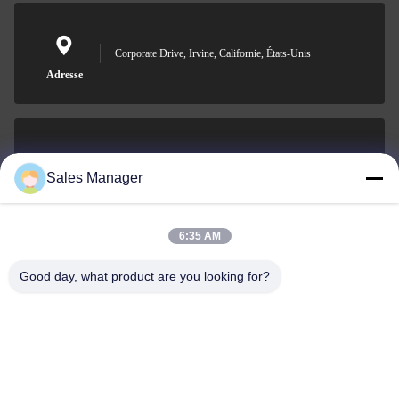
Corporate Drive, Irvine, Californie, États-Unis
Adresse
sales@ltcircuit.com
Sales Manager
E-mail
6:35 AM
Good day, what product are you looking for?
001-512-7443871
Téléphone