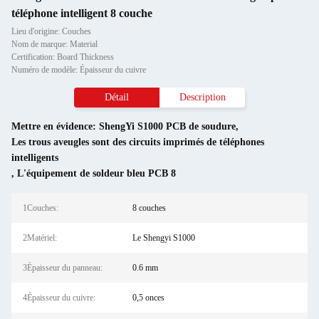
téléphone intelligent 8 couche
Lieu d'origine: Couches
Nom de marque: Material
Certification: Board Thickness
Numéro de modèle: Épaisseur du cuivre
Détail
Description
Mettre en évidence:
ShengYi S1000 PCB de soudure
,
Les trous aveugles sont des circuits imprimés de téléphones
intelligents
,
L'équipement de soldeur bleu PCB 8
1Couches:
8 couches
2Matériel:
Le Shengyi S1000
3Épaisseur du panneau:
0.6 mm
4Épaisseur du cuivre:
0,5 onces