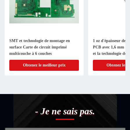
SMT et technologie de montage en
1 oz d'épaisseur de 
surface Carte de circuit imprimé
PCB avec 1,6 mm d'é
multicouche à 6 couches
et la technologie de 
Obtenez le meilleur prix
Obtenez le me
- Je ne sais pas.