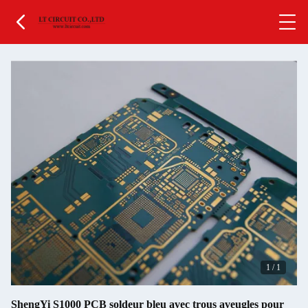
1
/
1
ShengYi S1000 PCB soldeur bleu avec trous aveugles pour