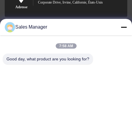
Corporate Drive, Irvine, Californie, États-Unis
Adresse
Sales Manager
sales@ltcircuit.com
E-mail
7:58 AM
Good day, what product are you looking for?
001-512-7443871
Téléphone
LT CIRCUIT CO.,LTD.