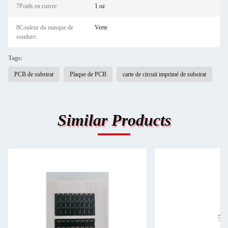
7Poids en cuivre:
1 oz
8Couleur du masque de
Verte
soudure:
Tags:
PCB de substrat
Plaque de PCB
carte de circuit imprimé de substrat
Similar Products