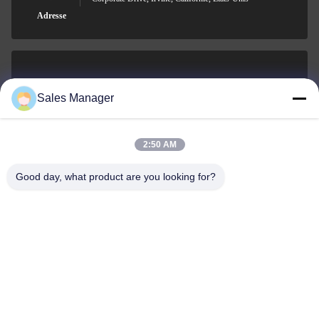
Adresse
sales@ltcircuit.com
Sales Manager
E-mail
2:50 AM
Good day, what product are you looking for?
001-512-7443871
Téléphone
LT CIRCUIT CO.,LTD.