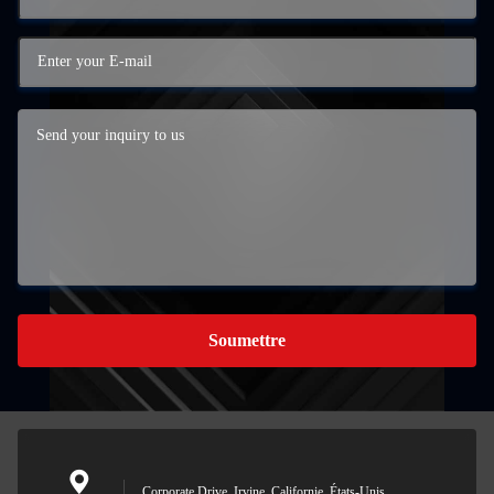
Soumettre
Corporate Drive, Irvine, Californie, États-Unis