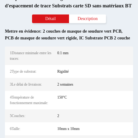
d'espacement de trace Substrats carte SD sans matériaux BT
Détail
Description
Mettre en évidence:
2 couches de masque de soudure vert PCB
,
PCB de masque de soudure vert rigide
,
IC Substrate PCB 2 couche
1Distance minimale entre les
0.1 mm
traces:
2Type de substrat:
Rigidité
3Le délai de livraison:
2 semaines
4Température de
150°C
fonctionnement maximale:
5Couches:
2
6Taille:
10mm x 10mm