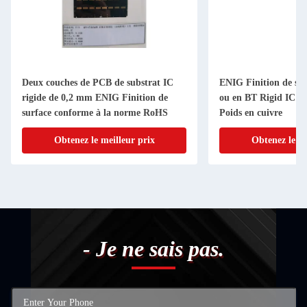
Deux couches de PCB de substrat IC
ENIG Finition de su
rigide de 0,2 mm ENIG Finition de
ou en BT Rigid IC S
surface conforme à la norme RoHS
Poids en cuivre
Obtenez le meilleur prix
Obtenez le me
- Je ne sais pas.