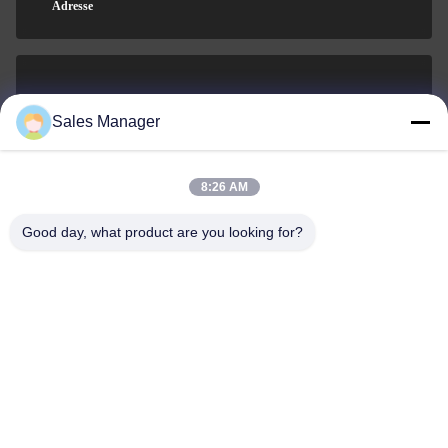
Adresse
sales@ltcircuit.com
Sales Manager
E-mail
8:26 AM
Good day, what product are you looking for?
001-512-7443871
Téléphone
LT CIRCUIT CO.,LTD.