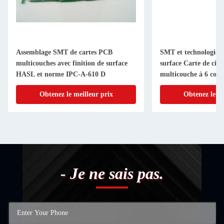
Assemblage SMT de cartes PCB
SMT et technologie 
multicouches avec finition de surface
surface Carte de cir
HASL et norme IPC-A-610 D
multicouche à 6 couc
Obtenez le meilleur prix
Obtenez le me
- Je ne sais pas.