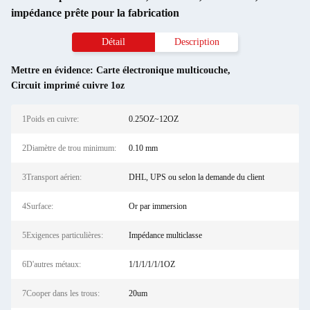
impédance prête pour la fabrication
Détail
Description
Mettre en évidence:
Carte électronique multicouche
,
Circuit imprimé cuivre 1oz
1Poids en cuivre:
0.25OZ~12OZ
2Diamètre de trou minimum:
0.10 mm
3Transport aérien:
DHL, UPS ou selon la demande du client
4Surface:
Or par immersion
5Exigences particulières:
Impédance multiclasse
6D'autres métaux:
1/1/1/1/1/1OZ
7Cooper dans les trous:
20um