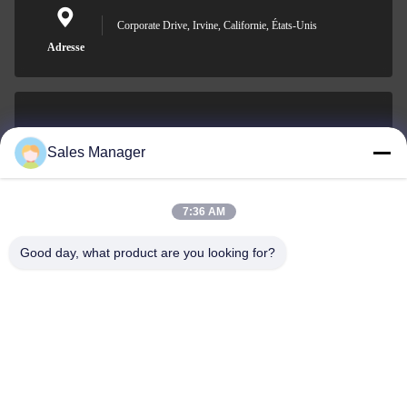
Corporate Drive, Irvine, Californie, États-Unis
Adresse
sales@ltcircuit.com
Sales Manager
E-mail
7:36 AM
Good day, what product are you looking for?
001-512-7443871
Téléphone
LT CIRCUIT CO.,LTD.