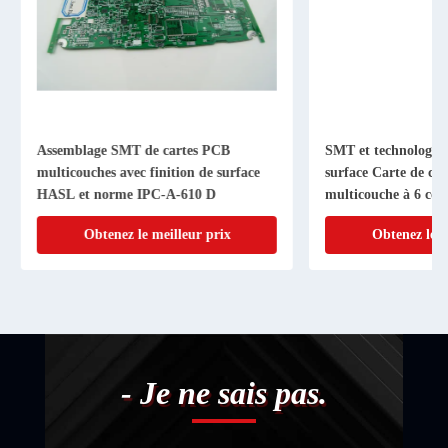
Assemblage SMT de cartes PCB
SMT et technologie 
multicouches avec finition de surface
surface Carte de cir
HASL et norme IPC-A-610 D
multicouche à 6 couc
Obtenez le meilleur prix
Obtenez le me
- Je ne sais pas.