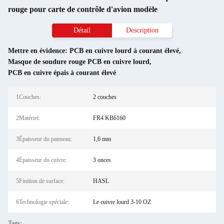
rouge pour carte de contrôle d'avion modèle
Détail
Description
Mettre en évidence:
PCB en cuivre lourd à courant élevé
,
Masque de soudure rouge PCB en cuivre lourd
,
PCB en cuivre épais à courant élevé
1Couches:
2 couches
2Matériel:
FR4 KB6160
3Épaisseur du panneau:
1,6 mm
4Épaisseur du cuivre:
3 onces
5Finition de surface:
HASL
6Technologie spéciale:
Le cuivre lourd 3-10 OZ
Tags: