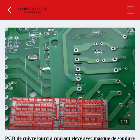
1
/
1
PCB de cuivre lourd à courant élevé avec masque de soudure