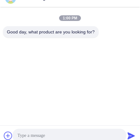
sales@ltcircuit.com
E-mail
1:00 PM
Good day, what product are you looking for?
001-512-7443871
Téléphone
LT CIRCUIT CO.,LTD.
Obtenez le meilleur prix
Get a Quote
LT CIRCUIT CO.,LTD.