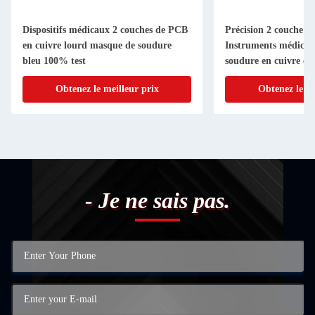
Dispositifs médicaux 2 couches de PCB
Précision 2 couche P
en cuivre lourd masque de soudure
Instruments médica
bleu 100% test
soudure en cuivre ex
Obtenez le meilleur prix
Obtenez le me
- Je ne sais pas.