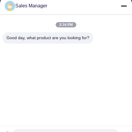
Sales Manager
sales@ltcircuit.com
E-mail
2:34 PM
Good day, what product are you looking for?
001-512-7443871
Téléphone
LT CIRCUIT CO.,LTD.