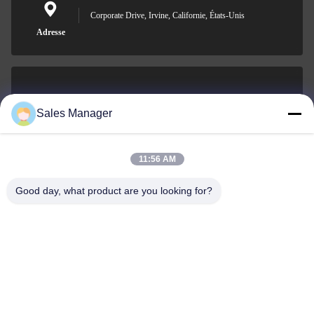
Corporate Drive, Irvine, Californie, États-Unis
Adresse
sales@ltcircuit.com
Sales Manager
E-mail
11:56 AM
Good day, what product are you looking for?
001-512-7443871
Téléphone
LT CIRCUIT CO.,LTD.