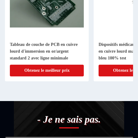
Tableau de couche de PCB en cuivre
Dispositifs médicaux
lourd d'immersion en or/argent
en cuivre lourd mas
standard 2 avec ligne minimale
bleu 100% test
Obtenez le meilleur prix
Obtenez le me
- Je ne sais pas.