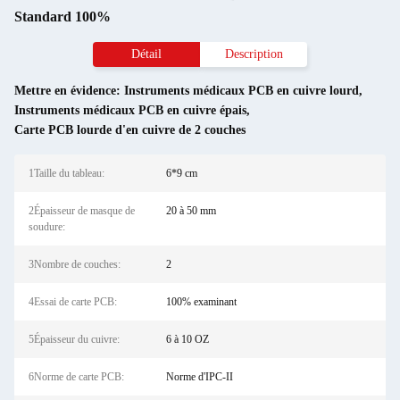
Standard 100%
Détail
Description
Mettre en évidence:
Instruments médicaux PCB en cuivre lourd
,
Instruments médicaux PCB en cuivre épais
,
Carte PCB lourde d'en cuivre de 2 couches
1Taille du tableau:
6*9 cm
2Épaisseur de masque de
20 à 50 mm
soudure:
3Nombre de couches:
2
4Essai de carte PCB:
100% examinant
5Épaisseur du cuivre:
6 à 10 OZ
6Norme de carte PCB:
Norme d'IPC-II