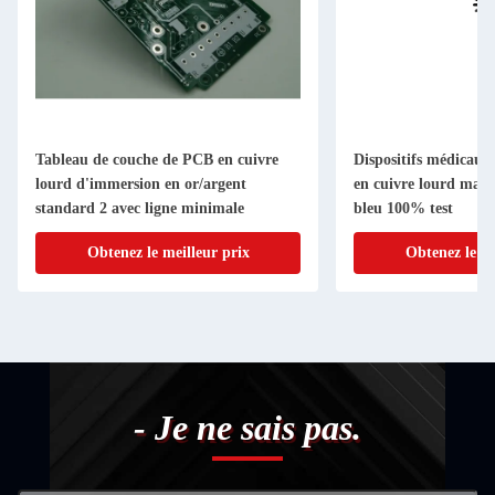
Tableau de couche de PCB en cuivre
Dispositifs médicaux
lourd d'immersion en or/argent
en cuivre lourd mas
standard 2 avec ligne minimale
bleu 100% test
Obtenez le meilleur prix
Obtenez le me
- Je ne sais pas.