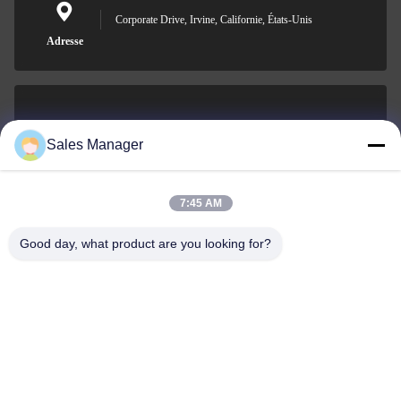
Corporate Drive, Irvine, Californie, États-Unis
Adresse
sales@ltcircuit.com
Sales Manager
E-mail
7:45 AM
Good day, what product are you looking for?
001-512-7443871
Téléphone
LT CIRCUIT CO.,LTD.