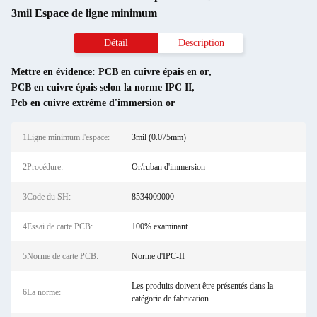
3mil Espace de ligne minimum
Détail
Description
Mettre en évidence:
PCB en cuivre épais en or
,
PCB en cuivre épais selon la norme IPC II
,
Pcb en cuivre extrême d'immersion or
1Ligne minimum l'espace:
3mil (0.075mm)
2Procédure:
Or/ruban d'immersion
3Code du SH:
8534009000
4Essai de carte PCB:
100% examinant
5Norme de carte PCB:
Norme d'IPC-II
Les produits doivent être présentés dans la
6La norme:
catégorie de fabrication.