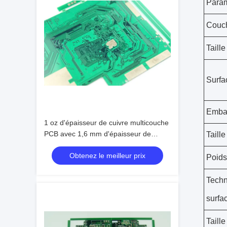
Param
Couc
Taill
Surfa
Emba
1 oz d'épaisseur de cuivre multicouche
PCB avec 1,6 mm d'épaisseur de
Taille
Borad et la technologie de montage de
Obtenez le meilleur prix
surface
Poids
Techn
surfa
Taill