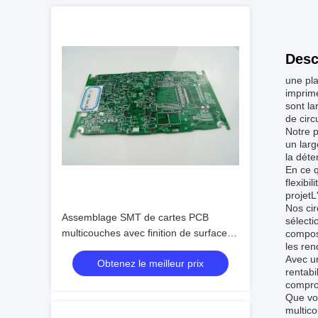
Desc
une pla
imprim
sont la
de circ
Notre 
un larg
la déte
En ce 
flexibi
projetL
Nos ci
Assemblage SMT de cartes PCB
sélecti
multicouches avec finition de surface
composa
les ren
HASL et norme IPC-A-610 D
Avec u
Obtenez le meilleur prix
rentabi
compro
Que vo
multico