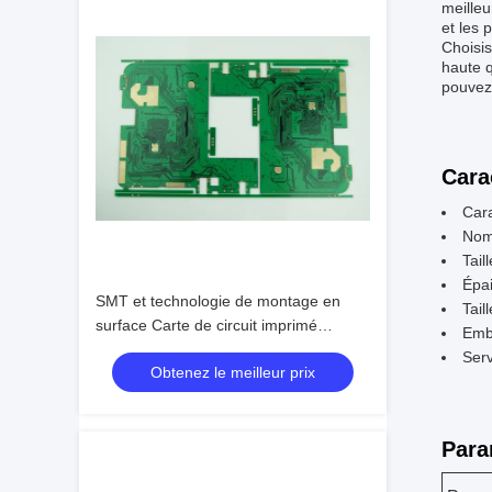
meilleu
et les 
Choisis
haute q
pouvez 
Cara
Cara
Nom
Taill
Épai
SMT et technologie de montage en
Tail
surface Carte de circuit imprimé
Emb
multicouche à 6 couches
Ser
Obtenez le meilleur prix
Para