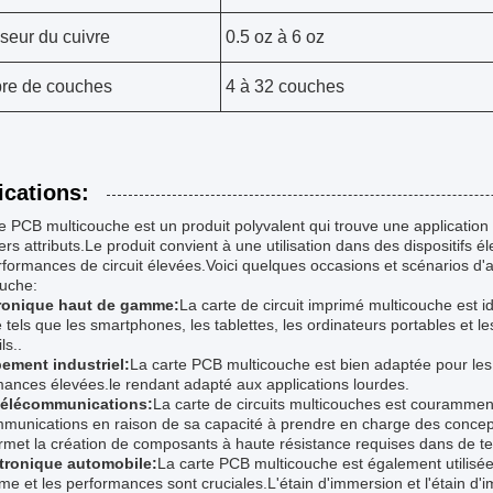
seur du cuivre
0.5 oz à 6 oz
re de couches
4 à 32 couches
ications:
e PCB multicouche est un produit polyvalent qui trouve une application
ers attributs.Le produit convient à une utilisation dans des dispositifs
formances de circuit élevées.Voici quelques occasions et scénarios d'a
ouche:
ronique haut de gamme:
La carte de circuit imprimé multicouche est i
els que les smartphones, les tablettes, les ordinateurs portables et le
ls..
ement industriel:
La carte PCB multicouche est bien adaptée pour les é
ances élevées.le rendant adapté aux applications lourdes.
 télécommunications:
La carte de circuits multicouches est courammen
munications en raison de sa capacité à prendre en charge des conceptio
et la création de composants à haute résistance requises dans de tels
ctronique automobile:
La carte PCB multicouche est également utilisée
me et les performances sont cruciales.L'étain d'immersion et l'étain d'im