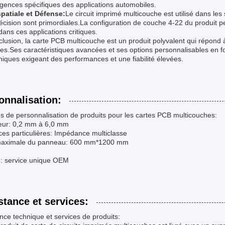
gences spécifiques des applications automobiles.
patiale et Défense:
Le circuit imprimé multicouche est utilisé dans les
récision sont primordiales.La configuration de couche 4-22 du produit pe
dans ces applications critiques.
lusion, la carte PCB multicouche est un produit polyvalent qui répond à
ies.Ses caractéristiques avancées et ses options personnalisables en fo
niques exigeant des performances et une fiabilité élevées.
onnalisation:
s de personnalisation de produits pour les cartes PCB multicouches:
eur: 0,2 mm à 6,0 mm
es particulières: Impédance multiclasse
 maximale du panneau: 600 mm*1200 mm
e: service unique OEM
stance et services:
nce technique et services de produits: