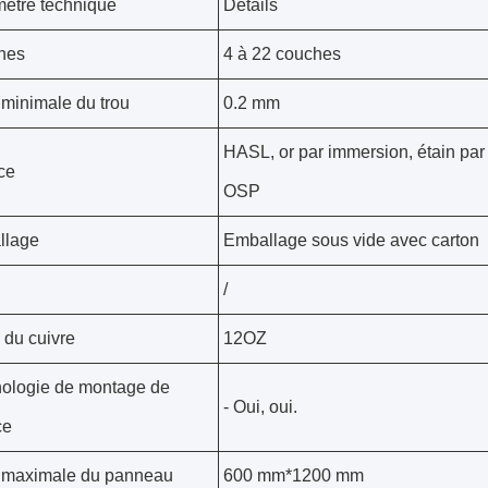
ètre technique
Détails
hes
4 à 22 couches
e minimale du trou
0.2 mm
HASL, or par immersion, étain par 
ce
OSP
llage
Emballage sous vide avec carton
/
 du cuivre
12OZ
ologie de montage de
- Oui, oui.
ce
e maximale du panneau
600 mm*1200 mm