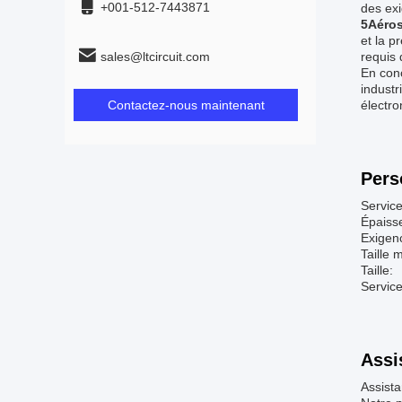
+001-512-7443871
des exi
5Aéros
et la p
sales@ltcircuit.com
requis 
En conc
industr
Contactez-nous maintenant
électro
Pers
Service
Épaiss
Exigenc
Taille
Taille:
Servic
Assi
Assista