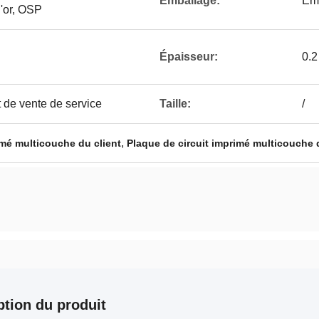
Emballage:
Emb
d'or, OSP
Épaisseur:
0.
 de vente de service
Taille:
/
,
imé multicouche du client
Plaque de circuit imprimé multicouch
ption du produit