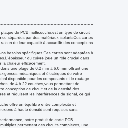
plaque de PCB multicouche,est un type de circuit
rice séparées par des matériaux isolantsCes cartes
 raison de leur capacité à accueillir des conceptions
vos besoins spécifiques.Ces cartes sont adaptées à
les.L'épaisseur du cuivre joue un rôle crucial dans
er la chaleur efficacement.
s dans une plage de 0,2 mm à 6,0 mm,offrant une
s exigences mécaniques et électriques de votre
lobal disponible pour les composants et le routage.
ches, de 4 à 22 couches,vous permettant de
e conception de circuit et de la densité des
 et réduisent les interférences de signal, ce qui
he offre un équilibre entre complexité et
onnexions à haute densité sont requises sans
performance, notre produit de carte PCB
es multiples permettent des circuits complexes, une