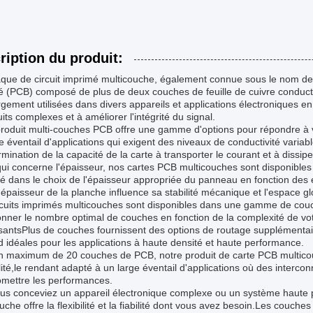
ription du produit:
que de circuit imprimé multicouche, également connue sous le nom de 
é (PCB) composé de plus de deux couches de feuille de cuivre conduct
rgement utilisées dans divers appareils et applications électroniques en
uits complexes et à améliorer l'intégrité du signal.
produit multi-couches PCB offre une gamme d'options pour répondre à 
e éventail d'applications qui exigent des niveaux de conductivité variab
rmination de la capacité de la carte à transporter le courant et à dissip
qui concerne l'épaisseur, nos cartes PCB multicouches sont disponible
lité dans le choix de l'épaisseur appropriée du panneau en fonction de
'épaisseur de la planche influence sa stabilité mécanique et l'espace g
rcuits imprimés multicouches sont disponibles dans une gamme de cou
onner le nombre optimal de couches en fonction de la complexité de votr
ntsPlus de couches fournissent des options de routage supplémentaires
d idéales pour les applications à haute densité et haute performance.
n maximum de 20 couches de PCB, notre produit de carte PCB multicouc
lité,le rendant adapté à un large éventail d'applications où des interc
mettre les performances.
us conceviez un appareil électronique complexe ou un système haute 
uche offre la flexibilité et la fiabilité dont vous avez besoin.Les couch