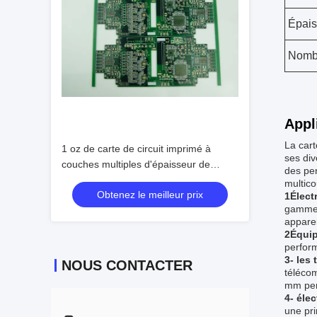
Épais
Nomb
Appl
La cart
1 oz de carte de circuit imprimé à
ses div
couches multiples d'épaisseur de
des per
cuivre pour le nombre de couches 6 et
multic
Obtenez le meilleur prix
les applications
1Élect
gamme t
apparei
2Équip
perform
3- les
NOUS CONTACTER
télécom
mm perm
4- éle
une pri