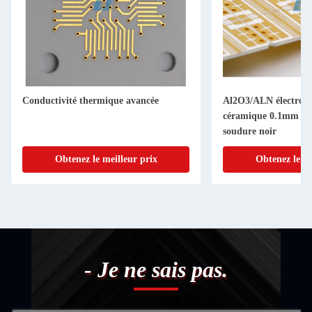
Al2O3/ALN électronique carte PCB
PCB de substrat c
céramique 0.1mm Min Line Masque de
avec conductivité
soudure noir
Min ligne 1-8 couc
Obtenez le meilleur prix
Obtenez le
- Je ne sais pas.