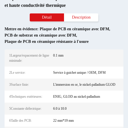
et haute conductivité thermique
Détail
Description
Mettre en évidence:
Plaque de PCB en céramique avec DFM
,
PCB de substrat en céramique avec DFM
,
Plaque de PCB en céramique résistante à l'usure
1Largeur/espacement de ligne
0.1 mm
minimale:
2Le service:
Service à guichet unique / OEM, DFM
3Surface finie:
L'immersion en or, le nickel-palladium GLOD
4Techniques extérieures:
ENIG, GLOD au nickel-palladium
5Constante diélectrique:
6.0 à 10.0
6Taille des PCB:
22 mm*19 mm