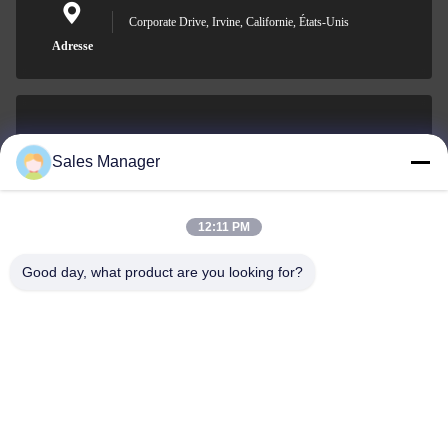
Corporate Drive, Irvine, Californie, États-Unis
Adresse
sales@ltcircuit.com
Sales Manager
E-mail
12:11 PM
Good day, what product are you looking for?
001-512-7443871
Téléphone
LT CIRCUIT CO.,LTD.