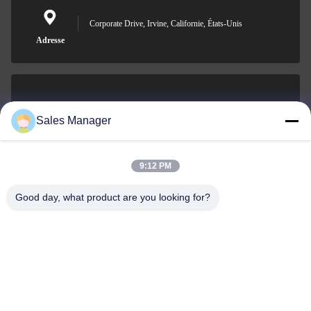
Corporate Drive, Irvine, Californie, États-Unis
Adresse
sales@ltcircuit.com
Sales Manager
E-mail
9:12 PM
Good day, what product are you looking for?
001-512-7443871
Téléphone
LT CIRCUIT CO.,LTD.