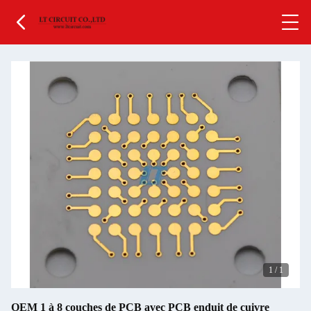
1
/
1
OEM 1 à 8 couches de PCB avec PCB enduit de cuivre