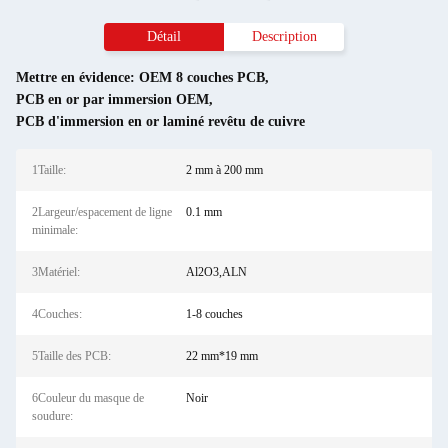
Détail
Description
Mettre en évidence:
OEM 8 couches PCB
,
PCB en or par immersion OEM
,
PCB d'immersion en or laminé revêtu de cuivre
1Taille:
2 mm à 200 mm
2Largeur/espacement de ligne
0.1 mm
minimale:
3Matériel:
Al2O3,ALN
4Couches:
1-8 couches
5Taille des PCB:
22 mm*19 mm
6Couleur du masque de
Noir
soudure: