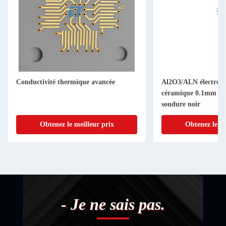
Conductivité thermique avancée
Al2O3/ALN électron
céramique 0.1mm Mi
soudure noir
Obtenez le meilleur prix
Obtenez le me
- Je ne sais pas.