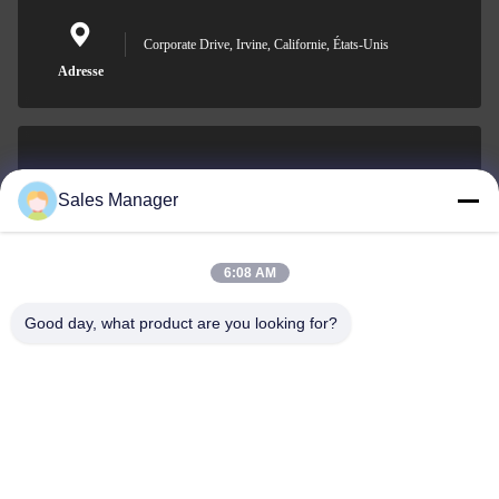
Corporate Drive, Irvine, Californie, États-Unis
Adresse
sales@ltcircuit.com
Sales Manager
E-mail
6:08 AM
Good day, what product are you looking for?
001-512-7443871
Téléphone