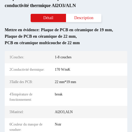
conductivité thermique Al2O3/ALN
Détail
Description
Mettre en évidence:
Plaque de PCB en céramique de 19 mm
,
Plaque de PCB en céramique de 22 mm
,
PCB en céramique multicouche de 22 mm
1Couches:
1-8 couches
2Conductivité thermique:
170 W/mK
3Taille des PCB:
22 mm*19 mm
4Température de
break
fonctionnement:
5Matériel:
Al2O3,ALN
6Couleur du masque de
Noir
soudure: