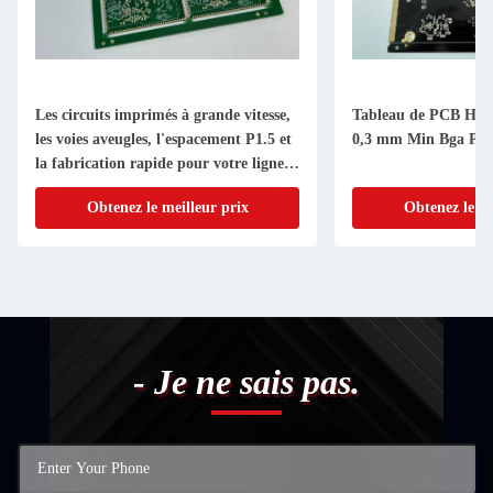
Les circuits imprimés à grande vitesse,
Tableau de PCB HDI 
les voies aveugles, l'espacement P1.5 et
0,3 mm Min Bga Pit
la fabrication rapide pour votre ligne
de production
Obtenez le meilleur prix
Obtenez le me
- Je ne sais pas.