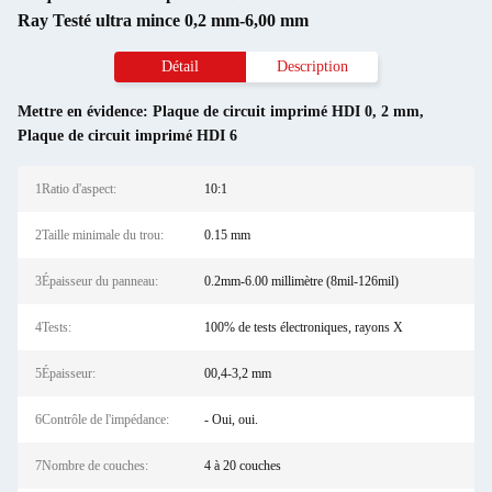
Ray Testé ultra mince 0,2 mm-6,00 mm
Détail
Description
Mettre en évidence:
Plaque de circuit imprimé HDI 0
,
2 mm
,
Plaque de circuit imprimé HDI 6
1Ratio d'aspect:
10:1
2Taille minimale du trou:
0.15 mm
3Épaisseur du panneau:
0.2mm-6.00 millimètre (8mil-126mil)
4Tests:
100% de tests électroniques, rayons X
5Épaisseur:
00,4-3,2 mm
6Contrôle de l'impédance:
- Oui, oui.
7Nombre de couches:
4 à 20 couches