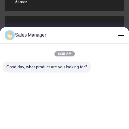
Adresse
sales@ltcircuit.com
Sales Manager
E-mail
6:38 AM
Good day, what product are you looking for?
001-512-7443871
Téléphone
LT CIRCUIT CO.,LTD.