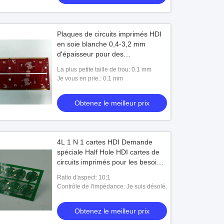
Plaques de circuits imprimés HDI
en soie blanche 0,4-3,2 mm
d'épaisseur pour des
performances et une durabilité
La plus petite taille de trou: 0.1 mm
Je vous en prie.: 0.1 mm
Obtenez le meilleur prix
4L 1 N 1 cartes HDI Demande
spéciale Half Hole HDI cartes de
circuits imprimés pour les besoins
personnalisés et 10 1 rapport
Ratio d'aspect: 10:1
d'aspect
Contrôle de l'impédance: Je suis désolé.
Obtenez le meilleur prix