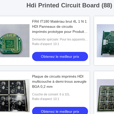
Hdi Printed Circuit Board (88)
FR4 IT180 Matériau brut 4L 1 N 1
HDI Panneaux de circuits
imprimés prototype pour Produits
à tour rapide
Demande spéciale: Pour les appareils
de traitement de l'air
Ratio d'aspect: 10:1
Obtenez le meilleur prix
Plaque de circuits imprimés HDI
multicouche à demi-trous aveugle
BGA 0,2 mm
Couche de conseil: 6 à 32L
Ratio d'aspect: 10:1
Obtenez le meilleur prix