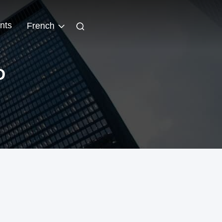
nts
French
D