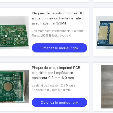
Plaques de circuits imprimés HDI
à interconnexion haute densité
avec trace min 3/3Mil
Les mots clés: Interconnecteur à haute
densité
Tests: 100% E-test, rayons X
Obtenez le meilleur prix
Plaque de circuit imprimé PCB
contrôlée par l'impédance
épaisseur 0,2 mm-6,0 mm
Le délai de livraison: 2 à 5 jours
Épaisseur: 0.2 mm à 6.0 mm
Obtenez le meilleur prix