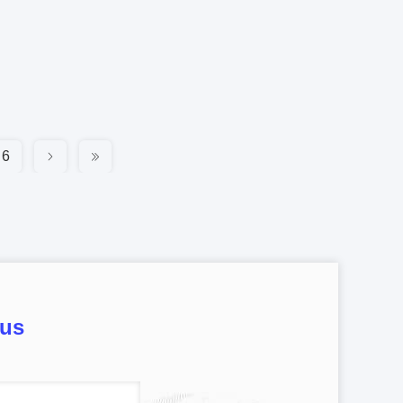
6
ous