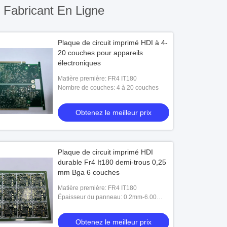
Fabricant En Ligne
Plaque de circuit imprimé HDI à 4-
20 couches pour appareils
électroniques
Matière première: FR4 IT180
Nombre de couches: 4 à 20 couches
Obtenez le meilleur prix
Plaque de circuit imprimé HDI
durable Fr4 It180 demi-trous 0,25
mm Bga 6 couches
Matière première: FR4 IT180
Épaisseur du panneau: 0.2mm-6.00
millimètre (8mil-126mil)
Obtenez le meilleur prix