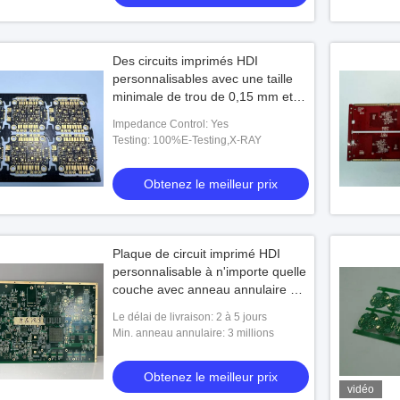
Des circuits imprimés HDI
personnalisables avec une taille
minimale de trou de 0,15 mm et
une épaisseur de 0,4-3,2 mm
Impedance Control: Yes
Testing: 100%E-Testing,X-RAY
Obtenez le meilleur prix
Plaque de circuit imprimé HDI
personnalisable à n'importe quelle
couche avec anneau annulaire de
3 mil min
Le délai de livraison: 2 à 5 jours
Min. anneau annulaire: 3 millions
Obtenez le meilleur prix
vidéo