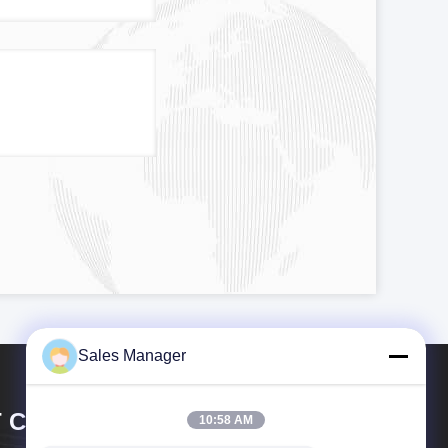
Sales Manager
 CIRCUIT CO.,LTD.
10:58 AM