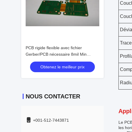
Couc
Couc
Dévia
Trace
PCB rigide flexible avec fichier
Gerber/PCB nécessaire 8mil Min
Profi
Espace de ligne 0,075mm Min. Largeur
Obtenez le meilleur prix
de ligne/Espace en carton extérieur
Comp
Radiu
NOUS CONTACTER
Appl
+001-512-7443871
Le PCB 
les hor