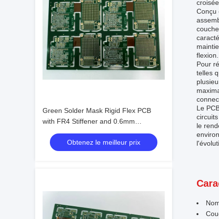
croisée
Conçu c
assembl
couches
caracté
maintie
flexion.
Pour ré
telles 
plusieu
maximal
connec
Le PCB 
Green Solder Mask Rigid Flex PCB
circuit
with FR4 Stiffener and 0.6mm
le rend
Thickness Advanced Technology
enviro
Obtenez le meilleur prix
l'évolu
Cara
Nom 
Cou