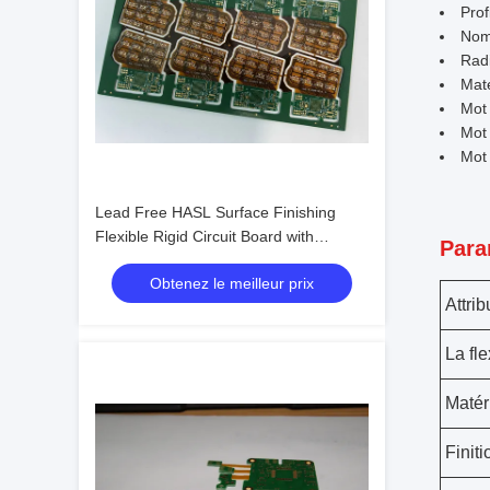
Prof
Nom
Radi
Maté
Mot 
Mot 
Mot 
Lead Free HASL Surface Finishing
Flexible Rigid Circuit Board with
Para
Durable Carton Box Outer for Versatile
Obtenez le meilleur prix
Applications
Attrib
La fle
Matér
Finit