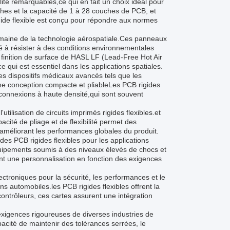
lité remarquables,ce qui en fait un choix idéal pour
hes et la capacité de 1 à 28 couches de PCB, et
igide flexible est conçu pour répondre aux normes
domaine de la technologie aérospatiale.Ces panneaux
ité à résister à des conditions environnementales
finition de surface de HASL LF (Lead-Free Hot Air
e qui est essentiel dans les applications spatiales.
 les dispositifs médicaux avancés tels que les
une conception compacte et pliableLes PCB rigides
erconnexions à haute densité,qui sont souvent
ilisation de circuits imprimés rigides flexibles.et
pacité de pliage et de flexibilité permet des
t améliorant les performances globales du produit.
 des PCB rigides flexibles pour les applications
équipements soumis à des niveaux élevés de chocs et
ent une personnalisation en fonction des exigences
troniques pour la sécurité, les performances et le
ions automobiles.les PCB rigides flexibles offrent la
contrôleurs, ces cartes assurent une intégration
 exigences rigoureuses de diverses industries de
cité de maintenir des tolérances serrées, le