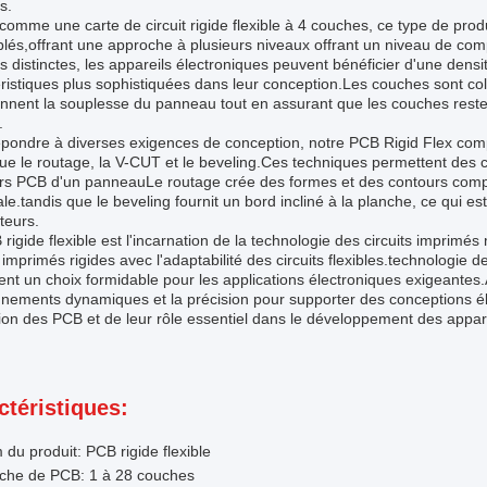
s.
omme une carte de circuit rigide flexible à 4 couches, ce type de prod
és,offrant une approche à plusieurs niveaux offrant un niveau de comp
 distinctes, les appareils électroniques peuvent bénéficier d'une densité
ristiques plus sophistiquées dans leur conception.Les couches sont collé
nnent la souplesse du panneau tout en assurant que les couches resten
.
pondre à diverses exigences de conception, notre PCB Rigid Flex compr
que le routage, la V-CUT et le beveling.Ces techniques permettent des co
rs PCB d'un panneauLe routage crée des formes et des contours complex
e.tandis que le beveling fournit un bord incliné à la planche, ce qui es
teurs.
rigide flexible est l'incarnation de la technologie des circuits imprim
s imprimés rigides avec l'adaptabilité des circuits flexibles.technologie 
ent un choix formidable pour les applications électroniques exigeantes
nnements dynamiques et la précision pour supporter des conceptions é
tion des PCB et de leur rôle essentiel dans le développement des appare
ctéristiques:
du produit: PCB rigide flexible
che de PCB: 1 à 28 couches