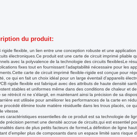
ription du produit:
rigide flexible, un lien entre une conception robuste et une application
cuits électroniques.Ce produit est une carte de circuit imprimé pliable q
onnels avec la polyvalence de la technologie des circuits flexiblesLe rés
lications fixes tout en fournissant l'adaptabilité nécessaire pour les ap
nts.Cette carte de circuit imprimé flexible-rigide est conçue pour rép
ité, ce qui en fait un choix idéal pour un large éventail d'appareils élect
CB rigide flexible est fabriqué avec des attributs de haute densité san
estent stables et uniformes même dans des conditions de chaleur et de
se rétrécit ni ne s'élargit, en maintenant ainsi la précision de sa disposi
arrière est utilisée pour améliorer les performances de la carte en réduis
e procédé élimine toute matière résiduelle dans les trous placés, ce qui
e vitesse.
es caractéristiques essentielles de ce produit est sa technologie de 
de précision permet une densité accrue de circuits,qui est essentiel po
nnalités dans de plus petits facteurs de formeLa définition de ligne hau
ant d'empiler plus de composants dans un espace limité sans risque d'