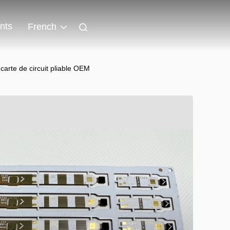
nts
French
arte de circuit pliable OEM