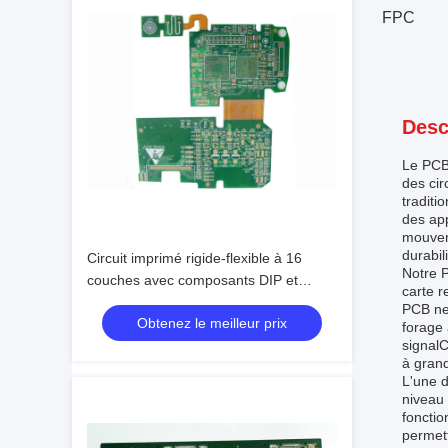
FPC
Desc
Le PCB 
des cir
traditi
des app
mouveme
durabil
Circuit imprimé rigide-flexible à 16
Notre P
couches avec composants DIP et
carte r
finition de surface HASL sans plomb
PCB ne 
Obtenez le meilleur prix
forage 
signalC
à grand
L'une d
niveau 
fonctio
permett