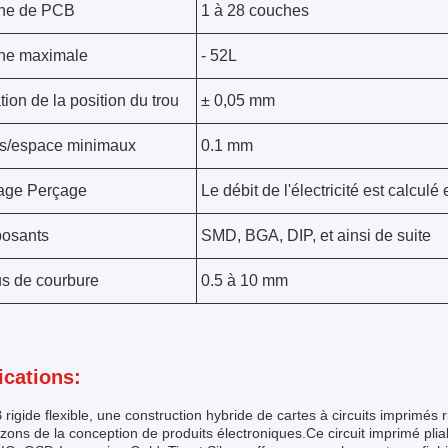
he de PCB
1 à 28 couches
he maximale
- 52L
tion de la position du trou
± 0,05 mm
s/espace minimaux
0.1 mm
lage Perçage
Le débit de l'électricité est calcul
osants
SMD, BGA, DIP, et ainsi de suite
s de courbure
0.5 à 10 mm
ications:
rigide flexible, une construction hybride de cartes à circuits imprimés ri
izons de la conception de produits électroniques.Ce circuit imprimé pli