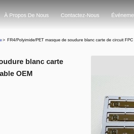
À Propos De Nous
Contactez-Nous
Événeme
de
>
FR4/Polyimide/PET masque de soudure blanc carte de circuit FPC c
udure blanc carte
liable OEM