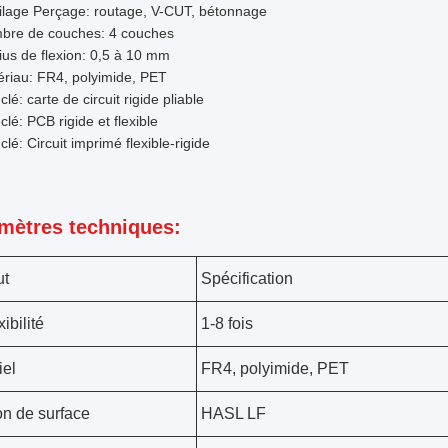
ilage Perçage: routage, V-CUT, bétonnage
bre de couches: 4 couches
us de flexion: 0,5 à 10 mm
riau: FR4, polyimide, PET
clé: carte de circuit rigide pliable
clé: PCB rigide et flexible
clé: Circuit imprimé flexible-rigide
mètres techniques:
ut
Spécification
xibilité
1-8 fois
iel
FR4, polyimide, PET
ion de surface
HASL LF