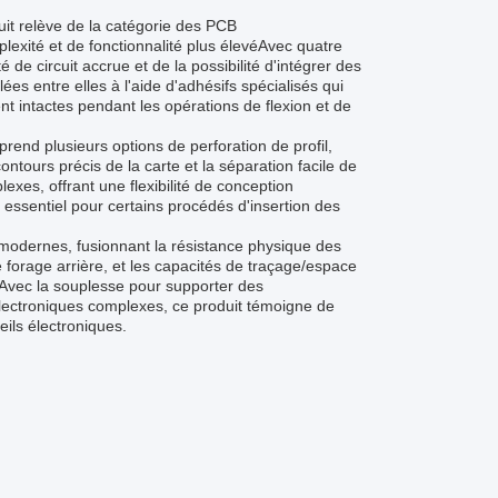
uit relève de la catégorie des PCB
lexité et de fonctionnalité plus élevéAvec quatre
 de circuit accrue et de la possibilité d'intégrer des
es entre elles à l'aide d'adhésifs spécialisés qui
t intactes pendant les opérations de flexion et de
end plusieurs options de perforation de profil,
ntours précis de la carte et la séparation facile de
es, offrant une flexibilité de conception
t essentiel pour certains procédés d'insertion des
és modernes, fusionnant la résistance physique des
de forage arrière, et les capacités de traçage/espace
.Avec la souplesse pour supporter des
lectroniques complexes, ce produit témoigne de
ils électroniques.