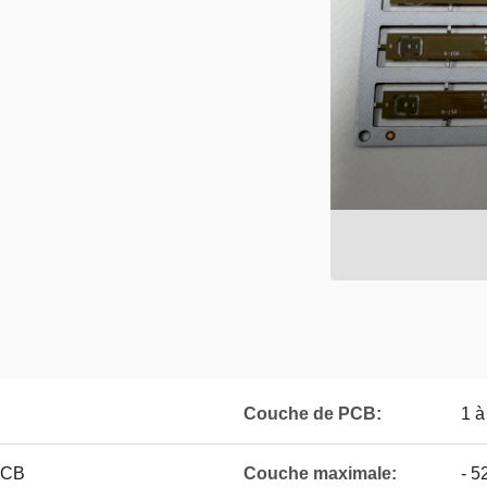
Couche de PCB:
1 à
PCB
Couche maximale:
- 5