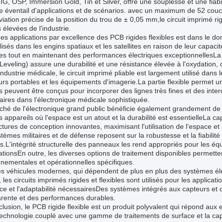
G, OSP, Immersion Gold, Tin et Silver, offre une souplesse et une fiabi
e éventail d'applications et de scénarios. avec un maximum de 52 couc
iation précise de la position du trou de ± 0,05 mm,le circuit imprimé r
s élevées de l'industrie.
es applications par excellence des PCB rigides flexibles est dans le 
ilisés dans les engins spatiaux et les satellites en raison de leur capac
s tout en maintenant des performances électriques exceptionnellesLa 
Leveling) assure une durabilité et une résistance élevée à l'oxydation, c
industrie médicale, le circuit imprimé pliable est largement utilisé dans
rs portables et les équipements d'imagerie.La partie flexible permet 
es peuvent être conçus pour incorporer des lignes très fines et des int
ires dans l'électronique médicale sophistiquée.
hé de l'électronique grand public bénéficie également grandement de l'ut
s appareils où l'espace est un atout et la durabilité est essentielleLa ca
ctures de conception innovantes, maximisant l'utilisation de l'espace e
tèmes militaires et de défense reposent sur la robustesse et la fiabilité
es.L'intégrité structurelle des panneaux les rend appropriés pour les 
ationsEn outre, les diverses options de traitement disponibles permett
nementales et opérationnelles spécifiques.
s véhicules modernes, qui dépendent de plus en plus des systèmes élec
, les circuits imprimés rigides et flexibles sont utilisés pour les applicat
nce et l'adaptabilité nécessairesDes systèmes intégrés aux capteurs et 
arente et des performances durables.
lusion, le PCB rigide flexible est un produit polyvalent qui répond aux
echnologie.couplé avec une gamme de traitements de surface et la capa