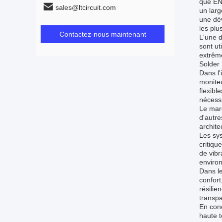
que ENI
sales@ltcircuit.com
un larg
une dév
les plu
Contactez-nous maintenant
L'une d
sont ut
extrême
Solder 
Dans l'
moniteu
flexibl
nécessa
Le marc
d'autre
archite
Les sys
critiqu
de vibr
environ
Dans le
confort
résilie
transp
En conc
haute t