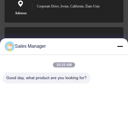
Corporate Drive, Irvine, Californie, États-Unis
Adresse
sales@ltcircuit.com
Sales Manager
E-mail
10:15 AM
Good day, what product are you looking for?
001-512-7443871
Téléphone
LT CIRCUIT CO.,LTD.