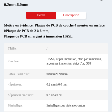
0.2mm-6.0mm
Détail
Description
Mettre en évidence:
Plaque de PCB de couche 4 montée en surface
,
0Plaque de PCB de 2 à 6 mm
,
Plaque de PCB en argent à immersion HASL
1Taille:
/
HASL, or par immersion, étain par immersion,
2Surface:
argent par immersion, doigt d'or, OSP
3Max. Panel Size:
600mm*1200mm
4Épaisseur:
0.2 mm à 6.0 mm
5Épaisseur du cuivre:
0.5 oz à 6 oz
6Emballage:
Emballage sous vide avec carton