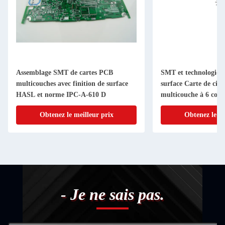
Assemblage SMT de cartes PCB
SMT et technologie 
multicouches avec finition de surface
surface Carte de cir
HASL et norme IPC-A-610 D
multicouche à 6 couc
Obtenez le meilleur prix
Obtenez le me
- Je ne sais pas.