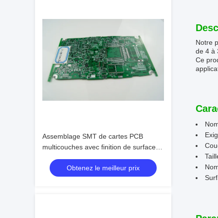
Desc
Notre 
de 4 à
Ce prod
applica
Cara
Nom
Exig
Assemblage SMT de cartes PCB
Cou
multicouches avec finition de surface
Taill
HASL et norme IPC-A-610 D
Nom
Obtenez le meilleur prix
Surf