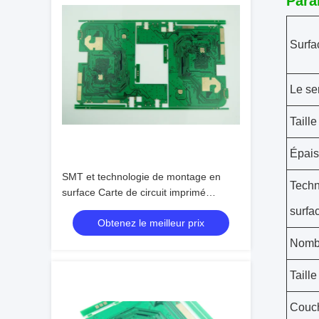
Para
Surfa
Le se
Taille
Épais
SMT et technologie de montage en
Techn
surface Carte de circuit imprimé
multicouche à 6 couches
surfa
Obtenez le meilleur prix
Nomb
Taill
Couc