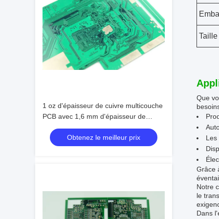
Emba
Taill
Appl
Que vo
1 oz d'épaisseur de cuivre multicouche
besoin
PCB avec 1,6 mm d'épaisseur de
Pro
Borad et la technologie de montage de
Auto
Obtenez le meilleur prix
surface
Les
Disp
Élec
Grâce à
éventai
Notre 
le tran
exigenc
Dans l'