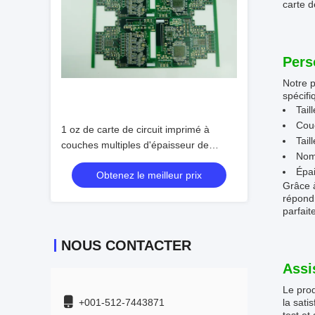
carte d
Pers
Notre p
spécifi
Tail
Cou
1 oz de carte de circuit imprimé à
Tai
couches multiples d'épaisseur de
Nom
cuivre pour le nombre de couches 6 et
Épai
Obtenez le meilleur prix
les applications
Grâce 
répondr
parfait
NOUS CONTACTER
Assi
Le prod
+001-512-7443871
la sati