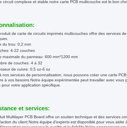
e circuit complexe et stable.notre carte PCB multicouche est le bon cho
onnalisation:
roduit de carte de circuits imprimés multicouches offre des services d
ques.
le du trou: 0,2 mm
ches: 4-22 couches
lle maximale du panneau: 600 mm*1200 mm
bre de couches: 4 à 32
sseur de cuivre: 0,5 oz-6 oz
à nos services de personnalisation, nous pouvons créer une carte PC
e à vos besoins.Notre équipe expérimentée peut travailler avec vous po
e pour votre application spécifique.
stance et services:
uit Multilayer PCB Board offre un soutien technique et des services c
sfaction du client.Notre équipe d'experts est disponible pour vous aider