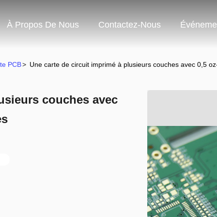
À Propos De Nous
Contactez-Nous
Événeme
rte PCB
>
Une carte de circuit imprimé à plusieurs couches avec 0,5 o
lusieurs couches avec
es