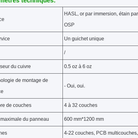
mètres techniques:
HASL, or par immersion, étain par
ce
OSP
rvice
Un guichet unique
/
seur du cuivre
0.5 oz à 6 oz
ologie de montage de
- Oui, oui.
ce
re de couches
4 à 32 couches
e maximale du panneau
600 mm*1200 mm
hes
4-22 couches, PCB multicouches