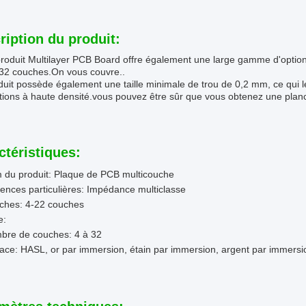
ription du produit:
produit Multilayer PCB Board offre également une large gamme d'optio
 32 couches.On vous couvre..
uit possède également une taille minimale de trou de 0,2 mm, ce qui le
tions à haute densité.vous pouvez être sûr que vous obtenez une planch
ctéristiques:
 du produit: Plaque de PCB multicouche
ences particulières: Impédance multiclasse
ches: 4-22 couches
e:
bre de couches: 4 à 32
ace: HASL, or par immersion, étain par immersion, argent par immersio