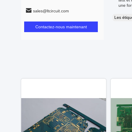
test et
une for
sales@ltcircuit.com
Les étiq
Contactez-nous maintenant