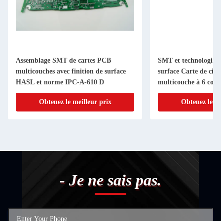
Assemblage SMT de cartes PCB
SMT et technologie 
multicouches avec finition de surface
surface Carte de cir
HASL et norme IPC-A-610 D
multicouche à 6 couc
Obtenez le meilleur prix
Obtenez le me
- Je ne sais pas.