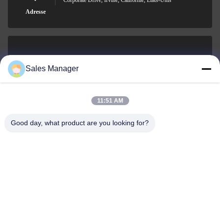
Corporate Drive, Irvine, Californie, États-Unis
Adresse
sales@ltcircuit.com
Sales Manager
E-mail
11:51 AM
Good day, what product are you looking for?
001-512-7443871
Téléphone
LT CIRCUIT CO.,LTD.