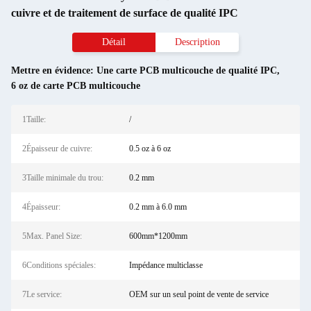
cuivre et de traitement de surface de qualité IPC
Détail
Description
Mettre en évidence:
Une carte PCB multicouche de qualité IPC
,
6 oz de carte PCB multicouche
1Taille:
/
2Épaisseur de cuivre:
0.5 oz à 6 oz
3Taille minimale du trou:
0.2 mm
4Épaisseur:
0.2 mm à 6.0 mm
5Max. Panel Size:
600mm*1200mm
6Conditions spéciales:
Impédance multiclasse
7Le service:
OEM sur un seul point de vente de service