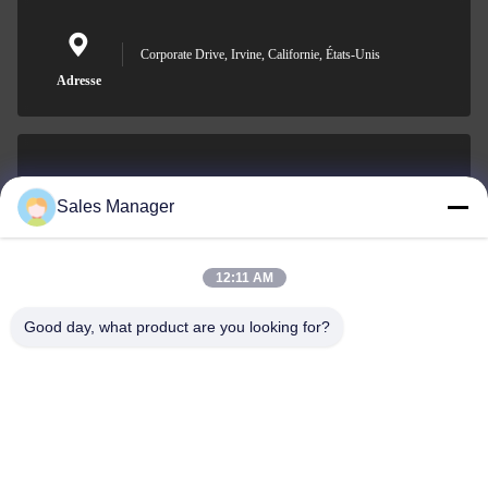
Corporate Drive, Irvine, Californie, États-Unis
Adresse
sales@ltcircuit.com
Sales Manager
E-mail
12:11 AM
Good day, what product are you looking for?
001-512-7443871
Téléphone