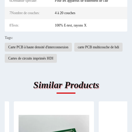
6Demande spéciale:
Pour les appareils de traitement de l'air
7Nombre de couches:
4 à 20 couches
8Tests:
100% E-test, rayons X
Tags:
Carte PCB à haute densité d'interconnexion
carte PCB multicouche de hdi
Cartes de circuits imprimés HDI
Similar Products