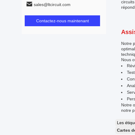
circui
sales@ltcircuit.com
répondr
Contactez-nous maintenant
Assi
Notre p
optimal
techniq
Nous of
Révi
Test
Cont
Anal
Serv
Pers
Notre o
notre 
Les étiq
Cartes d