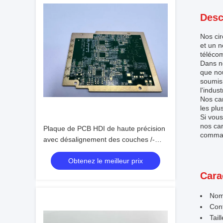
Desc
Nos cir
et un n
télécom
Dans n
que nou
soumis 
l'indust
Nos car
les plu
Si vous
nos car
Plaque de PCB HDI de haute précision
comma
avec désalignement des couches /-
0.06 4L Min. Bga Pitch 0.3mm
Obtenez le meilleur prix
Cara
Nom
Cont
Tail