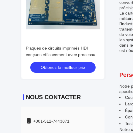
convert
précisi
La cart
militai
l'indus
traitem
de voie
les sys
dans le
Plaques de circuits imprimés HDI
est néc
conçues efficacement avec processus
d'immersion en or et espacement P1.5.
Obtenez le meilleur prix
Pers
Notre p
spécifi
NOUS CONTACTER
Cou
Larg
Épai
Cont
+001-512-7443871
Test
Notre c