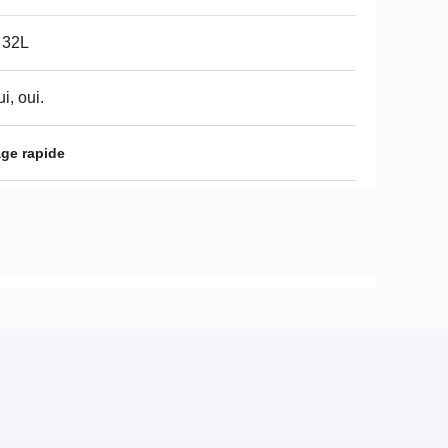
 32L
ui, oui.
age rapide