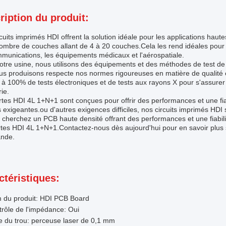
ription du produit:
cuits imprimés HDI offrent la solution idéale pour les applications hau
ombre de couches allant de 4 à 20 couches.Cela les rend idéales pour u
munications, les équipements médicaux et l'aérospatiale.
otre usine, nous utilisons des équipements et des méthodes de test d
s produisons respecte nos normes rigoureuses en matière de qualité et
à 100% de tests électroniques et de tests aux rayons X pour s'assure
rie.
tes HDI 4L 1+N+1 sont conçues pour offrir des performances et une fia
s exigeantes.ou d'autres exigences difficiles, nos circuits imprimés HDI 
 cherchez un PCB haute densité offrant des performances et une fiabili
tes HDI 4L 1+N+1.Contactez-nous dès aujourd'hui pour en savoir plus s
nde.
ctéristiques:
 du produit: HDI PCB Board
rôle de l'impédance: Oui
le du trou: perceuse laser de 0,1 mm