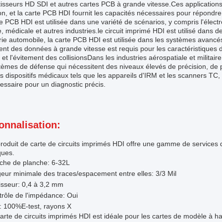
isseurs HD SDI et autres cartes PCB à grande vitesse.Ces applications
on, et la carte PCB HDI fournit les capacités nécessaires pour répond
e PCB HDI est utilisée dans une variété de scénarios, y compris l'électr
re, médicale et autres industries.le circuit imprimé HDI est utilisé dan
trie automobile, la carte PCB HDI est utilisée dans les systèmes avanc
ent des données à grande vitesse est requis pour les caractéristiques d
 et l'évitement des collisionsDans les industries aérospatiale et militaire
tèmes de défense qui nécessitent des niveaux élevés de précision, de pré
s dispositifs médicaux tels que les appareils d'IRM et les scanners TC
essaire pour un diagnostic précis.
onnalisation:
roduit de carte de circuits imprimés HDI offre une gamme de services
ques.
che de planche: 6-32L
eur minimale des traces/espacement entre elles: 3/3 Mil
sseur: 0,4 à 3,2 mm
rôle de l'impédance: Oui
: 100%E-test, rayons X
arte de circuits imprimés HDI est idéale pour les cartes de modèle à ha