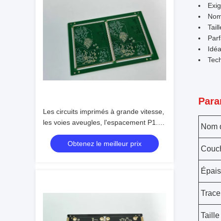
Exig
Nom
Tail
Parf
Idéa
Tech
Para
Les circuits imprimés à grande vitesse,
les voies aveugles, l'espacement P1.5
Nom 
et la fabrication rapide pour votre ligne
Obtenez le meilleur prix
de production
Couch
Épais
Trace
Taille