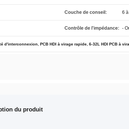
Couche de conseil:
6 à
Contrôle de l'impédance:
- O
,
,
té d'interconnexion
PCB HDI à virage rapide
6-32L HDI PCB à vir
ption du produit