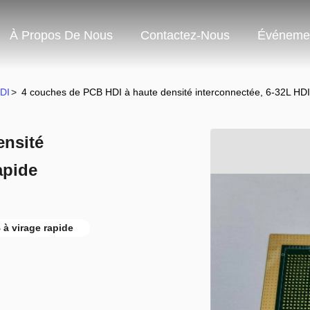
À Propos De Nous
Contactez-Nous
Événeme
DI
>
4 couches de PCB HDI à haute densité interconnectée, 6-32L HD
ensité
apide
 à virage rapide