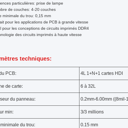
ences particulières: prise de lampe
bre de couches: 4-20 couches
le minimale du trou: 0,15 mm
ait pour les applications de PCB à grande vitesse
l pour les conceptions de circuits imprimés DDR4
nologie des circuits imprimés à haute vitesse
mètres techniques:
du PCB:
4L 1+N+1 cartes HDI
e de carte:
6 à 32L
seur du panneau:
0.2mm-6.00mm ((8mil-1
ur min:
3/3 millions
 minimale du trou:
0.15 mm