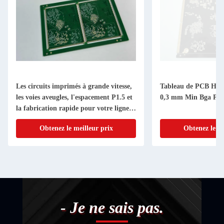
Les circuits imprimés à grande vitesse,
Tableau de PCB HDI 
les voies aveugles, l'espacement P1.5 et
0,3 mm Min Bga Pit
la fabrication rapide pour votre ligne
de production
Obtenez le meilleur prix
Obtenez le me
- Je ne sais pas.