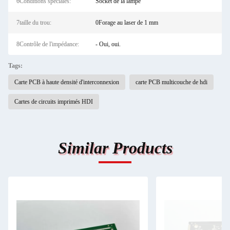
6Conditions spéciales:
Socket de la lampe
7taille du trou:
0Forage au laser de 1 mm
8Contrôle de l'impédance:
- Oui, oui.
Tags:
Carte PCB à haute densité d'interconnexion
carte PCB multicouche de hdi
Cartes de circuits imprimés HDI
Similar Products