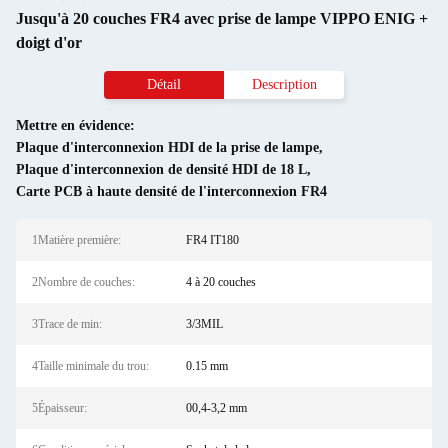
Jusqu'à 20 couches FR4 avec prise de lampe VIPPO ENIG +
doigt d'or
Détail
Description
Mettre en évidence:
Plaque d'interconnexion HDI de la prise de lampe
,
Plaque d'interconnexion de densité HDI de 18 L
,
Carte PCB à haute densité de l'interconnexion FR4
1Matière première:
FR4 IT180
2Nombre de couches:
4 à 20 couches
3Trace de min:
3/3MIL
4Taille minimale du trou:
0.15 mm
5Épaisseur:
00,4-3,2 mm