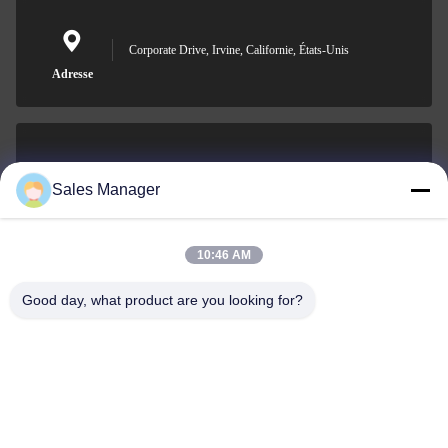
Corporate Drive, Irvine, Californie, États-Unis
Adresse
sales@ltcircuit.com
Sales Manager
E-mail
10:46 AM
Good day, what product are you looking for?
001-512-7443871
Téléphone