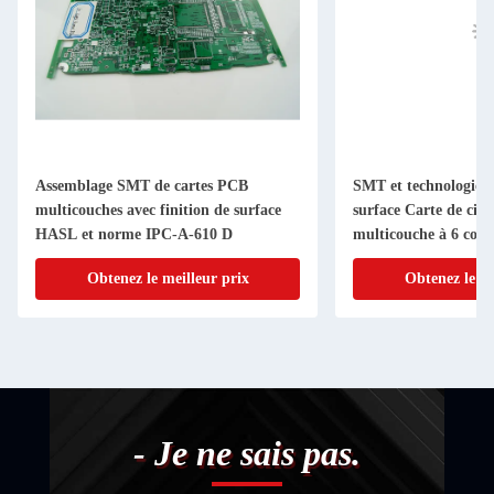
Assemblage SMT de cartes PCB
SMT et technologie 
multicouches avec finition de surface
surface Carte de cir
HASL et norme IPC-A-610 D
multicouche à 6 couc
Obtenez le meilleur prix
Obtenez le me
- Je ne sais pas.