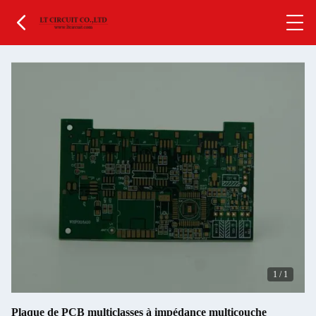
1
/
1
Plaque de PCB multiclasses à impédance multicouche