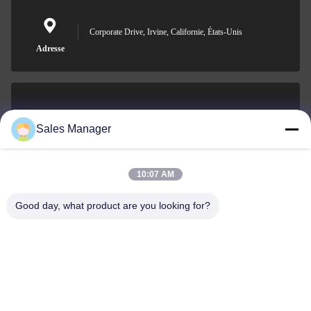
Corporate Drive, Irvine, Californie, États-Unis
Adresse
sales@ltcircuit.com
Sales Manager
E-mail
10:07 AM
Good day, what product are you looking for?
001-512-7443871
Téléphone