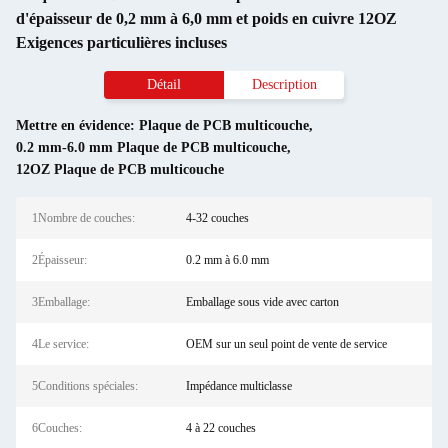
d'épaisseur de 0,2 mm à 6,0 mm et poids en cuivre 12OZ
Exigences particulières incluses
Détail
Description
Mettre en évidence:
Plaque de PCB multicouche
,
0.2 mm-6.0 mm Plaque de PCB multicouche
,
12OZ Plaque de PCB multicouche
1Nombre de couches:
4-32 couches
2Épaisseur:
0.2 mm à 6.0 mm
3Emballage:
Emballage sous vide avec carton
4Le service:
OEM sur un seul point de vente de service
5Conditions spéciales:
Impédance multiclasse
6Couches:
4 à 22 couches