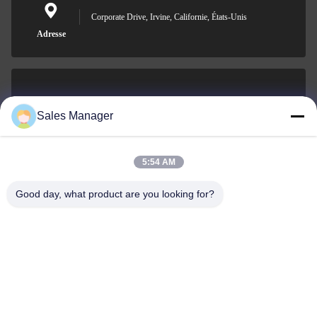
Corporate Drive, Irvine, Californie, États-Unis
Adresse
sales@ltcircuit.com
Sales Manager
E-mail
5:54 AM
Good day, what product are you looking for?
001-512-7443871
Téléphone
LT CIRCUIT CO.,LTD.