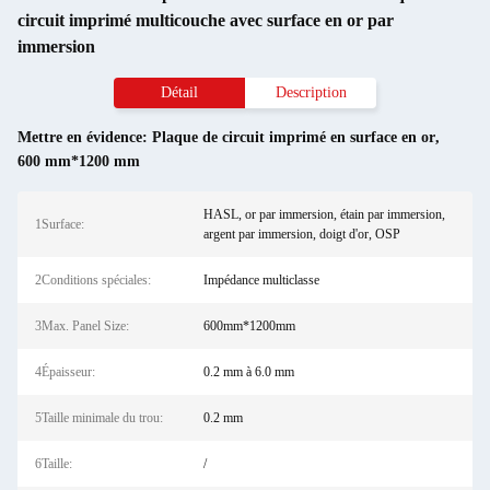
circuit imprimé multicouche avec surface en or par
immersion
Détail
Description
Mettre en évidence:
Plaque de circuit imprimé en surface en or
,
600 mm*1200 mm
HASL, or par immersion, étain par immersion,
1Surface:
argent par immersion, doigt d'or, OSP
2Conditions spéciales:
Impédance multiclasse
3Max. Panel Size:
600mm*1200mm
4Épaisseur:
0.2 mm à 6.0 mm
5Taille minimale du trou:
0.2 mm
6Taille:
/