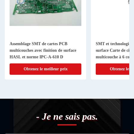
Assemblage SMT de cartes PCB
SMT et technologie 
multicouches avec finition de surface
surface Carte de cir
HASL et norme IPC-A-610 D
multicouche à 6 couc
Obtenez le meilleur prix
Obtenez le me
- Je ne sais pas.