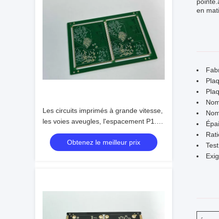
pointe.
en mati
Fab
Plaq
Pla
Nom
Les circuits imprimés à grande vitesse,
Nom
les voies aveugles, l'espacement P1.5
Épai
et la fabrication rapide pour votre ligne
Rati
Obtenez le meilleur prix
de production
Test
Exig