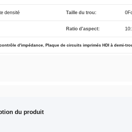
te densité
Taille du trou:
0Fo
Ratio d'aspect:
10:
,
contrôle d'impédance
Plaque de circuits imprimés HDI à demi-tro
ption du produit