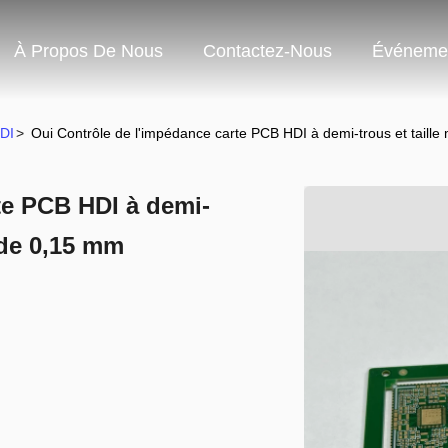
À Propos De Nous
Contactez-Nous
Événeme
DI
>
Oui Contrôle de l'impédance carte PCB HDI à demi-trous et taill
te PCB HDI à demi-
 de 0,15 mm