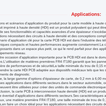
Applications:
ns et scénarios d'application du produit pour la carte modèle à haute 
uit imprimé à haute densité (HDI) est un produit polyvalent qui peut être
de ses fonctionnalités et capacités avancées.d'une épaisseur n'excédan
tions nécessitant des circuits à haute densité et des conceptions comp
ario d'application clé pour la carte PCB HDI est dans l'industrie des 
oniques compacts et hautes performances augmente constamment.La ca
osants dans un espace plus petit, ce qui le rend parfait pour des appli
uipements réseau.
re occasion d'application importante pour le PCB HDI est dans le domaine
es.L'utilisation de matières premières FR4 IT180 garantit que les pan
ère de performances et de sécuritéLa taille minimale du trou de 0,15 
rendre la carte HDI PCB adaptée aux dispositifs médicaux tels que les 
ments de diagnostic.
e, la large gamme d'options d'épaisseur de carte, de 0,2 mm à 6,00 m
ses applications dans différents secteurs.dans le secteur automobile, où
euvent être utilisées pour créer des unités de commande électronique
lusion, la carte PCB à interconnexion haute densité (HDI) est un produi
e éventail d'applications dans différents secteurs.Ses caractéristique
ux, une matière première FR4 IT180, une taille minimale de trou de 0
es,en faire un choix idéal pour les applications nécessitant des circuits 