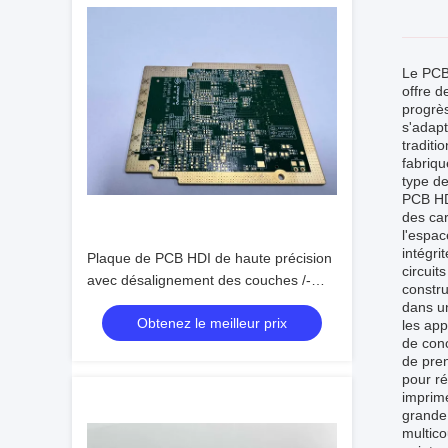
Le PCB 
offre d
progrès
s'adapt
traditi
fabriqu
type de
PCB HD
des car
l'espa
intégri
Plaque de PCB HDI de haute précision
circui
avec désalignement des couches /-
constru
0.06 4L Min. Bga Pitch 0.3mm
dans un
Obtenez le meilleur prix
les app
de conc
de pren
pour ré
imprimé
grande 
multico