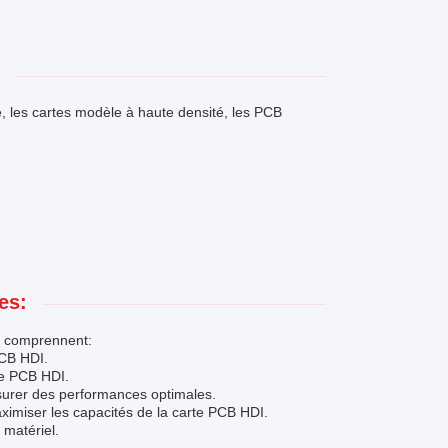
, les cartes modèle à haute densité, les PCB
es:
rd comprennent:
PCB HDI.
rte PCB HDI.
assurer des performances optimales.
aximiser les capacités de la carte PCB HDI.
 matériel.