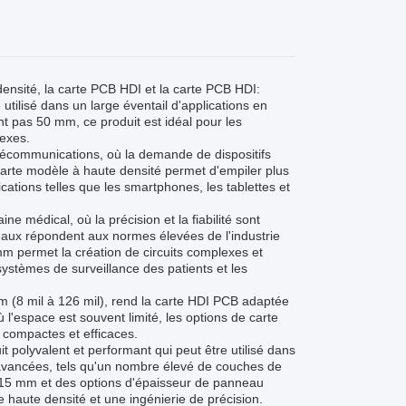
densité, la carte PCB HDI et la carte PCB HDI:
 utilisé dans un large éventail d'applications en
t pas 50 mm, ce produit est idéal pour les
lexes.
télécommunications, où la demande de dispositifs
rte modèle à haute densité permet d'empiler plus
cations telles que les smartphones, les tablettes et
 médical, où la précision et la fiabilité sont
neaux répondent aux normes élevées de l'industrie
mm permet la création de circuits complexes et
systèmes de surveillance des patients et les
m (8 mil à 126 mil), rend la carte HDI PCB adaptée
 l'espace est souvent limité, les options de carte
 compactes et efficaces.
t polyvalent et performant qui peut être utilisé dans
s avancées, tels qu'un nombre élevé de couches de
,15 mm et des options d'épaisseur de panneau
de haute densité et une ingénierie de précision.