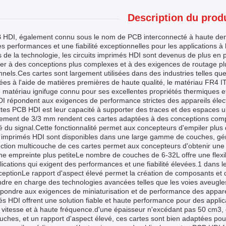
Description du produ
HDI, également connu sous le nom de PCB interconnecté à haute densit
es performances et une fiabilité exceptionnelles pour les applications à
 de la technologie, les circuits imprimés HDI sont devenus de plus en p
er à des conceptions plus complexes et à des exigences de routage plus
onnels.Ces cartes sont largement utilisées dans des industries telles 
ées à l'aide de matières premières de haute qualité, le matériau FR4 
 matériau ignifuge connu pour ses excellentes propriétés thermiques et
I répondent aux exigences de performance strictes des appareils élec
tes PCB HDI est leur capacité à supporter des traces et des espaces ul
cement de 3/3 mm rendent ces cartes adaptées à des conceptions comp
té du signal.Cette fonctionnalité permet aux concepteurs d'empiler pl
ts imprimés HDI sont disponibles dans une large gamme de couches, g
ction multicouche de ces cartes permet aux concepteurs d'obtenir une p
e empreinte plus petiteLe nombre de couches de 6-32L offre une flexib
lications qui exigent des performances et une fiabilité élevées.1 dans
eptionLe rapport d'aspect élevé permet la création de composants et 
dre en charge des technologies avancées telles que les voies aveugles 
pondre aux exigences de miniaturisation et de performance des appare
s HDI offrent une solution fiable et haute performance pour des appli
vitesse et à haute fréquence.d'une épaisseur n'excédant pas 50 cm3, d
uches, et un rapport d'aspect élevé, ces cartes sont bien adaptées pou