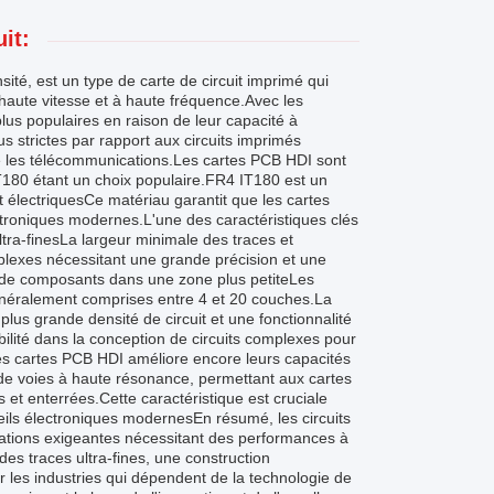
it:
é, est un type de carte de circuit imprimé qui
 haute vitesse et à haute fréquence.Avec les
lus populaires en raison de leur capacité à
 strictes par rapport aux circuits imprimés
que les télécommunications.Les cartes PCB HDI sont
IT180 étant un choix populaire.FR4 IT180 est un
 électriquesCe matériau garantit que les cartes
troniques modernes.L'une des caractéristiques clés
tra-finesLa largeur minimale des traces et
lexes nécessitant une grande précision et une
us de composants dans une zone plus petiteLes
énéralement comprises entre 4 et 20 couches.La
lus grande densité de circuit et une fonctionnalité
ilité dans la conception de circuits complexes pour
 les cartes PCB HDI améliore encore leurs capacités
de voies à haute résonance, permettant aux cartes
et enterrées.Cette caractéristique est cruciale
ils électroniques modernesEn résumé, les circuits
cations exigeantes nécessitant des performances à
es traces ultra-fines, une construction
r les industries qui dépendent de la technologie de