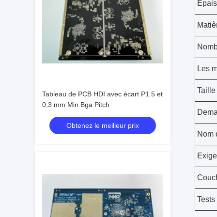
Épais
Matiè
Nomb
Les m
Taill
Tableau de PCB HDI avec écart P1.5 et
0,3 mm Min Bga Pitch
Dema
Obtenez le meilleur prix
Nom 
Exige
Couch
Tests