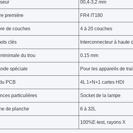
seur
00,4-3,2 mm
re première
FR4 IT180
re de couches
4 à 20 couches
ots clés
Interconnecteur à haute 
e minimale du trou
0.15 mm
nde spéciale
Pour les appareils de trai
du PCB
4L 1+N+1 cartes HDI
nces particulières
Socket de la lampe
e de planche
6 à 32L
100%E-test, rayons X