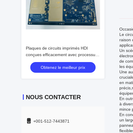
Occasio
Le circ
raison 
applica
Plaques de circuits imprimés HDI
Un scén
conçues efficacement avec processus
électr
d'immersion en or et espacement P1.5.
de comp
les éq
Obtenez le meilleur prix
Une aut
crucial
en mati
précis,
équipe
NOUS CONTACTER
En outr
à diver
mince p
En conc
un larg
+001-512-7443871
pannea
flexibl