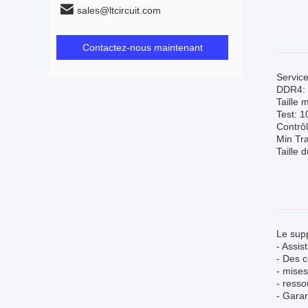
sales@ltcircuit.com
Contactez-nous maintenant
Service
DDR4:
Taille 
Test: 
Contrôl
Min Tra
Taille 
Le supp
- Assi
- Des c
- mises
- resso
- Garan