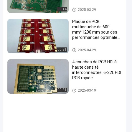
mm à 6,00 mm 8mil-
126mil Mots clés
Panneau de carte PCB de HDI
00:14
2025-03-29
Interconnecteur à haute
densité
Plaque de PCB
multicouche de 600
mm*1200 mm pour des
performances optimales
dans les applications
industrielles
Panneau multicouche de carte
00:31
2025-04-29
PCB
4 couches de PCB HDI à
haute densité
interconnectée, 6-32L HDI
PCB rapide
Panneau de carte PCB de HDI
00:31
2025-03-19