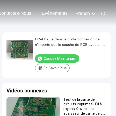
Contactez-Nous
Événements
French
FR-4 haute densité d'interconnexion de
n'importe quelle couche de PCB avec une
taille minimale de trou de 0,1
mm,Panasonic MEGTRON
Causez Maintenant
7,M8,M9,Lamination multiple
En Savoir Plus
Vidéos connexes
Test de la carte de
circuits imprimés HDI à
rayons X avec une
épaisseur de carte de 0,2