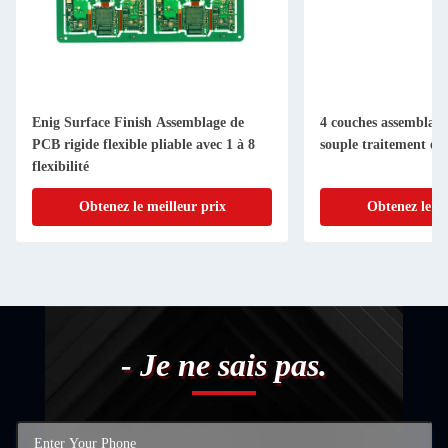
Enig Surface Finish Assemblage de
4 couches assemblage
PCB rigide flexible pliable avec 1 à 8
souple traitement en
flexibilité
Obtenez le meilleur prix
Obtenez le me
- Je ne sais pas.