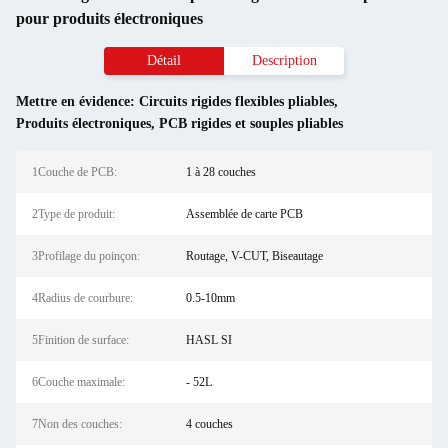
pour produits électroniques
Détail
Description
Mettre en évidence:
Circuits rigides flexibles pliables
,
Produits électroniques
,
PCB rigides et souples pliables
1Couche de PCB:
1 à 28 couches
2Type de produit:
Assemblée de carte PCB
3Profilage du poinçon:
Routage, V-CUT, Biseautage
4Radius de courbure:
0.5-10mm
5Finition de surface:
HASL SI
6Couche maximale:
- 52L
7Non des couches:
4 couches