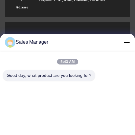
Corporate Drive, Irvine, Californie, États-Unis
Adresse
sales@ltcircuit.com
Sales Manager
E-mail
5:43 AM
Good day, what product are you looking for?
001-512-7443871
Téléphone
LT CIRCUIT CO.,LTD.