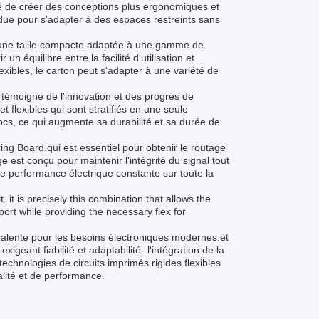
é de créer des conceptions plus ergonomiques et
ordue pour s'adapter à des espaces restreints sans
 une taille compacte adaptée à une gamme de
n équilibre entre la facilité d'utilisation et
lexibles, le carton peut s'adapter à une variété de
t témoigne de l'innovation et des progrès de
 flexibles qui sont stratifiés en une seule
ocs, ce qui augmente sa durabilité et sa durée de
ing Board.qui est essentiel pour obtenir le routage
 est conçu pour maintenir l'intégrité du signal tout
ne performance électrique constante sur toute la
t. it is precisely this combination that allows the
rt while providing the necessary flex for
yvalente pour les besoins électroniques modernes.et
geant fiabilité et adaptabilité- l'intégration de la
s technologies de circuits imprimés rigides flexibles
lité et de performance.