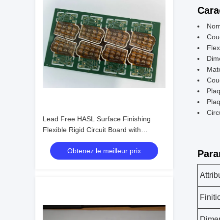
Cara
Nom 
Cou
Flex
Dim
Maté
Cou
Plaq
Plaq
Circ
Lead Free HASL Surface Finishing
Flexible Rigid Circuit Board with
Durable Carton Box Outer for Versatile
Obtenez le meilleur prix
Applications
Para
Attrib
Finit
Dime