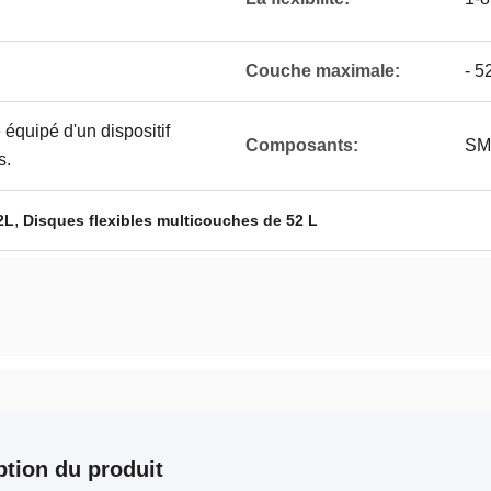
Couche maximale:
- 5
 équipé d'un dispositif
Composants:
SMD
s.
,
2L
Disques flexibles multicouches de 52 L
ption du produit