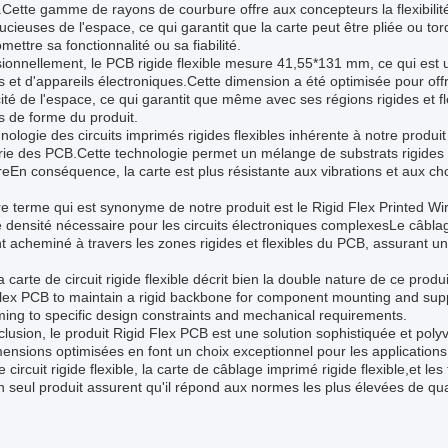
Cette gamme de rayons de courbure offre aux concepteurs la flexibilit
ucieuses de l'espace, ce qui garantit que la carte peut être pliée ou t
ettre sa fonctionnalité ou sa fiabilité.
ionnellement, le PCB rigide flexible mesure 41,55*131 mm, ce qui est
 et d'appareils électroniques.Cette dimension a été optimisée pour offrir u
acité de l'espace, ce qui garantit que même avec ses régions rigides et f
s de forme du produit.
nologie des circuits imprimés rigides flexibles inhérente à notre produi
trie des PCB.Cette technologie permet un mélange de substrats rigides et
reEn conséquence, la carte est plus résistante aux vibrations et aux ch
e terme qui est synonyme de notre produit est le Rigid Flex Printed Wir
 densité nécessaire pour les circuits électroniques complexesLe câblage
t acheminé à travers les zones rigides et flexibles du PCB, assurant u
la carte de circuit rigide flexible décrit bien la double nature de ce produi
lex PCB to maintain a rigid backbone for component mounting and suppo
ing to specific design constraints and mechanical requirements.
lusion, le produit Rigid Flex PCB est une solution sophistiquée et pol
ensions optimisées en font un choix exceptionnel pour les applications exi
e circuit rigide flexible, la carte de câblage imprimé rigide flexible,et le
 seul produit assurent qu'il répond aux normes les plus élevées de qua