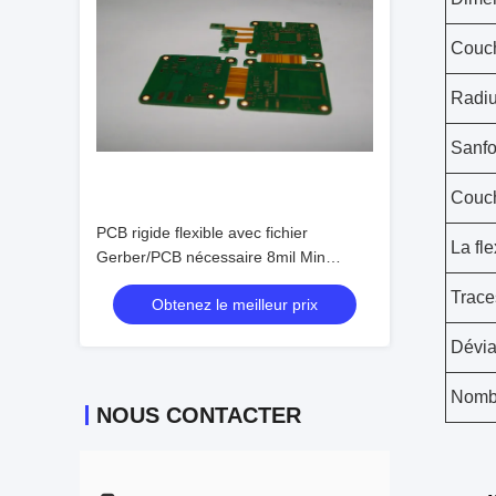
Couc
Radiu
Sanfo
Couc
PCB rigide flexible avec fichier
La fle
Gerber/PCB nécessaire 8mil Min
Espace de ligne 0,075mm Min. Largeur
Trace
Obtenez le meilleur prix
de ligne/Espace en carton extérieur
Dévia
Nomb
NOUS CONTACTER