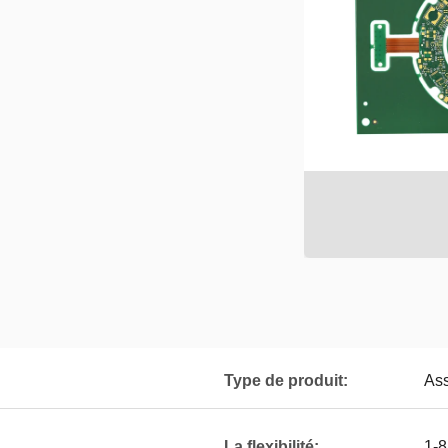
Type de produit:
As
La flexibilité:
1-8