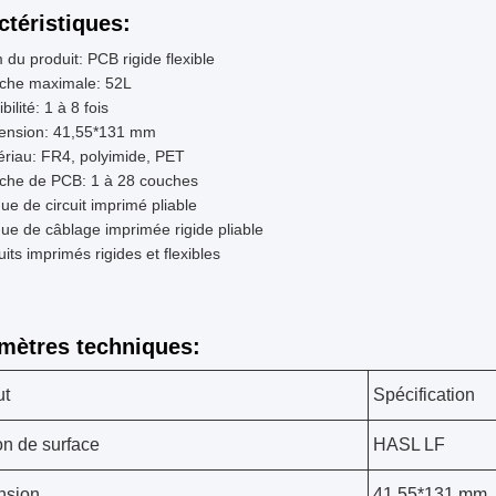
ctéristiques:
du produit: PCB rigide flexible
che maximale: 52L
ibilité: 1 à 8 fois
ension: 41,55*131 mm
riau: FR4, polyimide, PET
che de PCB: 1 à 28 couches
ue de circuit imprimé pliable
ue de câblage imprimée rigide pliable
uits imprimés rigides et flexibles
mètres techniques:
ut
Spécification
ion de surface
HASL LF
nsion
41.55*131 mm