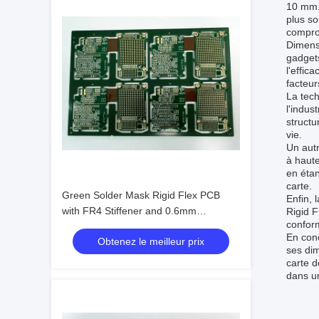
10 mm.
plus so
comprom
Dimens
gadgets
l'effic
facteur
La tech
l'indus
structu
vie.
Un autr
à haute
en étan
carte.
Green Solder Mask Rigid Flex PCB
Enfin, 
with FR4 Stiffener and 0.6mm
Rigid F
conform
Thickness Advanced Technology
En conc
Obtenez le meilleur prix
ses dim
carte d
dans un