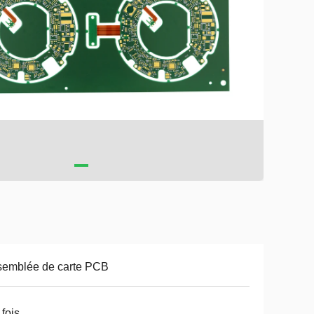
semblée de carte PCB
 fois