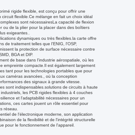
rimé rigide flexible, est conçu pour offrir une
ircuit flexible.Ce mélange en fait un choix idéal
s complexes sont nécessairesLa capacité de flexion
 ou de la plier pour la placer dans des boîtiers
plus exigeantes..
lications dynamiques ou très flexibles.la carte offre
ns de traitement telles que l'ENIG, l'OSP,
rnissent la protection de surface nécessaire contre
s SMD, BGA et DIP.
ément de base dans l'industrie aérospatiale, où les
ne empreinte compacte.Il est également largement
tielles tant pour les technologies portables que pour
aux caméras avancées., où la conception
erformances des signaux à grande vitesse.
es sont indispensables.solutions de circuits à haute
industriels, les PCB rigides flexibles à 4 couches
ilience et l'adaptabilité nécessaires pour un
ions, ces cartes jouent un rôle essentiel pour
ts réseau.
entiel de l'électronique moderne, son application
ison de la flexibilité et de l'intégrité structurelle
e pour le fonctionnement de l'appareil.