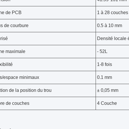
he de PCB
1 à 28 couches
s de courbure
0.5 à 10 mm
risé
Densité locale 
he maximale
- 52L
xibilité
1-8 fois
s/espace minimaux
0.1 mm
tion de la position du trou
± 0,05 mm
re de couches
4 Couche