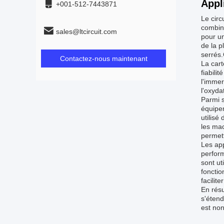
Appl
+001-512-7443871
Le circ
combina
sales@ltcircuit.com
pour un
de la p
serrés.
Contactez-nous maintenant
La cart
fiabili
l'immer
l'oxyda
Parmi s
équipe
utilisé
les ma
permett
Les app
perform
sont ut
fonctio
facilit
En résu
s'étend
est non