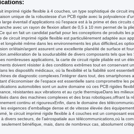
ications:
uit imprimé rigide flexible à 4 couches, un type sophistiqué de circuit imp
ison unique de la robustesse d'un PCB rigide avec la polyvalence d'un c
 large éventail d'applications où l'espace est à la prime et des circuit
lanche avec un rayon de flexion allant de 0,5 à 10 mm permet de la plier
Ce qui en fait un candidat parfait pour les conceptions de produits les 
e de circuit imprimé rigide flexible est particulièrement adaptée aux app
té et longévité même dans les environnements les plus difficilesLes optio
sion or/étain/argent assurent une excellente planéité de surface et fou
tion.amélioration de la soudurabilité de divers composants tels que le
es nombreuses applications, la carte de circuit rigide pliable est un él
ments doivent résister à des conditions extrêmes tout en conservant u
 dans les dispositifs médicaux, où la flexibilité et la fiabilité sont essen
chines de diagnostic complexes.l'intégrer dans tout, des smartphones 
ant d'économiser de l'espace est essentielle sans compromettre les p
lications automobiles sont un autre domaine où ces PCB rigides flexibl
ance, résistantes aux vibrations et au cycle thermiqueDans les milieux 
ilisés dans des machines complexes et des bras robotiques,offrant la rés
nnement continu et rigoureuxEnfin, dans le domaine des télécommunicat
er les exigences d'emballage dense et de vitesse élevée des équipemen
mé, le circuit imprimé rigide flexible à 4 couches est un composant ess
 à divers secteurs, de l'aérospatiale aux télécommunications,où la combina
 seulement bénéfique, mais, dans de nombreux cas, absolument critiqu