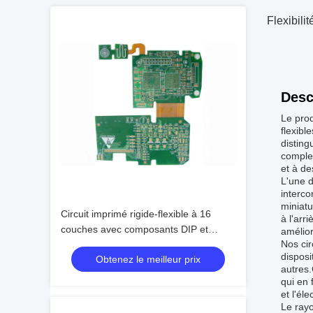
Flexibili
Desc
Le prod
flexibl
disting
complex
et à de
L'une d
interco
miniatu
Circuit imprimé rigide-flexible à 16
à l'arr
couches avec composants DIP et
amélior
Nos ci
finition de surface HASL sans plomb
disposi
Obtenez le meilleur prix
autres
qui en 
et l'él
Le rayo