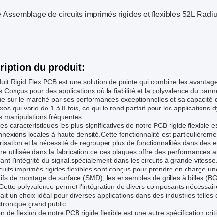
té Assemblage de circuits imprimés rigides et flexibles 52L R
ription du produit:
uit Rigid Flex PCB est une solution de pointe qui combine les avantages
es.Conçus pour des applications où la fiabilité et la polyvalence du pan
ue sur le marché par ses performances exceptionnelles et sa capacité d
es.qui varie de 1 à 8 fois, ce qui le rend parfait pour les application
s manipulations fréquentes.
es caractéristiques les plus significatives de notre PCB rigide flexible e
nnexions locales à haute densité.Cette fonctionnalité est particulière
risation et la nécessité de regrouper plus de fonctionnalités dans des 
ière utilisée dans la fabrication de ces plaques offre des performances a
ant l'intégrité du signal.spécialement dans les circuits à grande vitesse
rcuits imprimés rigides flexibles sont conçus pour prendre en charge
tifs de montage de surface (SMD), les ensembles de grilles à billes (BG
.Cette polyvalence permet l'intégration de divers composants nécessa
fait un choix idéal pour diverses applications dans des industries telles 
ectronique grand public.
n de flexion de notre PCB rigide flexible est une autre spécification cri