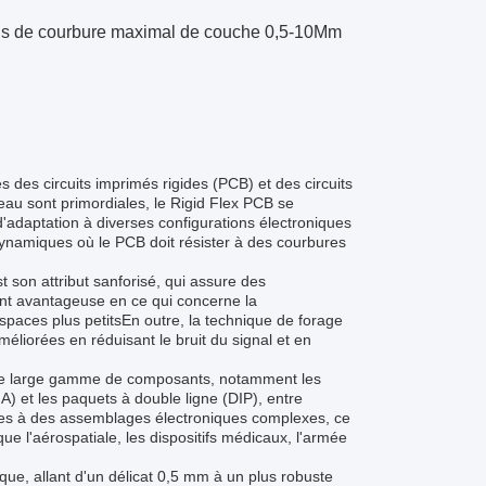
adius de courbure maximal de couche 0,5-10Mm
 des circuits imprimés rigides (PCB) et des circuits
neau sont primordiales, le Rigid Flex PCB se
'adaptation à diverses configurations électroniques
s dynamiques où le PCB doit résister à des courbures
st son attribut sanforisé, qui assure des
ment avantageuse en ce qui concerne la
espaces plus petitsEn outre, la technique de forage
méliorées en réduisant le bruit du signal et en
.
 une large gamme de composants, notamment les
A) et les paquets à double ligne (DIP), entre
ires à des assemblages électroniques complexes, ce
que l'aérospatiale, les dispositifs médicaux, l'armée
tique, allant d'un délicat 0,5 mm à un plus robuste