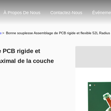
À Propos De Nous
Contactez-Nous
Événeme
de
>
Bonne souplesse Assemblage de PCB rigide et flexible 52L Radius
PCB rigide et
aximal de la couche