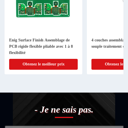
Enig Surface Finish Assemblage de
4 couches assemblage
PCB rigide flexible pliable avec 1 à 8
souple traitement en
flexibilité
Obtenez le meilleur prix
Obtenez le me
- Je ne sais pas.