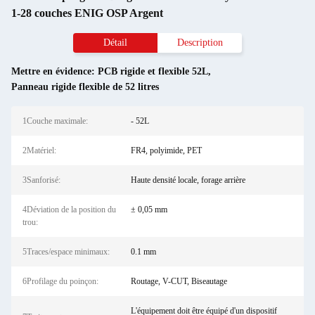
1-28 couches ENIG OSP Argent
Détail
Description
Mettre en évidence:
PCB rigide et flexible 52L
,
Panneau rigide flexible de 52 litres
1Couche maximale:
- 52L
2Matériel:
FR4, polyimide, PET
3Sanforisé:
Haute densité locale, forage arrière
4Déviation de la position du
± 0,05 mm
trou:
5Traces/espace minimaux:
0.1 mm
6Profilage du poinçon:
Routage, V-CUT, Biseautage
L'équipement doit être équipé d'un dispositif