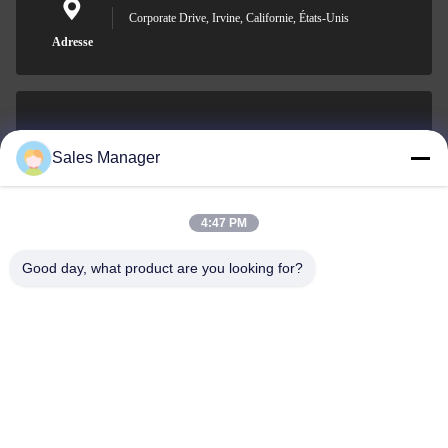
Corporate Drive, Irvine, Californie, États-Unis
Adresse
sales@ltcircuit.com
Sales Manager
E-mail
4:47 PM
Good day, what product are you looking for?
001-512-7443871
Téléphone
LT CIRCUIT CO.,LTD.