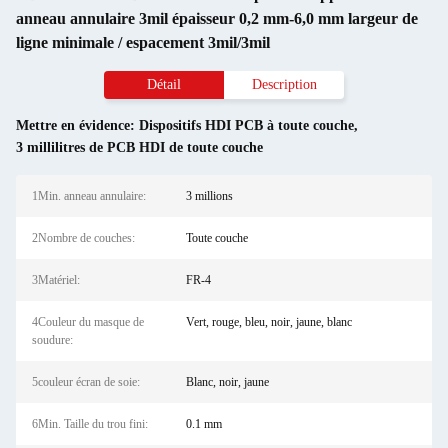
anneau annulaire 3mil épaisseur 0,2 mm-6,0 mm largeur de
ligne minimale / espacement 3mil/3mil
Détail
Description
Mettre en évidence:
Dispositifs HDI PCB à toute couche
,
3 millilitres de PCB HDI de toute couche
1Min. anneau annulaire:
3 millions
2Nombre de couches:
Toute couche
3Matériel:
FR-4
4Couleur du masque de
Vert, rouge, bleu, noir, jaune, blanc
soudure:
5couleur écran de soie:
Blanc, noir, jaune
6Min. Taille du trou fini:
0.1 mm