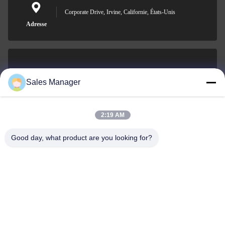
Corporate Drive, Irvine, Californie, États-Unis
Adresse
sales@ltcircuit.com
Sales Manager
E-mail
2:19 AM
Good day, what product are you looking for?
001-512-7443871
Téléphone
LT CIRCUIT CO.,LTD.