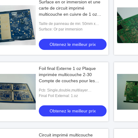
Surface en or immersion et une
carte de circuit imprimé
multicouche en cuivre de 1 oz
pour les besoins spéciaux
Taille de panneau de mn: 50mm x
50mm
Surface: Or par immersion
Obtenez le meilleur prix
Foil final Externe 1 oz Plaque
imprimée multicouche 2-30
Compte de couches pour les
produits
Pcb: Single,double,multilayer
Pcb,custom Pcb
Final Foil External: 1.oz
Obtenez le meilleur prix
Circuit imprimé multicouche