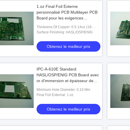
1.oz Final Foil Externe
personnalisé PCB Multilayer PCB
Board pour les exigences
spéciales de contrôle de
Thickness Of Copper: 0.5-14oz (18-
l'impédance Test
490um)
Surface Finishing: HASL/OSP/ENIG
Obtenez le meilleur prix
IPC-A-610E Standard
HASL/OSP/ENIG PCB Board avec
or d'immersion et épaisseur de
cuivre de 18-490um
Minimum Hole Diameter: 0.10 Mm
Final Foil External: 1.oz
Obtenez le meilleur prix