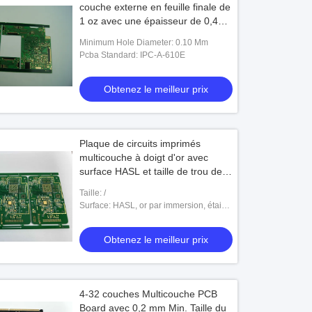
couche externe en feuille finale de
1 oz avec une épaisseur de 0,4
mm et une légende blanche et
Minimum Hole Diameter: 0.10 Mm
noire
Pcba Standard: IPC-A-610E
Obtenez le meilleur prix
Plaque de circuits imprimés
multicouche à doigt d'or avec
surface HASL et taille de trou de
0,2 mm min
Taille: /
Surface: HASL, or par immersion, étain
par immersion, argent par immersion,
doigt d'or, OSP
Obtenez le meilleur prix
4-32 couches Multicouche PCB
Board avec 0,2 mm Min. Taille du