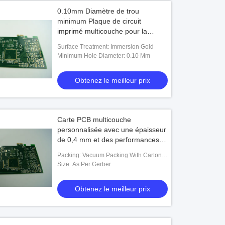
0.10mm Diamètre de trou
minimum Plaque de circuit
imprimé multicouche pour la
fabrication de PCB avancée or
Surface Treatment: Immersion Gold
d'immersion à couche unique
Minimum Hole Diameter: 0.10 Mm
Obtenez le meilleur prix
Carte PCB multicouche
personnalisée avec une épaisseur
de 0,4 mm et des performances
de 4L-28L couches
Packing: Vacuum Packing With Carton
Box
Size: As Per Gerber
Obtenez le meilleur prix