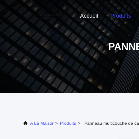
Accueil
Produits
PANN
À La Maison
>
Produits
>
Panneau multicouche de ca