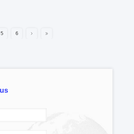
5
6
ous