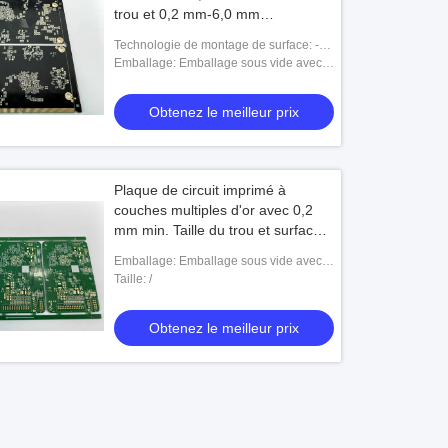
trou et 0,2 mm-6,0 mm
d'épaisseur
Technologie de montage de surface: -
Oui, oui.
Emballage: Emballage sous vide avec
carton
Obtenez le meilleur prix
Plaque de circuit imprimé à
couches multiples d'or avec 0,2
mm min. Taille du trou et surface
OSP
Emballage: Emballage sous vide avec
carton
Taille: /
Obtenez le meilleur prix