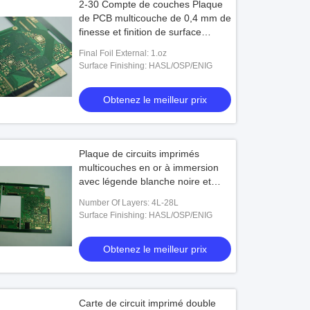
2-30 Compte de couches Plaque
de PCB multicouche de 0,4 mm de
finesse et finition de surface
HASL/OSP/ENIG
Final Foil External: 1.oz
Surface Finishing: HASL/OSP/ENIG
Obtenez le meilleur prix
Plaque de circuits imprimés
multicouches en or à immersion
avec légende blanche noire et
finition de surface
Number Of Layers: 4L-28L
HASL/OSP/ENIG 4L-28L Nombre
Surface Finishing: HASL/OSP/ENIG
de couches
Obtenez le meilleur prix
Carte de circuit imprimé double