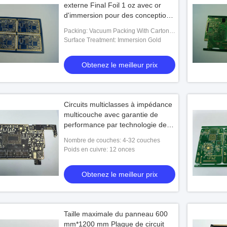
externe Final Foil 1 oz avec or
d'immersion pour des conceptions
de fiabilité et de durabilité
Packing: Vacuum Packing With Carton
Box
Surface Treatment: Immersion Gold
Obtenez le meilleur prix
Circuits multiclasses à impédance
multicouche avec garantie de
performance par technologie de
montage de surface
Nombre de couches: 4-32 couches
Poids en cuivre: 12 onces
Obtenez le meilleur prix
Taille maximale du panneau 600
mm*1200 mm Plaque de circuit