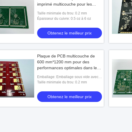
imprimé multicouche pour les
exigences du client
Taille minimale du trou: 0.2 mm
Épaisseur du cuivre: 0.5 oz à 6 oz
Obtenez le meilleur prix
Plaque de PCB multicouche de
600 mm*1200 mm pour des
performances optimales dans les
applications industrielles
Emballage: Emballage sous vide avec
carton
Taille minimale du trou: 0.2 mm
Obtenez le meilleur prix