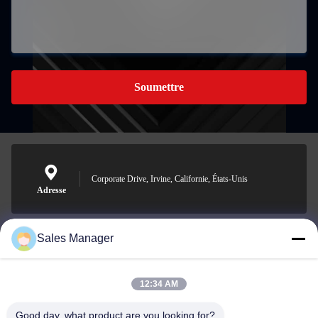
Soumettre
Corporate Drive, Irvine, Californie, États-Unis
Adresse
Sales Manager
sales@ltcircuit.com
E-mail
12:34 AM
Good day, what product are you looking for?