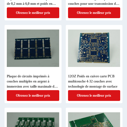
de 0,2 mm à 6,0 mm et poids en
couches pour une transmission de
cuivre 12OZ Exigences particulières
signal précise
Obtenez le meilleur prix
Obtenez le meilleur prix
incluses
Plaque de circuits imprimés à
12OZ Poids en cuivre carte PCB
couches multiples en argent à
multicouche 4-32 couches avec
immersion avec taille maximale du
technologie de montage de surface
panneau 600 mm*1200 mm et taille
Obtenez le meilleur prix
Obtenez le meilleur prix
minimale du trou 0,2 mm