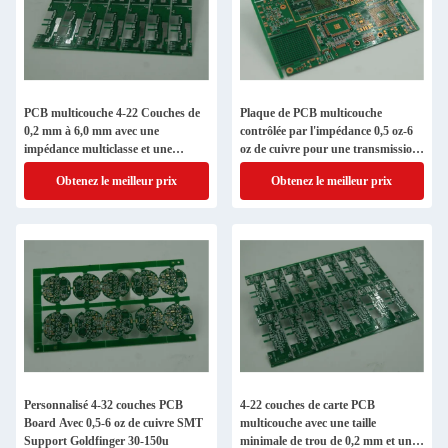
PCB multicouche 4-22 Couches de
Plaque de PCB multicouche
0,2 mm à 6,0 mm avec une
contrôlée par l'impédance 0,5 oz-6
impédance multiclasse et une
oz de cuivre pour une transmission
épaisseur de cuivre comprise entre
de signal stable
Obtenez le meilleur prix
Obtenez le meilleur prix
0,5 oz et 6 oz
Personnalisé 4-32 couches PCB
4-22 couches de carte PCB
Board Avec 0,5-6 oz de cuivre SMT
multicouche avec une taille
Support Goldfinger 30-150u
minimale de trou de 0,2 mm et une