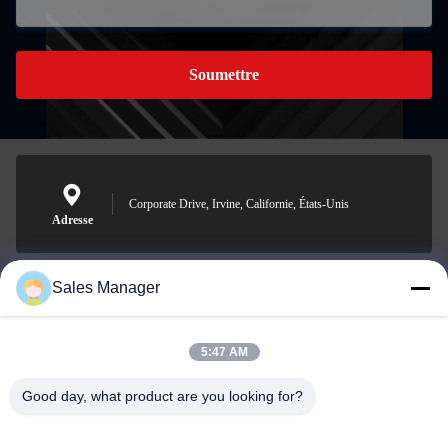
Soumettre
Corporate Drive, Irvine, Californie, États-Unis
Adresse
Sales Manager
sales@ltcircuit.com
E-mail
5:47 AM
Good day, what product are you looking for?
001-512-7443871