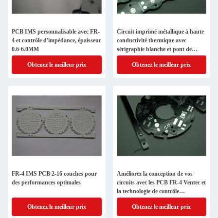
PCB IMS personnalisable avec FR-
Circuit imprimé métallique à haute
4 et contrôle d'impédance, épaisseur
conductivité thermique avec
0.6-6.0MM
sérigraphie blanche et pont de
sérigraphie de 0,1 mm minimum
Obtenez le meilleur prix
Obtenez le meilleur prix
pour la gestion thermique
FR-4 IMS PCB 2-16 couches pour
Améliorez la conception de vos
des performances optimales
circuits avec les PCB FR-4 Ventec et
la technologie de contrôle
d'impédance
Obtenez le meilleur prix
Obtenez le meilleur prix